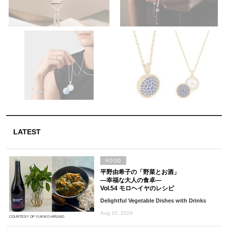
LATEST
FOOD
平野由希子の「野菜とお酒」
―幸福な大人の食卓―
Vol.54 モロヘイヤのレシピ
Delightful Vegetable Dishes with Drinks
Aug 10, 2026
COURTESY OF YUKIKO HIRANO