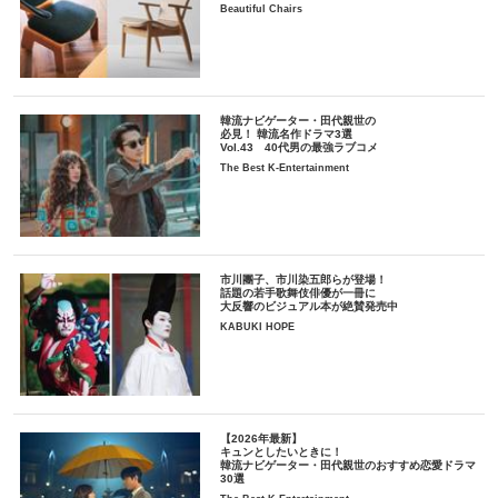
Beautiful Chairs
韓流ナビゲーター・田代親世の
必見！ 韓流名作ドラマ3選
Vol.43 40代男の最強ラブコメ
The Best K-Entertainment
市川團子、市川染五郎らが登場！
話題の若手歌舞伎俳優が一冊に
大反響のビジュアル本が絶賛発売中
KABUKI HOPE
【2026年最新】
キュンとしたいときに！
韓流ナビゲーター・田代親世のおすすめ恋愛ドラマ
30選