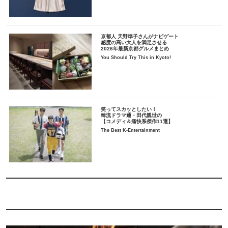
京都人 天野準子さんがナビゲート
感度の高い大人を満足させる
2026年最新京都グルメまとめ
You Should Try This in Kyoto!
笑ってスカッとしたい！
韓流ドラマ通・田代親世の
【コメディ＆痛快系傑作11選】
The Best K-Entertainment