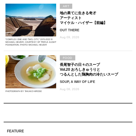
ART
地の果てに生きる奇才
アーティスト
マイケル・ハイザー【前編】
OUT THERE
Aug 09, 2026
“COMPLEX ONE AND TWO, CITY,” 1970-2022 ©
MICHAEL HEIZER. COURTESY OF TRIPLE AUGHT
FOUNDATION. PHOTO: MICHAEL HEIZER
FOOD
長尾智子の日々のスープ
Vol.20 おろしきゅうりと
つるんとした鶏胸肉の冷たいスープ
SOUP, A WAY OF LIFE
Aug 08, 2026
PHOTOGRAPH BY TAKAKO HIROSE
FEATURE