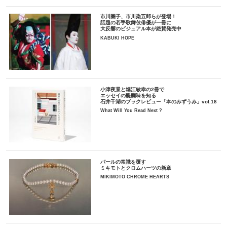
市川團子、市川染五郎らが登場！
話題の若手歌舞伎俳優が一冊に
大反響のビジュアル本が絶賛発売中
KABUKI HOPE
小津夜景と堀江敏幸の2冊で
エッセイの醍醐味を知る
石井千湖のブックレビュー「本のみずうみ」vol.18
What Will You Read Next ?
パールの常識を覆す
ミキモトとクロムハーツの新章
MIKIMOTO CHROME HEARTS