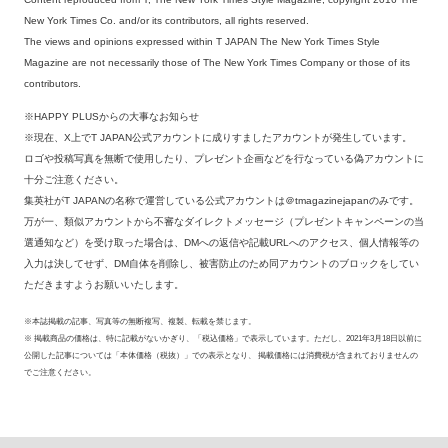
New York Times Co. and/or its contributors, all rights reserved.
The views and opinions expressed within T JAPAN The New York Times Style
Magazine are not necessarily those of The New York Times Company or those of its
contributors.
※HAPPY PLUSからの大事なお知らせ
※現在、X上でT JAPAN公式アカウントに成りすましたアカウントが発生しています。
ロゴや投稿写真を無断で使用したり、プレゼント企画などを行なっている偽アカウントに
十分ご注意ください。
集英社がT JAPANの名称で運営している公式アカウントは＠tmagazinejapanのみです。
万が一、類似アカウントから不審なダイレクトメッセージ（プレゼントキャンペーンの当
選通知など）を受け取った場合は、DMへの返信や記載URLへのアクセス、個人情報等の
入力は決してせず、DM自体を削除し、被害防止のため同アカウントのブロックをしてい
ただきますようお願いいたします。
※本誌掲載の記事、写真等の無断複写、複製、転載を禁じます。
※ 掲載商品の価格は、特に記載がないかぎり、「税込価格」で表示しています。ただし、2021年3月18日以前に
公開した記事については「本体価格（税抜）」での表示となり、 掲載価格には消費税が含まれておりませんの
でご注意ください。