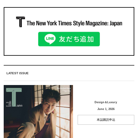
LATEST ISSUE
Design＆Luxury
June 1, 2026
本誌購読申込