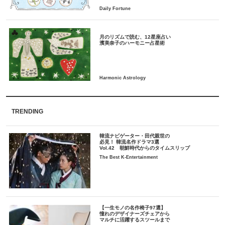
月のリズムで読む、12星座占い
TRENDING
韓流ナビゲーター・田代親世の
必見！ 韓流名作ドラマ3選
Vol.42 朝鮮時代からのタイムスリップ
The Best K-Entertainment
【一生モノの名作椅子97選】
憧れのデザイナーズチェアから
マルチに活躍するスツールまで