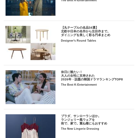
The Best K-Entertainment
【丸テーブルの名品34選】
北欧や日本の名作から注目作まで。
ダイニングを美しく彩る円卓まとめ
Designer's Round Tables
休日に観たい！
大人の女性に支持された
2026年・話題の韓国ドラマランキングTOP8
The Best K-Entertainment
プラダ、サンローランほか。
ランジェリー風ウェアを
街で、家で。重ね着にもおすすめ
The New Lingerie Dressing