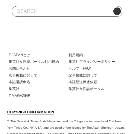
T JAPANとは
利用規約
集英社女性誌ポータル利用規約
集英社プライバシーポリシー
お問い合わせ
ヘルプ（FAQ）
広告掲載に関して
記事掲載に関して
本誌購読申込
本誌配送停止依頼
集英社
集英社女性誌ポータル
T MAGAZINE
COPYRIGHT INFORMATION
T, The New York Times Style Magazine, and the T logo are trademarks of The New
York Times Co., NY, USA, and are used under license by The Asahi Shimbun, Japan.
Content reproduced from T, The New York Times Style Magazine, copyright 2016 The