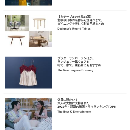
【丸テーブルの名品34選】
北欧や日本の名作から注目作まで。
ダイニングを美しく彩る円卓まとめ
Designer's Round Tables
プラダ、サンローランほか。
ランジェリー風ウェアを
街で、家で。重ね着にもおすすめ
The New Lingerie Dressing
休日に観たい！
大人の女性に支持された
2026年・話題の韓国ドラマランキングTOP8
The Best K-Entertainment