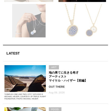
LATEST
ART
地の果てに生きる奇才
アーティスト
マイケル・ハイザー【前編】
OUT THERE
Aug 09, 2026
“COMPLEX ONE AND TWO, CITY,” 1970-2022 ©
MICHAEL HEIZER. COURTESY OF TRIPLE AUGHT
FOUNDATION. PHOTO: MICHAEL HEIZER
FOOD