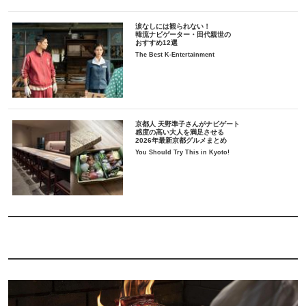
涙なしには観られない！
韓流ナビゲーター・田代親世の
おすすめ12選
The Best K-Entertainment
京都人 天野準子さんがナビゲート
感度の高い大人を満足させる
2026年最新京都グルメまとめ
You Should Try This in Kyoto!