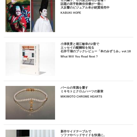
市川團子、市川染五郎らが登場！
話題の若手歌舞伎俳優が一冊に
大反響のビジュアル本が絶賛発売中
KABUKI HOPE
小津夜景と堀江敏幸の2冊で
エッセイの醍醐味を知る
石井千湖のブックレビュー「本のみずうみ」vol.18
What Will You Read Next ?
パールの常識を覆す
ミキモトとクロムハーツの新章
MIKIMOTO CHROME HEARTS
新作サイドテーブルで
ソファやベッドサイドを快適に。