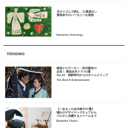
月のリズムで読む、12星座占い
TRENDING
韓流ナビゲーター・田代親世の
必見！ 韓流名作ドラマ3選
Vol.42 朝鮮時代からのタイムスリップ
The Best K-Entertainment
【一生モノの名作椅子97選】
憧れのデザイナーズチェアから
マルチに活躍するスツールまで
Beautiful Chairs