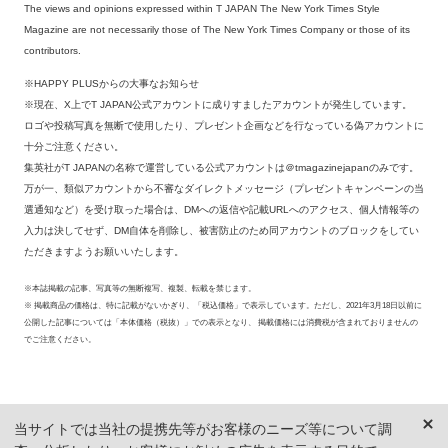
The views and opinions expressed within T JAPAN The New York Times Style
Magazine are not necessarily those of The New York Times Company or those of its
contributors.
※HAPPY PLUSからの大事なお知らせ
※現在、X上でT JAPAN公式アカウントに成りすましたアカウントが発生しています。
ロゴや投稿写真を無断で使用したり、プレゼント企画などを行なっている偽アカウントに
十分ご注意ください。
集英社がT JAPANの名称で運営している公式アカウントは＠tmagazinejapanのみです。
万が一、類似アカウントから不審なダイレクトメッセージ（プレゼントキャンペーンの当
選通知など）を受け取った場合は、DMへの返信や記載URLへのアクセス、個人情報等の
入力は決してせず、DM自体を削除し、被害防止のため同アカウントのブロックをしてい
ただきますようお願いいたします。
※本誌掲載の記事、写真等の無断複写、複製、転載を禁じます。
※ 掲載商品の価格は、特に記載がないかぎり、「税込価格」で表示しています。ただし、2021年3月18日以前に
公開した記事については「本体価格（税抜）」での表示となり、 掲載価格には消費税が含まれておりませんの
でご注意ください。
当サイトでは当社の提携先等がお客様のニーズ等について調