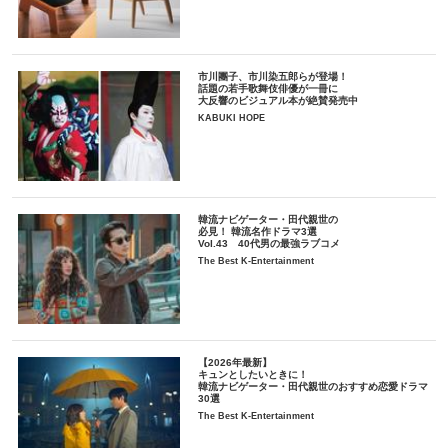
市川團子、市川染五郎らが登場！
話題の若手歌舞伎俳優が一冊に
大反響のビジュアル本が絶賛発売中
KABUKI HOPE
韓流ナビゲーター・田代親世の
必見！ 韓流名作ドラマ3選
Vol.43 40代男の最強ラブコメ
The Best K-Entertainment
【2026年最新】
キュンとしたいときに！
韓流ナビゲーター・田代親世のおすすめ恋愛ドラマ
30選
The Best K-Entertainment