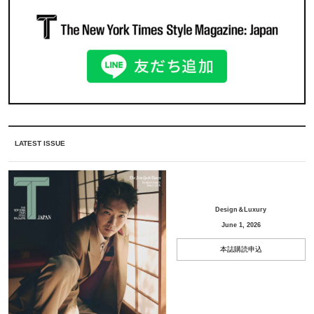
LATEST ISSUE
Design＆Luxury
June 1, 2026
本誌購読申込