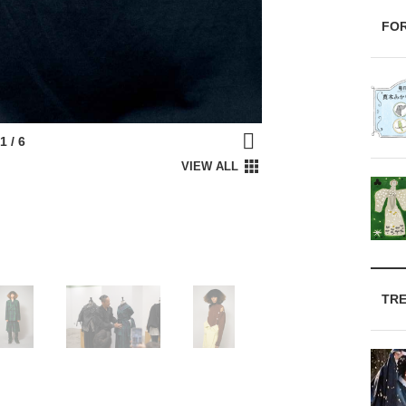
FO
TR