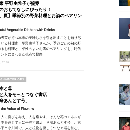
家 平野由希子が提案
のおもてなしにぴったり！
、夏】季節別の野菜料理とお酒のペアリン
htful Vegetable Dishes with Drinks
の野菜が持つ本来の美味しさを引き出すことを知り尽
ている料理家・平野由希子さんが、季節ごとの旬の野
作るお料理と、相性のよいお酒のペアリングを、時代
レンドに合わせた視点で提案
, 2026
IGN&INTERIORS
本と②
と人をそっとつなぐ書店
舟あんとす号」
 the Voice of Flowers
、人に喜びを与え、人を癒やす。そんな花のエネルギ
、本を通じて人に手渡す書店「草船あんとす号」。東
小平市小川町で、人と植物を優しくつなぐ場を営む、