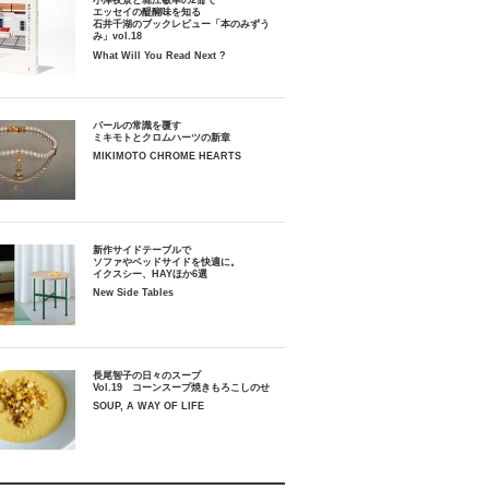
小津夜景と堀江敏幸の2冊で
エッセイの醍醐味を知る
石井千湖のブックレビュー「本のみずう
み」vol.18
What Will You Read Next ?
パールの常識を覆す
ミキモトとクロムハーツの新章
MIKIMOTO CHROME HEARTS
新作サイドテーブルで
ソファやベッドサイドを快適に。
イクスシー、HAYほか6選
New Side Tables
長尾智子の日々のスープ
Vol.19 コーンスープ焼きもろこしのせ
SOUP, A WAY OF LIFE