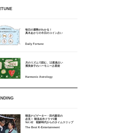
RTUNE
毎日の運勢がわかる！
月のリズムで読む、12星座占い
ENDING
韓流ナビゲーター・田代親世の
必見！ 韓流名作ドラマ3選
Vol.42 朝鮮時代からのタイムスリップ
The Best K-Entertainment