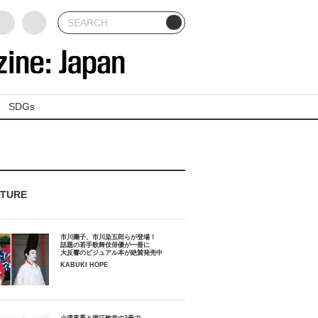
SDGs
ATURE
市川團子、市川染五郎らが登場！
話題の若手歌舞伎俳優が一冊に
大反響のビジュアル本が絶賛発売中
KABUKI HOPE