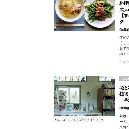
料理
大人
【春
グ
Delig
季節
くし
菜で
のト
Aug 07
DES
花と
植物
「草
Being
花は
PHOTOGRAPHS BY NORIO KIDERA
ーを
京都