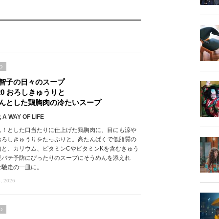
D
智子の日々のスープ
l.20 おろしきゅうりと
んとした鶏胸肉の冷たいスープ
 A WAY OF LIFE
ん！とした口当たりに仕上げた鶏胸肉に、目にも涼や
おろしきゅうりをたっぷりと。高たんぱくで低脂質の
肉と、カリウム、ビタミンCやビタミンKを含むきゅう
夏バテ予防にぴったりのスープにそうめんを添えれ
ご馳走の一皿に。
, 2026
D