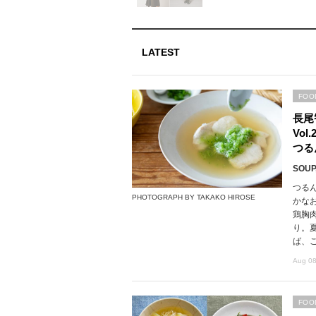
LATEST
FOO
長尾
Vo
つる
SOUP,
つる
PHOTOGRAPH BY TAKAKO HIROSE
かな
鶏胸
り。
ば、
Aug 08
FOO