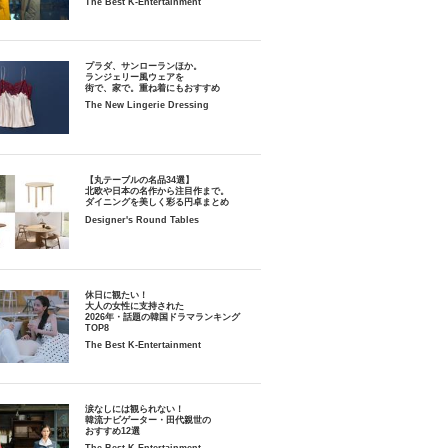
The Best K-Entertainment
プラダ、サンローランほか。
ランジェリー風ウェアを
街で、家で。重ね着にもおすすめ
The New Lingerie Dressing
【丸テーブルの名品34選】
北欧や日本の名作から注目作まで。
ダイニングを美しく彩る円卓まとめ
Designer's Round Tables
休日に観たい！
大人の女性に支持された
2026年・話題の韓国ドラマランキング
TOP8
The Best K-Entertainment
涙なしには観られない！
韓流ナビゲーター・田代親世の
おすすめ12選