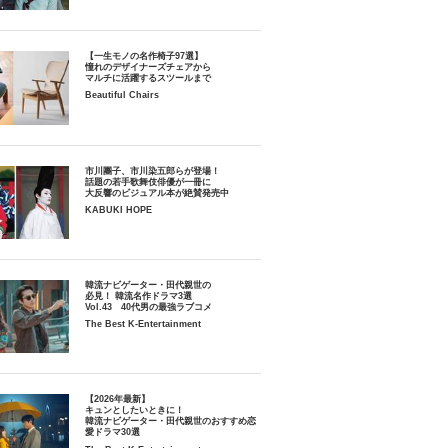
【一生モノの名作椅子97選】
憧れのデザイナーズチェアから
マルチに活躍するスツールまで
Beautiful Chairs
市川團子、市川染五郎らが登場！
話題の若手歌舞伎俳優が一冊に
大反響のビジュアル本が絶賛発売中
KABUKI HOPE
韓流ナビゲーター・田代親世の
必見！ 韓流名作ドラマ3選
Vol.43 40代男の最強ラブコメ
The Best K-Entertainment
【2026年最新】
キュンとしたいときに！
韓流ナビゲーター・田代親世のおすすめ恋
愛ドラマ30選