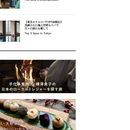
The Best K-Entertainment
【東京ホテルスパTOP5体験記】
洗練された極上空間＆スパで
日々の疲れを癒して
Top 5 Spas in Tokyo