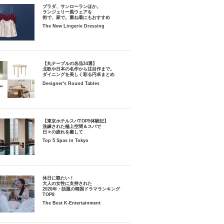
プラダ、サンローランほか。
ランジェリー風ウェアを
街で、家で。重ね着にもおすすめ
The New Lingerie Dressing
【丸テーブルの名品34選】
北欧や日本の名作から注目作まで。
ダイニングを美しく彩る円卓まとめ
Designer's Round Tables
【東京ホテルスパTOP5体験記】
洗練された極上空間＆スパで
日々の疲れを癒して
Top 5 Spas in Tokyo
休日に観たい！
大人の女性に支持された
2026年・話題の韓国ドラマランキング
TOP8
The Best K-Entertainment