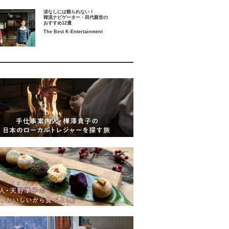
涙なしには観られない！
韓流ナビゲーター・田代親世の
おすすめ12選
The Best K-Entertainment