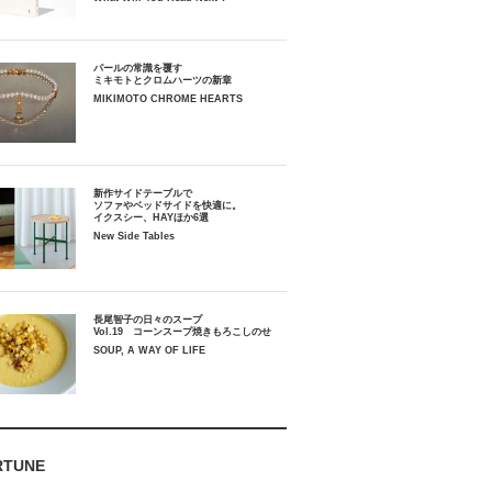
パールの常識を覆す
ミキモトとクロムハーツの新章
MIKIMOTO CHROME HEARTS
新作サイドテーブルで
ソファやベッドサイドを快適に。
イクスシー、HAYほか6選
New Side Tables
長尾智子の日々のスープ
Vol.19 コーンスープ焼きもろこしのせ
SOUP, A WAY OF LIFE
RTUNE