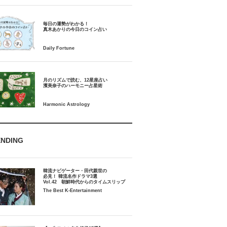
毎日の運勢がわかる！
月のリズムで読む、12星座占い
ENDING
韓流ナビゲーター・田代親世の
必見！ 韓流名作ドラマ3選
Vol.42 朝鮮時代からのタイムスリップ
The Best K-Entertainment