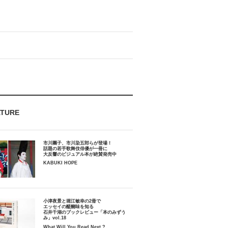
ATURE
市川團子、市川染五郎らが登場！
話題の若手歌舞伎俳優が一冊に
大反響のビジュアル本が絶賛発売中
KABUKI HOPE
小津夜景と堀江敏幸の2冊で
エッセイの醍醐味を知る
石井千湖のブックレビュー「本のみずう
み」vol.18
What Will You Read Next ?