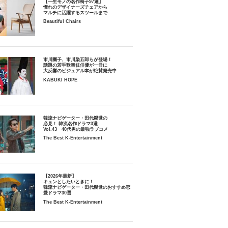
【一生モノの名作椅子97選】
憧れのデザイナーズチェアから
マルチに活躍するスツールまで
Beautiful Chairs
市川團子、市川染五郎らが登場！
話題の若手歌舞伎俳優が一冊に
大反響のビジュアル本が絶賛発売中
KABUKI HOPE
韓流ナビゲーター・田代親世の
必見！ 韓流名作ドラマ3選
Vol.43 40代男の最強ラブコメ
The Best K-Entertainment
【2026年最新】
キュンとしたいときに！
韓流ナビゲーター・田代親世のおすすめ恋
愛ドラマ30選
The Best K-Entertainment