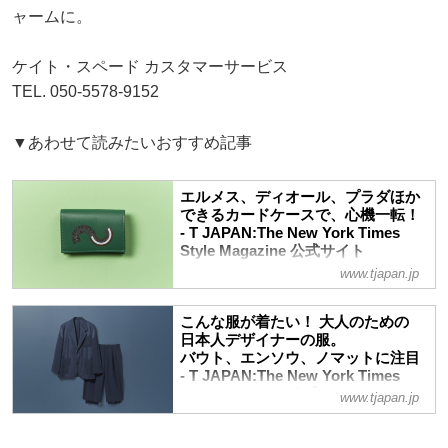
ャームに。
ケイト・スペード カスタマーサービス
TEL. 050-5578-9152
▼あわせて読みたいおすすめ記事
エルメス、ディオール、プラダほか
できるカードケースで、心機一転！
- T JAPAN:The New York Times
Style Magazine 公式サイト
www.tjapan.jp
様々なカード類を入れたり、名刺を入れた
り。カードケースはいまや、日々の暮らし
をスムーズに進めるための重要アイテム。
こんな服が着たい！ 大人のための
新しい季節、カードケースも一新して臨み
日本人デザイナーの服。
たい
バウト、エンソウ、ノマットに注目
- T JAPAN:The New York Times
Style Magazine 公式サイト
www.tjapan.jp
自分のためにおしゃれを楽しみたいという
マインドを満たす、“通”な３ブランドは、