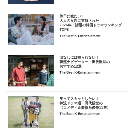
休日に観たい！
大人の女性に支持された
2026年・話題の韓国ドラマランキング
TOP8
The Best K-Entertainment
涙なしには観られない！
韓流ナビゲーター・田代親世の
おすすめ12選
The Best K-Entertainment
笑ってスカッとしたい！
韓流ドラマ通・田代親世の
【コメディ＆痛快系傑作11選】
The Best K-Entertainment