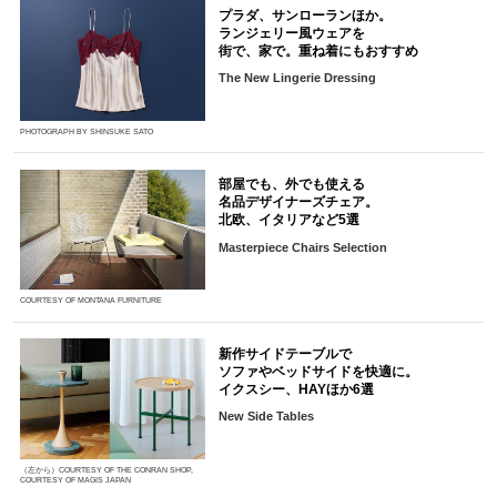
プラダ、サンローランほか。
ランジェリー風ウェアを
街で、家で。重ね着にもおすすめ
The New Lingerie Dressing
PHOTOGRAPH BY SHINSUKE SATO
部屋でも、外でも使える
名品デザイナーズチェア。
北欧、イタリアなど5選
Masterpiece Chairs Selection
COURTESY OF MONTANA FURNITURE
新作サイドテーブルで
ソファやベッドサイドを快適に。
イクスシー、HAYほか6選
New Side Tables
（左から）COURTESY OF THE CONRAN SHOP,
COURTESY OF MAGIS JAPAN