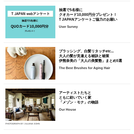
抽選で5名様に
クオカード10,000円分プレゼント！
T JAPANアンケートご協力のお願い
User Survey
ブラッシング、白髪リタッチetc...
大人の髪が見違える秘訣と秘策
伊熊奈美の「大人の美髪塾」まとめ5選
The Best Brushes for Aging Hair
アーティストたちと
ともに紡いでいく家
「メゾン・モナ」の物語
Our House
PHOTOGRAPH BY JULIANA SOHN