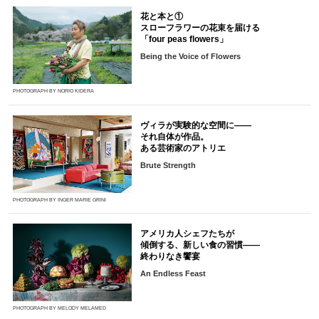
花と本と①
スローフラワーの花束を届ける
「four peas flowers」
Being the Voice of Flowers
PHOTOGRAPH BY NORIO KIDERA
ヴィラが実験的な空間に――
それ自体が作品。
ある芸術家のアトリエ
Brute Strength
PHOTOGRAPH BY INGER MARIE GRINI
アメリカ人シェフたちが
傾倒する、新しい食の習慣――
終わりなき饗宴
An Endless Feast
PHOTOGRAPH BY MELODY MELAMED