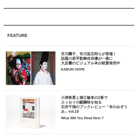
FEATURE
市川團子、市川染五郎らが登場！
話題の若手歌舞伎俳優が一冊に
大反響のビジュアル本が絶賛発売中
KABUKI HOPE
小津夜景と堀江敏幸の2冊で
エッセイの醍醐味を知る
石井千湖のブックレビュー「本のみずう
み」vol.18
What Will You Read Next ?