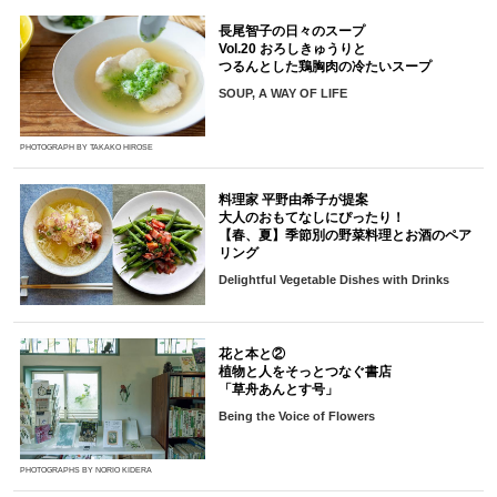
長尾智子の日々のスープ
Vol.20 おろしきゅうりと
つるんとした鶏胸肉の冷たいスープ
SOUP, A WAY OF LIFE
PHOTOGRAPH BY TAKAKO HIROSE
料理家 平野由希子が提案
大人のおもてなしにぴったり！
【春、夏】季節別の野菜料理とお酒のペア
リング
Delightful Vegetable Dishes with Drinks
花と本と②
植物と人をそっとつなぐ書店
「草舟あんとす号」
Being the Voice of Flowers
PHOTOGRAPHS BY NORIO KIDERA