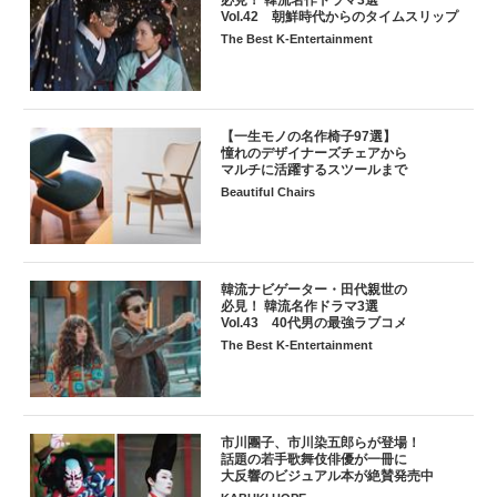
Vol.42 朝鮮時代からのタイムスリップ
The Best K-Entertainment
【一生モノの名作椅子97選】
憧れのデザイナーズチェアから
マルチに活躍するスツールまで
Beautiful Chairs
韓流ナビゲーター・田代親世の
必見！ 韓流名作ドラマ3選
Vol.43 40代男の最強ラブコメ
The Best K-Entertainment
市川團子、市川染五郎らが登場！
話題の若手歌舞伎俳優が一冊に
大反響のビジュアル本が絶賛発売中