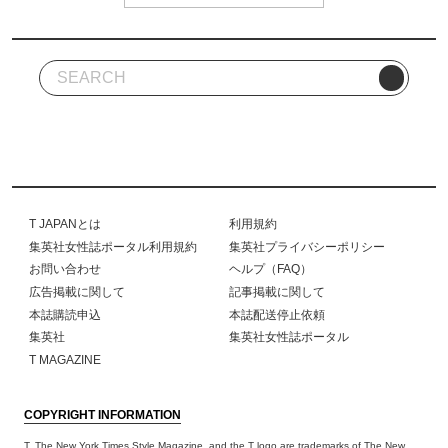
T JAPANとは
利用規約
集英社女性誌ポータル利用規約
集英社プライバシーポリシー
お問い合わせ
ヘルプ（FAQ）
広告掲載に関して
記事掲載に関して
本誌購読申込
本誌配送停止依頼
集英社
集英社女性誌ポータル
T MAGAZINE
COPYRIGHT INFORMATION
T, The New York Times Style Magazine, and the T logo are trademarks of The New