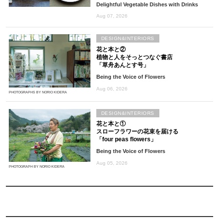
Delightful Vegetable Dishes with Drinks
Aug 07, 2026
DESIGN&INTERIORS
花と本と②
植物と人をそっとつなぐ書店
「草舟あんとす号」
Being the Voice of Flowers
Aug 06, 2026
PHOTOGRAPHS BY NORIO KIDERA
DESIGN&INTERIORS
花と本と①
スローフラワーの花束を届ける
「four peas flowers」
Being the Voice of Flowers
Aug 05, 2026
PHOTOGRAPH BY NORIO KIDERA