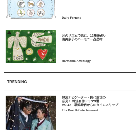
月のリズムで読む、12星座占い
TRENDING
韓流ナビゲーター・田代親世の
必見！ 韓流名作ドラマ3選
Vol.42 朝鮮時代からのタイムスリップ
The Best K-Entertainment