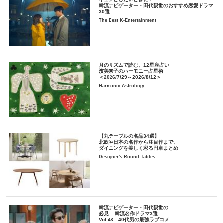
韓流ナビゲーター・田代親世のおすすめ恋愛ドラマ
30選
The Best K-Entertainment
月のリズムで読む、12星座占い
濱美奈子のハーモニー占星術
＜2026/7/29～2026/8/12＞
Harmonic Astrology
【丸テーブルの名品34選】
北欧や日本の名作から注目作まで。
ダイニングを美しく彩る円卓まとめ
Designer's Round Tables
韓流ナビゲーター・田代親世の
必見！ 韓流名作ドラマ3選
Vol.43 40代男の最強ラブコメ