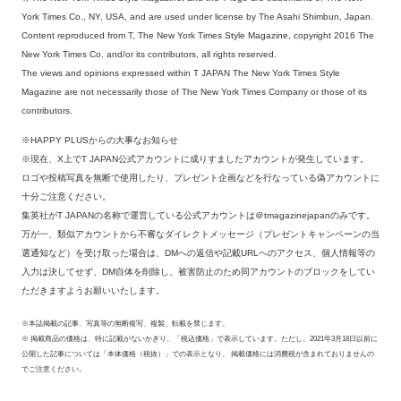
York Times Co., NY, USA, and are used under license by The Asahi Shimbun, Japan.
Content reproduced from T, The New York Times Style Magazine, copyright 2016 The
New York Times Co. and/or its contributors, all rights reserved.
The views and opinions expressed within T JAPAN The New York Times Style
Magazine are not necessarily those of The New York Times Company or those of its
contributors.
※HAPPY PLUSからの大事なお知らせ
※現在、X上でT JAPAN公式アカウントに成りすましたアカウントが発生しています。
ロゴや投稿写真を無断で使用したり、プレゼント企画などを行なっている偽アカウントに
十分ご注意ください。
集英社がT JAPANの名称で運営している公式アカウントは＠tmagazinejapanのみです。
万が一、類似アカウントから不審なダイレクトメッセージ（プレゼントキャンペーンの当
選通知など）を受け取った場合は、DMへの返信や記載URLへのアクセス、個人情報等の
入力は決してせず、DM自体を削除し、被害防止のため同アカウントのブロックをしてい
ただきますようお願いいたします。
※本誌掲載の記事、写真等の無断複写、複製、転載を禁じます。
※ 掲載商品の価格は、特に記載がないかぎり、「税込価格」で表示しています。ただし、2021年3月18日以前に
公開した記事については「本体価格（税抜）」での表示となり、 掲載価格には消費税が含まれておりませんの
でご注意ください。