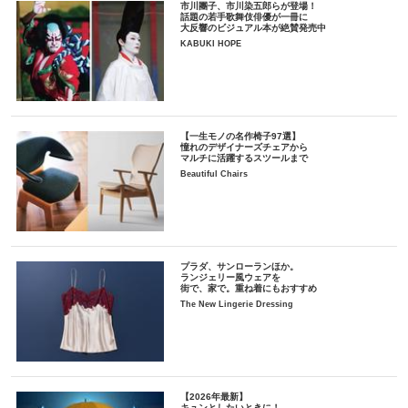
市川團子、市川染五郎らが登場！
話題の若手歌舞伎俳優が一冊に
大反響のビジュアル本が絶賛発売中
KABUKI HOPE
【一生モノの名作椅子97選】
憧れのデザイナーズチェアから
マルチに活躍するスツールまで
Beautiful Chairs
プラダ、サンローランほか。
ランジェリー風ウェアを
街で、家で。重ね着にもおすすめ
The New Lingerie Dressing
【2026年最新】
キュンとしたいときに！