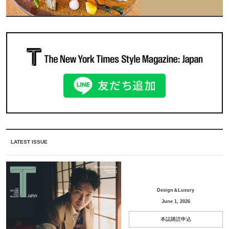
LATEST ISSUE
Design＆Luxury
June 1, 2026
本誌購読申込