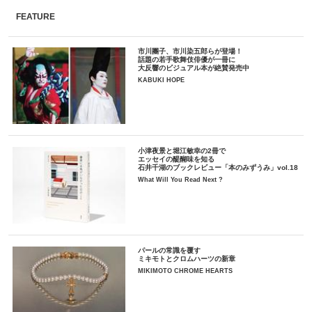
FEATURE
市川團子、市川染五郎らが登場！
話題の若手歌舞伎俳優が一冊に
大反響のビジュアル本が絶賛発売中
KABUKI HOPE
小津夜景と堀江敏幸の2冊で
エッセイの醍醐味を知る
石井千湖のブックレビュー「本のみずうみ」vol.18
What Will You Read Next ?
パールの常識を覆す
ミキモトとクロムハーツの新章
MIKIMOTO CHROME HEARTS