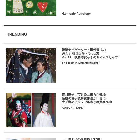
TRENDING
韓流ナビゲーター・田代親世の
必見！ 韓流名作ドラマ3選
Vol.42 朝鮮時代からのタイムスリップ
The Best K-Entertainment
市川團子、市川染五郎らが登場！
話題の若手歌舞伎俳優が一冊に
大反響のビジュアル本が絶賛発売中
KABUKI HOPE
【一生モノの名作椅子97選】