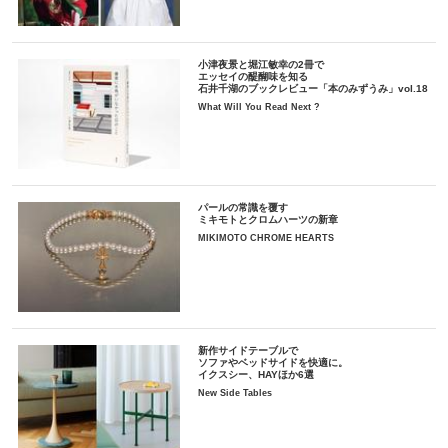
小津夜景と堀江敏幸の2冊で
エッセイの醍醐味を知る
石井千湖のブックレビュー「本のみずうみ」vol.18
What Will You Read Next ?
パールの常識を覆す
ミキモトとクロムハーツの新章
MIKIMOTO CHROME HEARTS
新作サイドテーブルで
ソファやベッドサイドを快適に。
イクスシー、HAYほか6選
New Side Tables