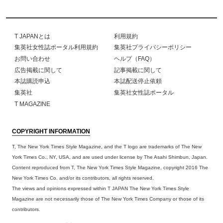
T JAPANとは
利用規約
集英社女性誌ポータル利用規約
集英社プライバシーポリシー
お問い合わせ
ヘルプ（FAQ）
広告掲載に関して
記事掲載に関して
本誌購読申込
本誌配送停止依頼
集英社
集英社女性誌ポータル
T MAGAZINE
COPYRIGHT INFORMATION
T, The New York Times Style Magazine, and the T logo are trademarks of The New
York Times Co., NY, USA, and are used under license by The Asahi Shimbun, Japan.
Content reproduced from T, The New York Times Style Magazine, copyright 2016 The
New York Times Co. and/or its contributors, all rights reserved.
The views and opinions expressed within T JAPAN The New York Times Style
Magazine are not necessarily those of The New York Times Company or those of its
contributors.