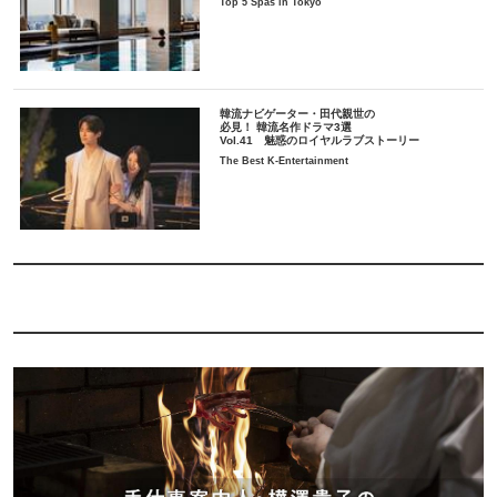
Top 5 Spas in Tokyo
韓流ナビゲーター・田代親世の
必見！ 韓流名作ドラマ3選
Vol.41 魅惑のロイヤルラブストーリー
The Best K-Entertainment