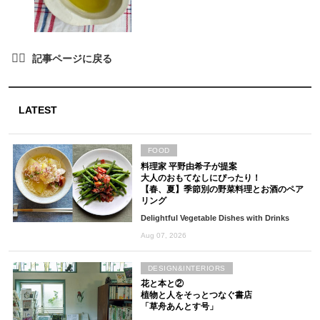
LATEST
FOOD
料理家 平野由希子が提案
大人のおもてなしにぴったり！
【春、夏】季節別の野菜料理とお酒のペア
リング
Delightful Vegetable Dishes with Drinks
Aug 07, 2026
DESIGN&INTERIORS
花と本と②
植物と人をそっとつなぐ書店
「草舟あんとす号」