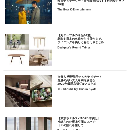
韓流ナビゲーター・田代親世のおすすめ恋愛ドラマ
30選
The Best K-Entertainment
【丸テーブルの名品34選】
北欧や日本の名作から注目作まで。
ダイニングを美しく彩る円卓まとめ
Designer's Round Tables
京都人 天野準子さんがナビゲート
感度の高い大人を満足させる
2026年最新京都グルメまとめ
You Should Try This in Kyoto!
【東京ホテルスパTOP5体験記】
洗練された極上空間＆スパで
日々の疲れを癒して