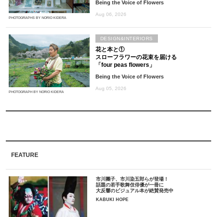
Being the Voice of Flowers
Aug 06, 2026
PHOTOGRAPHS BY NORIO KIDERA
DESIGN&INTERIORS
花と本と①
スローフラワーの花束を届ける
「four peas flowers」
Being the Voice of Flowers
Aug 05, 2026
PHOTOGRAPH BY NORIO KIDERA
FEATURE
市川團子、市川染五郎らが登場！
話題の若手歌舞伎俳優が一冊に
大反響のビジュアル本が絶賛発売中
KABUKI HOPE