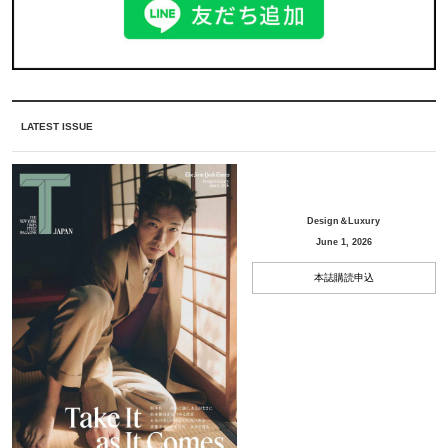
LATEST ISSUE
Design＆Luxury
June 1, 2026
本誌購読申込