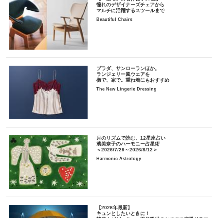
憧れのデザイナーズチェアから
マルチに活躍するスツールまで
Beautiful Chairs
プラダ、サンローランほか。
ランジェリー風ウェアを
街で、家で。重ね着にもおすすめ
The New Lingerie Dressing
月のリズムで読む、12星座占い
濱美奈子のハーモニー占星術
＜2026/7/29～2026/8/12＞
Harmonic Astrology
【2026年最新】
キュンとしたいときに！