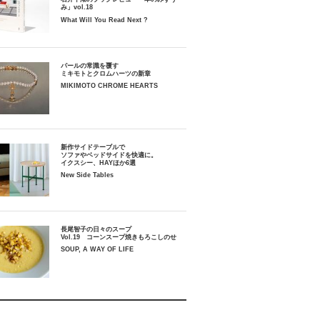
み」vol.18
What Will You Read Next ?
パールの常識を覆す
ミキモトとクロムハーツの新章
MIKIMOTO CHROME HEARTS
新作サイドテーブルで
ソファやベッドサイドを快適に。
イクスシー、HAYほか6選
New Side Tables
長尾智子の日々のスープ
Vol.19 コーンスープ焼きもろこしのせ
SOUP, A WAY OF LIFE