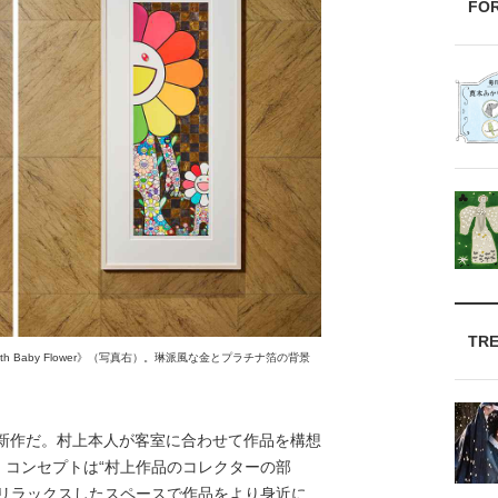
FO
TR
h Baby Flower》（写真右）。琳派風な金とプラチナ箔の背景
が新作だ。村上本人が客室に合わせて作品を構想
。コンセプトは“村上作品のコレクターの部
、リラックスしたスペースで作品をより身近に