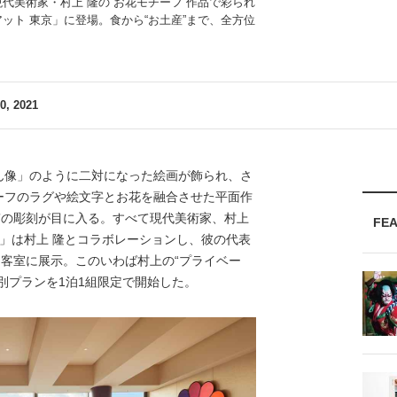
代美術家・村上 隆の“お花モチーフ”作品で彩られ
ット 東京」に登場。食から“お土産”まで、全方位
, 2021
像」のように二対になった絵画が飾られ、さ
ーフのラグや絵文字とお花を融合させた平面作
”の彫刻が目に入る。すべて現代美術家、村上
FE
京」は村上 隆とコラボレーションし、彼の代表
を客室に展示。このいわば村上の“プライベー
別プランを1泊1組限定で開始した。