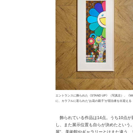
エントランスに飾られた《STAND UP》（写真左）、《Wit
に、カラフルに彩られた“お花の親子”が宿泊者を出迎える
飾られている作品は14点。うち10点
し、また展示位置も自らが決めたという
屋”。美術館やギャラリーとはまた違う