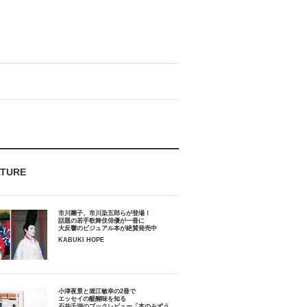
ATURE
市川團子、市川染五郎らが登場！
話題の若手歌舞伎俳優が一冊に
大反響のビジュアル本が絶賛発売中
KABUKI HOPE
小津夜景と堀江敏幸の2冊で
エッセイの醍醐味を知る
石井千湖のブックレビュー「本のみずう