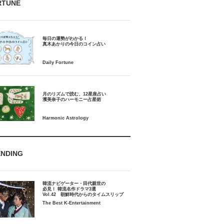
RTUNE
毎日の運勢がわかる！
月のリズムで読む、12星座占い
ENDING
韓流ナビゲーター・田代親世の
必見！ 韓流名作ドラマ3選
Vol.42 朝鮮時代からのタイムスリップ
The Best K-Entertainment