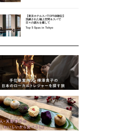
【東京ホテルスパTOP5体験記】
洗練された極上空間＆スパで
日々の疲れを癒して
Top 5 Spas in Tokyo