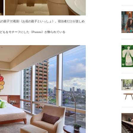
花の親子”の彫刻《お花の親子といっしょ》。宿泊者だけが楽しめ
もをモチーフにした《Puuuu》が飾られている