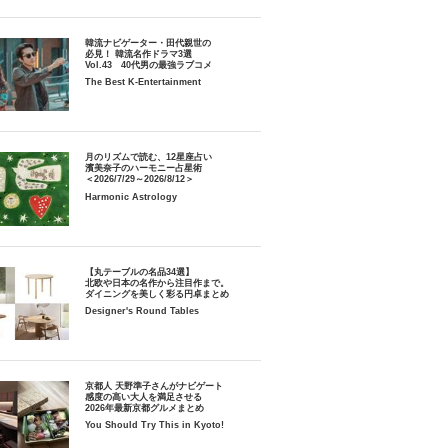
韓流ナビゲーター・田代親世の
必見！ 韓流名作ドラマ3選
Vol.43 40代男の最強ラブコメ
The Best K-Entertainment
月のリズムで読む、12星座占い
濱美奈子のハーモニー占星術
＜2026/7/29～2026/8/12＞
Harmonic Astrology
【丸テーブルの名品34選】
北欧や日本の名作から注目作まで。
ダイニングを美しく彩る円卓まとめ
Designer's Round Tables
京都人 天野準子さんがナビゲート
感度の高い大人を満足させる
2026年最新京都グルメまとめ
You Should Try This in Kyoto!