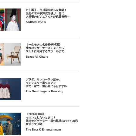
市川團子、市川染五郎らが登場！
話題の若手歌舞伎俳優が一冊に
大反響のビジュアル本が絶賛発売中
KABUKI HOPE
【一生モノの名作椅子97選】
憧れのデザイナーズチェアから
マルチに活躍するスツールまで
Beautiful Chairs
プラダ、サンローランほか。
ランジェリー風ウェアを
街で、家で。重ね着にもおすすめ
The New Lingerie Dressing
【2026年最新】
キュンとしたいときに！
韓流ナビゲーター・田代親世のおすすめ恋
愛ドラマ30選
The Best K-Entertainment