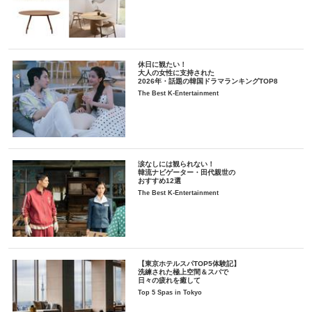
休日に観たい！
大人の女性に支持された
2026年・話題の韓国ドラマランキングTOP8
The Best K-Entertainment
涙なしには観られない！
韓流ナビゲーター・田代親世の
おすすめ12選
The Best K-Entertainment
【東京ホテルスパTOP5体験記】
洗練された極上空間＆スパで
日々の疲れを癒して
Top 5 Spas in Tokyo