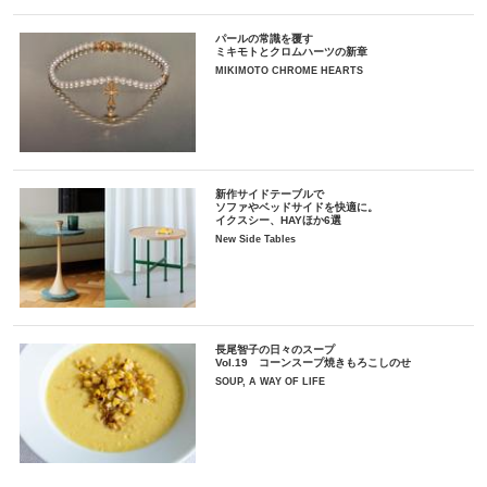
パールの常識を覆す
ミキモトとクロムハーツの新章
MIKIMOTO CHROME HEARTS
新作サイドテーブルで
ソファやベッドサイドを快適に。
イクスシー、HAYほか6選
New Side Tables
長尾智子の日々のスープ
Vol.19 コーンスープ焼きもろこしのせ
SOUP, A WAY OF LIFE