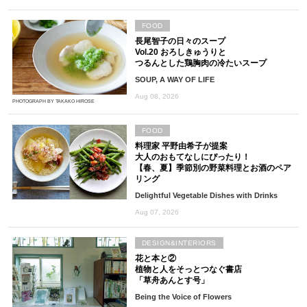
FOOD
長尾智子の日々のスープ
Vol.20 おろしきゅうりと
つるんとした鶏胸肉の冷たいスープ
SOUP, A WAY OF LIFE
Aug 08, 2026
PHOTOGRAPH BY TAKAKO HIROSE
FOOD
料理家 平野由希子が提案
大人のおもてなしにぴったり！
【春、夏】季節別の野菜料理とお酒のペア
リング
Delightful Vegetable Dishes with Drinks
Aug 07, 2026
DESIGN&INTERIORS
花と本と②
植物と人をそっとつなぐ書店
「草舟あんとす号」
Being the Voice of Flowers