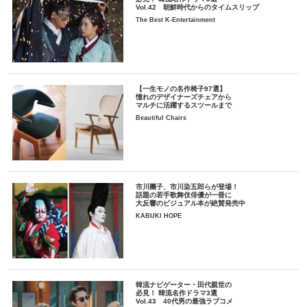
Vol.42 朝鮮時代からのタイムスリップ
The Best K-Entertainment
【一生モノの名作椅子97選】
憧れのデザイナーズチェアから
マルチに活躍するスツールまで
Beautiful Chairs
市川團子、市川染五郎らが登場！
話題の若手歌舞伎俳優が一冊に
大反響のビジュアル本が絶賛発売中
KABUKI HOPE
韓流ナビゲーター・田代親世の
必見！ 韓流名作ドラマ3選
Vol.43 40代男の最強ラブコメ