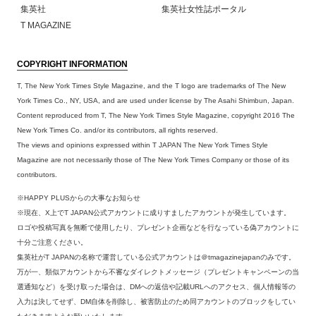
集英社
集英社女性誌ポータル
T MAGAZINE
COPYRIGHT INFORMATION
T, The New York Times Style Magazine, and the T logo are trademarks of The New
York Times Co., NY, USA, and are used under license by The Asahi Shimbun, Japan.
Content reproduced from T, The New York Times Style Magazine, copyright 2016 The
New York Times Co. and/or its contributors, all rights reserved.
The views and opinions expressed within T JAPAN The New York Times Style
Magazine are not necessarily those of The New York Times Company or those of its
contributors.
※HAPPY PLUSからの大事なお知らせ
※現在、X上でT JAPAN公式アカウントに成りすましたアカウントが発生しています。
ロゴや投稿写真を無断で使用したり、プレゼント企画などを行なっている偽アカウントに
十分ご注意ください。
集英社がT JAPANの名称で運営している公式アカウントは＠tmagazinejapanのみです。
万が一、類似アカウントから不審なダイレクトメッセージ（プレゼントキャンペーンの当
選通知など）を受け取った場合は、DMへの返信や記載URLへのアクセス、個人情報等の
入力は決してせず、DM自体を削除し、被害防止のため同アカウントのブロックをしてい