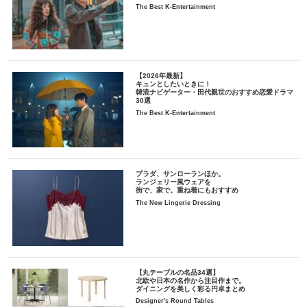
The Best K-Entertainment
【2026年最新】
キュンとしたいときに！
韓流ナビゲーター・田代親世のおすすめ恋愛ドラマ
30選
The Best K-Entertainment
プラダ、サンローランほか。
ランジェリー風ウェアを
街で、家で。重ね着にもおすすめ
The New Lingerie Dressing
【丸テーブルの名品34選】
北欧や日本の名作から注目作まで。
ダイニングを美しく彩る円卓まとめ
Designer's Round Tables