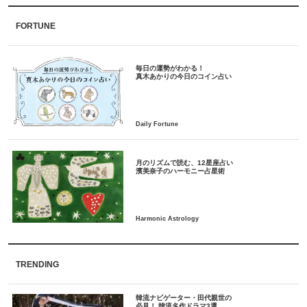
FORTUNE
毎日の運勢がわかる！
月のリズムで読む、12星座占い
TRENDING
韓流ナビゲーター・田代親世の
必見！ 韓流名作ドラマ3選