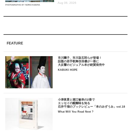
Aug 06, 2026
PHOTOGRAPHS BY NORIO KIDERA
FEATURE
市川團子、市川染五郎らが登場！
話題の若手歌舞伎俳優が一冊に
大反響のビジュアル本が絶賛発売中
KABUKI HOPE
小津夜景と堀江敏幸の2冊で
エッセイの醍醐味を知る
石井千湖のブックレビュー「本のみずうみ」vol.18
What Will You Read Next ?