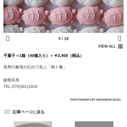
干菓子＜1箱（40個入り）＞￥2,400（税込）
長寿の象徴が紅白で並ぶ「鶴ト亀」
鍵善良房
TEL.075(561)1818
PHOTOGRAPH BY MASANORI AKAO