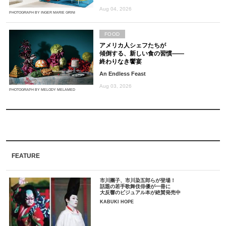
Aug 04, 2026
PHOTOGRAPH BY INGER MARIE GRINI
FOOD
アメリカ人シェフたちが
傾倒する、新しい食の習慣――
終わりなき饗宴
An Endless Feast
Aug 03, 2026
PHOTOGRAPH BY MELODY MELAMED
FEATURE
市川團子、市川染五郎らが登場！
話題の若手歌舞伎俳優が一冊に
大反響のビジュアル本が絶賛発売中
KABUKI HOPE