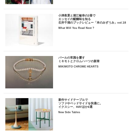
小津夜景と堀江敏幸の2冊で
エッセイの醍醐味を知る
石井千湖のブックレビュー「本のみずうみ」vol.18
What Will You Read Next ?
パールの常識を覆す
ミキモトとクロムハーツの新章
MIKIMOTO CHROME HEARTS
新作サイドテーブルで
ソファやベッドサイドを快適に。
イクスシー、HAYほか6選
New Side Tables