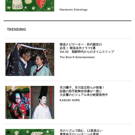
TRENDING
韓流ナビゲーター・田代親世の
必見！ 韓流名作ドラマ3選
Vol.42 朝鮮時代からのタイムスリップ
The Best K-Entertainment
市川團子、市川染五郎らが登場！
話題の若手歌舞伎俳優が一冊に
大反響のビジュアル本が絶賛発売中
KABUKI HOPE
月のリズムで読む、12星座占い
濱美奈子のハーモニー占星術