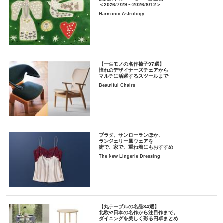
＜2026/7/29～2026/8/12＞
Harmonic Astrology
【一生モノの名作椅子97選】
憧れのデザイナーズチェアから
マルチに活躍するスツールまで
Beautiful Chairs
プラダ、サンローランほか。
ランジェリー風ウェアを
街で、家で。重ね着にもおすすめ
The New Lingerie Dressing
【丸テーブルの名品34選】
北欧や日本の名作から注目作まで。
ダイニングを美しく彩る円卓まとめ