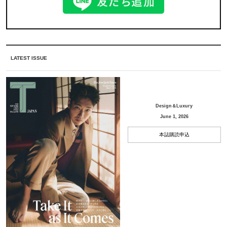
LATEST ISSUE
Design＆Luxury
June 1, 2026
本誌購読申込