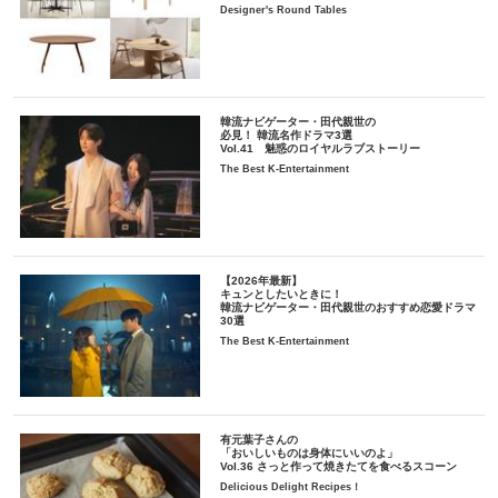
Designer's Round Tables
韓流ナビゲーター・田代親世の
必見！ 韓流名作ドラマ3選
Vol.41 魅惑のロイヤルラブストーリー
The Best K-Entertainment
【2026年最新】
キュンとしたいときに！
韓流ナビゲーター・田代親世のおすすめ恋愛ドラマ
30選
The Best K-Entertainment
有元葉子さんの
「おいしいものは身体にいいのよ」
Vol.36 さっと作って焼きたてを食べるスコーン
Delicious Delight Recipes！