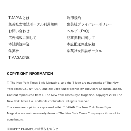
T JAPANとは
利用規約
集英社女性誌ポータル利用規約
集英社プライバシーポリシー
お問い合わせ
ヘルプ（FAQ）
広告掲載に関して
記事掲載に関して
本誌購読申込
本誌配送停止依頼
集英社
集英社女性誌ポータル
T MAGAZINE
COPYRIGHT INFORMATION
T, The New York Times Style Magazine, and the T logo are trademarks of The New
York Times Co., NY, USA, and are used under license by The Asahi Shimbun, Japan.
Content reproduced from T, The New York Times Style Magazine, copyright 2016 The
New York Times Co. and/or its contributors, all rights reserved.
The views and opinions expressed within T JAPAN The New York Times Style
Magazine are not necessarily those of The New York Times Company or those of its
contributors.
※HAPPY PLUSからの大事なお知らせ