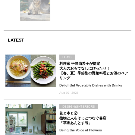
LATEST
FOOD
料理家 平野由希子が提案
大人のおもてなしにぴったり！
【春、夏】季節別の野菜料理とお酒のペア
リング
Delightful Vegetable Dishes with Drinks
Aug 07, 2026
DESIGN&INTERIORS
花と本と②
植物と人をそっとつなぐ書店
「草舟あんとす号」
Being the Voice of Flowers