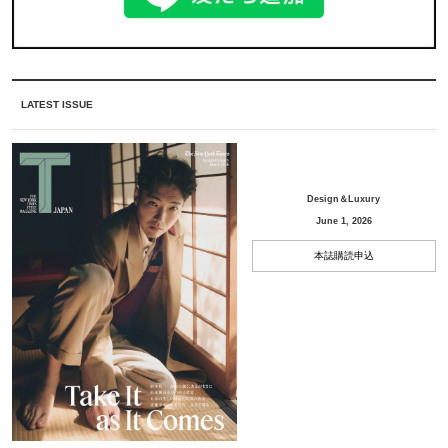
LATEST ISSUE
Design＆Luxury
June 1, 2026
本誌購読申込