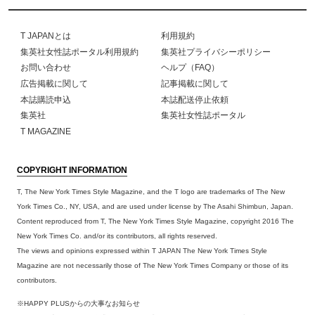
T JAPANとは
利用規約
集英社女性誌ポータル利用規約
集英社プライバシーポリシー
お問い合わせ
ヘルプ（FAQ）
広告掲載に関して
記事掲載に関して
本誌購読申込
本誌配送停止依頼
集英社
集英社女性誌ポータル
T MAGAZINE
COPYRIGHT INFORMATION
T, The New York Times Style Magazine, and the T logo are trademarks of The New
York Times Co., NY, USA, and are used under license by The Asahi Shimbun, Japan.
Content reproduced from T, The New York Times Style Magazine, copyright 2016 The
New York Times Co. and/or its contributors, all rights reserved.
The views and opinions expressed within T JAPAN The New York Times Style
Magazine are not necessarily those of The New York Times Company or those of its
contributors.
※HAPPY PLUSからの大事なお知らせ