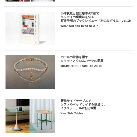
小津夜景と堀江敏幸の2冊で
エッセイの醍醐味を知る
石井千湖のブックレビュー「本のみずうみ」vol.18
What Will You Read Next ?
パールの常識を覆す
ミキモトとクロムハーツの新章
MIKIMOTO CHROME HEARTS
新作サイドテーブルで
ソファやベッドサイドを快適に。
イクスシー、HAYほか6選
New Side Tables