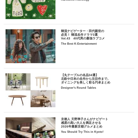
韓流ナビゲーター・田代親世の
必見！ 韓流名作ドラマ3選
Vol.43 40代男の最強ラブコメ
The Best K-Entertainment
【丸テーブルの名品34選】
北欧や日本の名作から注目作まで。
ダイニングを美しく彩る円卓まとめ
Designer's Round Tables
京都人 天野準子さんがナビゲート
感度の高い大人を満足させる
2026年最新京都グルメまとめ
You Should Try This in Kyoto!