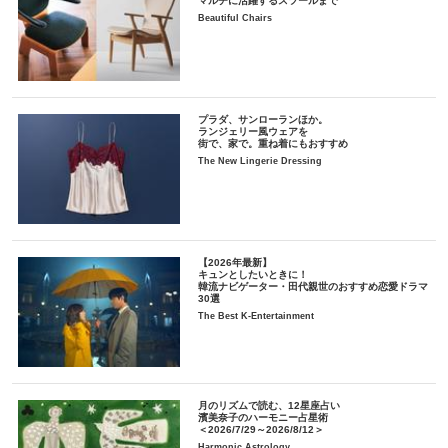
マルチに活躍するスツールまで
Beautiful Chairs
プラダ、サンローランほか。
ランジェリー風ウェアを
街で、家で。重ね着にもおすすめ
The New Lingerie Dressing
【2026年最新】
キュンとしたいときに！
韓流ナビゲーター・田代親世のおすすめ恋愛ドラマ
30選
The Best K-Entertainment
月のリズムで読む、12星座占い
濱美奈子のハーモニー占星術
＜2026/7/29～2026/8/12＞
Harmonic Astrology