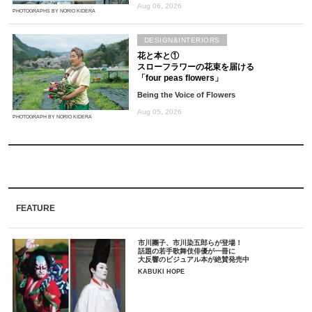
Aug 06, 2026
PHOTOGRAPHS BY NORIO KIDERA
DESIGN&INTERIORS
花と本と①
スローフラワーの花束を届ける
「four peas flowers」
Being the Voice of Flowers
Aug 05, 2026
PHOTOGRAPH BY NORIO KIDERA
FEATURE
市川團子、市川染五郎らが登場！
話題の若手歌舞伎俳優が一冊に
大反響のビジュアル本が絶賛発売中
KABUKI HOPE