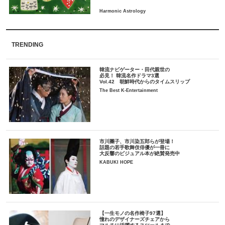
TRENDING
韓流ナビゲーター・田代親世の
必見！ 韓流名作ドラマ3選
Vol.42 朝鮮時代からのタイムスリップ
The Best K-Entertainment
市川團子、市川染五郎らが登場！
話題の若手歌舞伎俳優が一冊に
大反響のビジュアル本が絶賛発売中
KABUKI HOPE
【一生モノの名作椅子97選】
憧れのデザイナーズチェアから