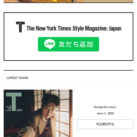
LATEST ISSUE
Design＆Luxury
June 1, 2026
本誌購読申込