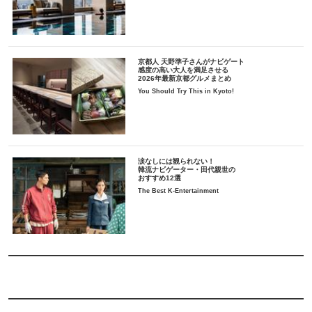
京都人 天野準子さんがナビゲート
感度の高い大人を満足させる
2026年最新京都グルメまとめ
You Should Try This in Kyoto!
涙なしには観られない！
韓流ナビゲーター・田代親世の
おすすめ12選
The Best K-Entertainment