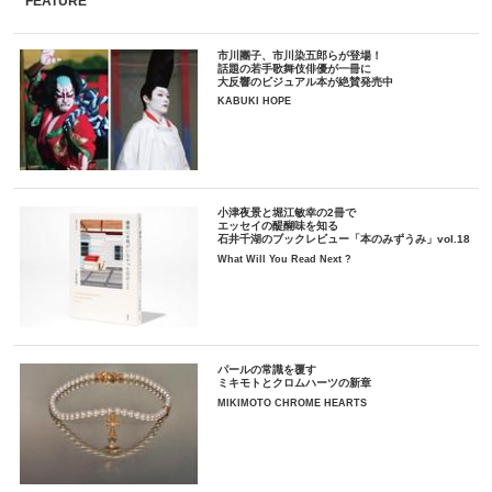
FEATURE
市川團子、市川染五郎らが登場！
話題の若手歌舞伎俳優が一冊に
大反響のビジュアル本が絶賛発売中
KABUKI HOPE
小津夜景と堀江敏幸の2冊で
エッセイの醍醐味を知る
石井千湖のブックレビュー「本のみずうみ」vol.18
What Will You Read Next ?
パールの常識を覆す
ミキモトとクロムハーツの新章
MIKIMOTO CHROME HEARTS