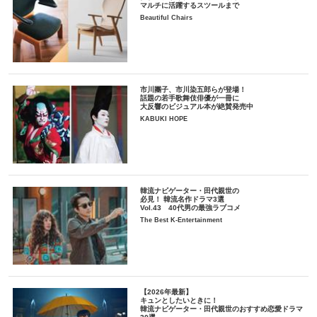
マルチに活躍するスツールまで
Beautiful Chairs
市川團子、市川染五郎らが登場！
話題の若手歌舞伎俳優が一冊に
大反響のビジュアル本が絶賛発売中
KABUKI HOPE
韓流ナビゲーター・田代親世の
必見！ 韓流名作ドラマ3選
Vol.43 40代男の最強ラブコメ
The Best K-Entertainment
【2026年最新】
キュンとしたいときに！
韓流ナビゲーター・田代親世のおすすめ恋愛ドラマ