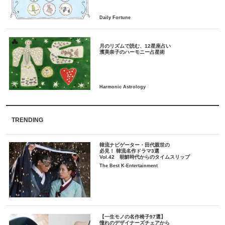
月のリズムで読む、12星座占い
TRENDING
韓流ナビゲーター・田代親世の
必見！ 韓流名作ドラマ3選
Vol.42 朝鮮時代からのタイムスリップ
The Best K-Entertainment
【一生モノの名作椅子97選】
憧れのデザイナーズチェアから