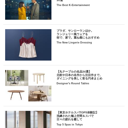
30選
The Best K-Entertainment
プラダ、サンローランほか。
ランジェリー風ウェアを
街で、家で。重ね着にもおすすめ
The New Lingerie Dressing
【丸テーブルの名品34選】
北欧や日本の名作から注目作まで。
ダイニングを美しく彩る円卓まとめ
Designer's Round Tables
【東京ホテルスパTOP5体験記】
洗練された極上空間＆スパで
日々の疲れを癒して
Top 5 Spas in Tokyo