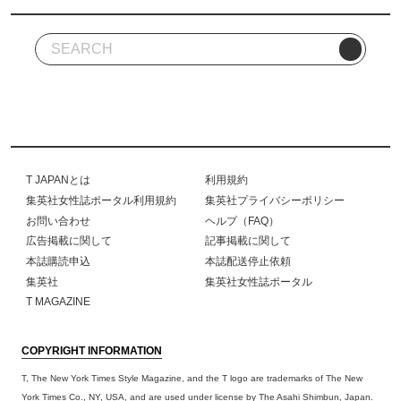
T JAPANとは
利用規約
集英社女性誌ポータル利用規約
集英社プライバシーポリシー
お問い合わせ
ヘルプ（FAQ）
広告掲載に関して
記事掲載に関して
本誌購読申込
本誌配送停止依頼
集英社
集英社女性誌ポータル
T MAGAZINE
COPYRIGHT INFORMATION
T, The New York Times Style Magazine, and the T logo are trademarks of The New
York Times Co., NY, USA, and are used under license by The Asahi Shimbun, Japan.