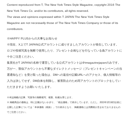
Content reproduced from T, The New York Times Style Magazine, copyright 2016 The
New York Times Co. and/or its contributors, all rights reserved.
The views and opinions expressed within T JAPAN The New York Times Style
Magazine are not necessarily those of The New York Times Company or those of its
contributors.
※HAPPY PLUSからの大事なお知らせ
※現在、X上でT JAPAN公式アカウントに成りすましたアカウントが発生しています。
ロゴや投稿写真を無断で使用したり、プレゼント企画などを行なっている偽アカウントに
十分ご注意ください。
集英社がT JAPANの名称で運営している公式アカウントは＠tmagazinejapanのみです。
万が一、類似アカウントから不審なダイレクトメッセージ（プレゼントキャンペーンの当
選通知など）を受け取った場合は、DMへの返信や記載URLへのアクセス、個人情報等の
入力は決してせず、DM自体を削除し、被害防止のため同アカウントのブロックをしてい
ただきますようお願いいたします。
※本誌掲載の記事、写真等の無断複写、複製、転載を禁じます。
※ 掲載商品の価格は、特に記載がないかぎり、「税込価格」で表示しています。ただし、2021年3月18日以前に
公開した記事については「本体価格（税抜）」での表示となり、 掲載価格には消費税が含まれておりませんの
でご注意ください。