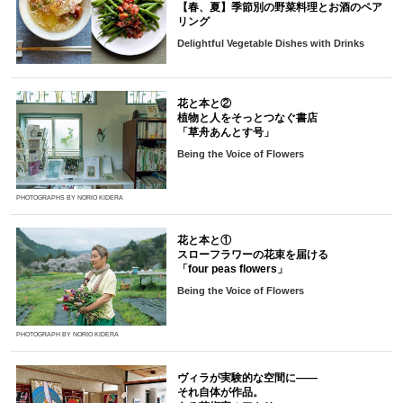
【春、夏】季節別の野菜料理とお酒のペア
リング
Delightful Vegetable Dishes with Drinks
花と本と②
植物と人をそっとつなぐ書店
「草舟あんとす号」
Being the Voice of Flowers
PHOTOGRAPHS BY NORIO KIDERA
花と本と①
スローフラワーの花束を届ける
「four peas flowers」
Being the Voice of Flowers
PHOTOGRAPH BY NORIO KIDERA
ヴィラが実験的な空間に――
それ自体が作品。