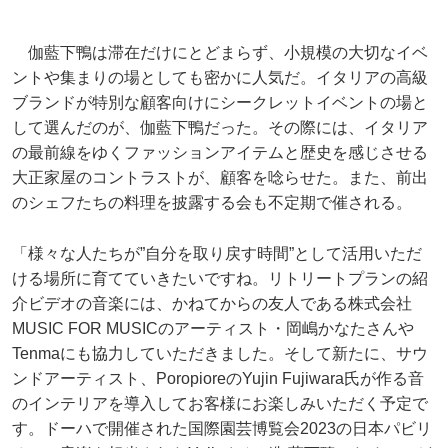
伽藍下鴨は滞在だけにとどまらず、小規模の大切なイベ
ントや集まりの場としても密かに人気だ。イタリアの高級
ブランドが特別な顧客向けにシークレットイベントの場と
して選んだのが、伽藍下鴨だった。その際には、イタリア
の最前線をゆくファッションアイテムと歴史を感じさせる
大正家屋のコントラストが、顧客を唸らせた。また、前出
のシェフたちの料理を披露する会も不定期で催される。
「様々な人たちが”自分を取り戻す時間”として活用いただ
ける場所に育てていきたいですね。リトリートプランの紹
介ビデオの音楽には、かねてからの友人である株式会社
MUSIC FOR MUSICのアーティスト・岡嶋かなたさんや
Tenmaにも協力していただきました。そして新たに、サウ
ンドアーティスト、PoropioreのYujin Fujiwara氏が作る音
のインテリアを導入してお客様にお楽しみいただく予定で
す。ドーハで開催された国際園芸博覧会2023の日本パビリ