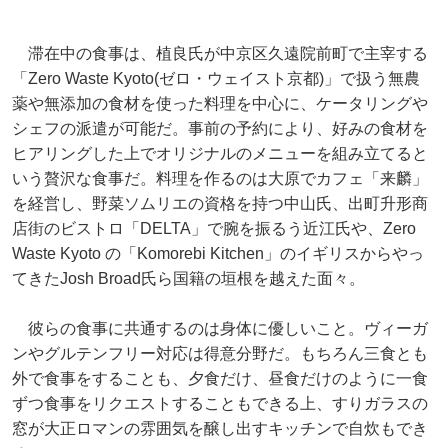
滞在中の食事は、植良氏が中京区久遠院前町で主宰する
「Zero Waste Kyoto(ゼロ・ウェイスト京都)」で扱う無農
薬や無添加の食材を使った料理を中心に、ケータリングや
シェフの派遣が可能だ。事前の予約により、好みの食材を
ヒアリングした上でオリジナルのメニューを組み立てると
いう贅沢な食事だ。料理を作るのは大原でカフェ「来麟」
を経営し、野菜ソムリエの資格を持つ中山氏、出町升形商
店街のビストロ「DELTA」で腕を振るう近江氏や、Zero
Waste Kyoto の「Komorebi Kitchen」のイギリスからやっ
てきたJosh Broad氏ら国籍の垣根を越えた面々。
彼らの食事に共通するのは身体に優しいこと。ヴィーガ
ンやグルテンフリー対応は得意分野だ。もちろん三食とも
外で食事をすることも、夕食だけ、昼食だけのように一食
ずつ食事をリクエストすることもできる上、すりガラスの
窓が大正ロマンの雰囲気を醸し出すキッチンで自炊もでき