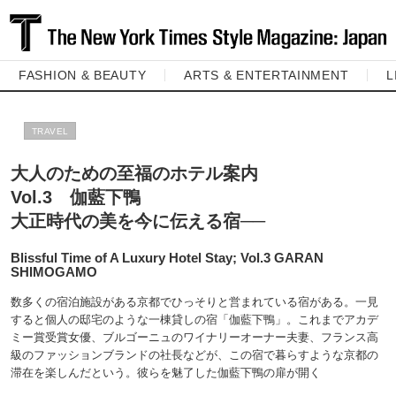
FASHION & BEAUTY
ARTS & ENTERTAINMENT
L
TRAVEL
大人のための至福のホテル案内
Vol.3 伽藍下鴨
大正時代の美を今に伝える宿──
Blissful Time of A Luxury Hotel Stay; Vol.3 GARAN
SHIMOGAMO
数多くの宿泊施設がある京都でひっそりと営まれている宿がある。一見
すると個人の邸宅のような一棟貸しの宿「伽藍下鴨」。これまでアカデ
ミー賞受賞女優、ブルゴーニュのワイナリーオーナー夫妻、フランス高
級のファッションブランドの社長などが、この宿で暮らすような京都の
滞在を楽しんだという。彼らを魅了した伽藍下鴨の扉が開く