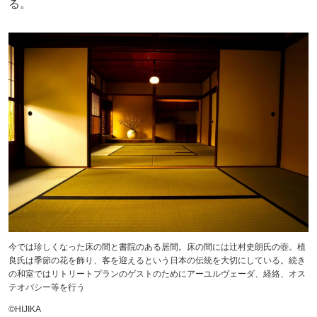
る。
今では珍しくなった床の間と書院のある居間。床の間には辻村史朗氏の壺。植
良氏は季節の花を飾り、客を迎えるという日本の伝統を大切にしている。続き
の和室ではリトリートプランのゲストのためにアーユルヴェーダ、経絡、オス
テオパシー等を行う
©︎HIJIKA