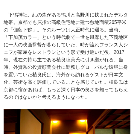
下鴨神社、糺の森がある鴨川と高野川に挟まれたデルタ
地帯。京都でも屈指の高級住宅地に建つ敷地面積265平米
の「伽藍下鴨」。そのルーツは大正時代に遡る。当時、
「下加茂カラー」という時代劇で一世を風靡した下鴨地区
に一人の映画監督が暮らしていた。時が流れフランス人シ
ェフが家屋をレストランという形で受け継いだ後、2017
年、現在の持ち主である植良睦美氏に引き継がれる。当
時、外資系の投資顧問会社に勤務しグローバルな環境に身
を置いていた植良氏は、海外から訪れるゲストが日本文
化、芸術を高く評価していることを感じていた。植良氏は
京都に宿があれば、もっと深く日本の良さを知ってもらえ
るのではないかと考えるようになった。