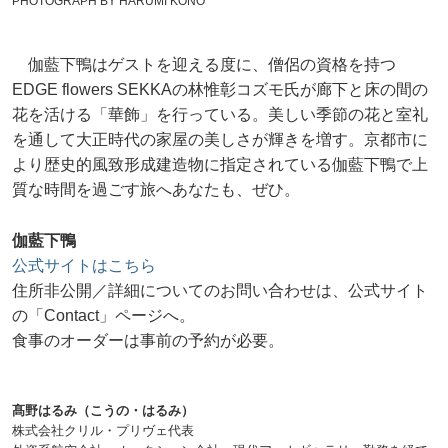
PHOTOGRAPH BY HARUMI KONO
伽藍下鴨はゲストを迎える度に、僧侶の資格を持つ
EDGE flowers SEKKAの林惟彰コズモ氏が廊下と床の間の
花を活ける「華飾」を行っている。美しい季節の花と室礼
を通して大正時代の家屋の美しさが輝きを増す。京都市に
より歴史的風致形成建造物に指定されている伽藍下鴨で上
質な時間を過ごす旅へあなたも、ぜひ。
伽藍下鴨
公式サイトはこちら
住所非公開／詳細についてのお問い合わせは、公式サイト
の「Contact」ページへ。
食事のオーダーは事前の予約が必要。
髙野はるみ（こうの・はるみ）
株式会社クリル・プリヴェ代表