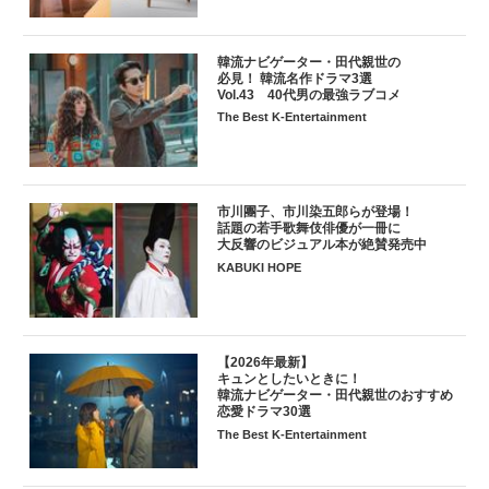
韓流ナビゲーター・田代親世の
必見！ 韓流名作ドラマ3選
Vol.43 40代男の最強ラブコメ
The Best K-Entertainment
市川團子、市川染五郎らが登場！
話題の若手歌舞伎俳優が一冊に
大反響のビジュアル本が絶賛発売中
KABUKI HOPE
【2026年最新】
キュンとしたいときに！
韓流ナビゲーター・田代親世のおすすめ
恋愛ドラマ30選
The Best K-Entertainment