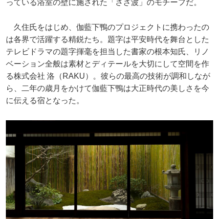
っている浴室の壁に施された「さざ波」のモチーフだ。
久住氏をはじめ、伽藍下鴨のプロジェクトに携わったの
は各界で活躍する精鋭たち。題字は平安時代を舞台とした
テレビドラマの題字揮毫を担当した書家の根本知氏、リノ
ベーション全般は素材とディテールを大切にして空間を作
る株式会社 洛（RAKU）。彼らの最高の技術が調和しなが
ら、二年の歳月をかけて伽藍下鴨は大正時代の美しさを今
に伝える宿となった。