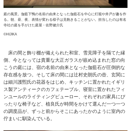
庭の風景。伽藍下鴨の名前の由来となった伽藍石を中心に灯籠や井戸が趣を作
る。朝、昼、夜、表情が変わる様子は見飽きることがない。担当したのは有名
寺社の庭を手がけた庭屋・佐野健介氏
©︎HIJIKA
床の間と飾り棚が備えられた和室、雪見障子を隔てた縁
側、今となっては貴重な大正ガラスが嵌め込まれた窓の向
こうの庭には、宿の名前の由来となった伽藍石が圧倒的な
存在感を放つ。そして床の間には辻村史朗氏の壺、玄関に
は細川護煕氏の花器をはじめ、キッチンに置かれたイギリ
ス製アンティークのカフェテーブル、寝室に置かれたフィ
ンユールのライティングビューロー、それぞれの家具にぴ
ったりな椅子など、植良氏が時間をかけて選んだ一つ一つ
の調度品が、ずっと前からそこにあったかのように室内の
佇まいに馴染んでいる。