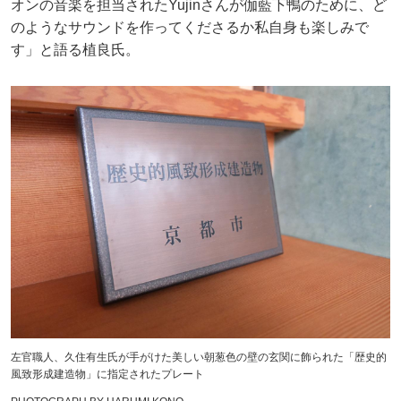
オンの音楽を担当されたYujinさんが伽藍下鴨のために、ど
のようなサウンドを作ってくださるか私自身も楽しみで
す」と語る植良氏。
左官職人、久住有生氏が手がけた美しい朝葱色の壁の玄関に飾られた「歴史的
風致形成建造物」に指定されたプレート