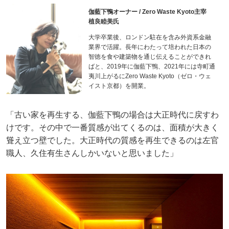
伽藍下鴨オーナー / Zero Waste Kyoto主宰
植良睦美氏
大学卒業後、ロンドン駐在を含み外資系金融
業界で活躍。長年にわたって培われた日本の
智徳を食や建築物を通じ伝えることができれ
ばと、2019年に伽藍下鴨、2021年には寺町通
夷川上がるにZero Waste Kyoto（ゼロ・ウェ
イスト京都）を開業。
「古い家を再生する、伽藍下鴨の場合は大正時代に戻すわ
けです。その中で一番質感が出てくるのは、面積が大きく
聳え立つ壁でした。大正時代の質感を再生できるのは左官
職人、久住有生さんしかいないと思いました」