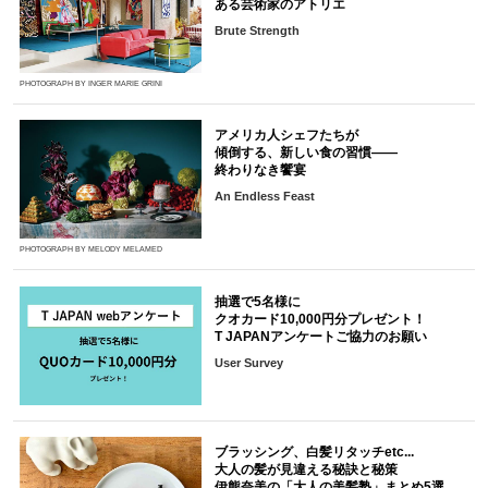
ある芸術家のアトリエ
Brute Strength
PHOTOGRAPH BY INGER MARIE GRINI
アメリカ人シェフたちが
傾倒する、新しい食の習慣――
終わりなき饗宴
An Endless Feast
PHOTOGRAPH BY MELODY MELAMED
抽選で5名様に
クオカード10,000円分プレゼント！
T JAPANアンケートご協力のお願い
User Survey
ブラッシング、白髪リタッチetc...
大人の髪が見違える秘訣と秘策
伊熊奈美の「大人の美髪塾」まとめ5選