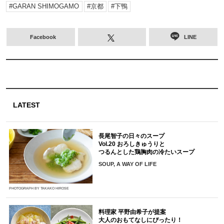
GARAN SHIMOGAMO
京都
下鴨
Facebook
LINE
LATEST
長尾智子の日々のスープ
Vol.20 おろしきゅうりと
つるんとした鶏胸肉の冷たいスープ
SOUP, A WAY OF LIFE
PHOTOGRAPH BY TAKAKO HIROSE
料理家 平野由希子が提案
大人のおもてなしにぴったり！