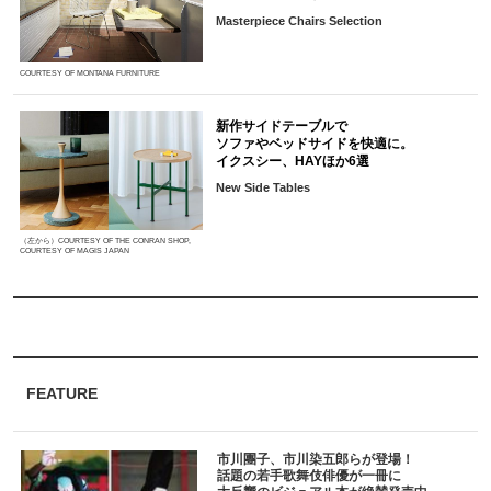
Masterpiece Chairs Selection
COURTESY OF MONTANA FURNITURE
新作サイドテーブルで
ソファやベッドサイドを快適に。
イクスシー、HAYほか6選
New Side Tables
（左から）COURTESY OF THE CONRAN SHOP,
COURTESY OF MAGIS JAPAN
FEATURE
市川團子、市川染五郎らが登場！
話題の若手歌舞伎俳優が一冊に