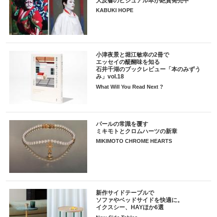
大反響のビジュアル本が絶賛発売中
KABUKI HOPE
小津夜景と堀江敏幸の2冊で
エッセイの醍醐味を知る
石井千湖のブックレビュー「本のみずう
み」vol.18
What Will You Read Next ?
パールの常識を覆す
ミキモトとクロムハーツの新章
MIKIMOTO CHROME HEARTS
新作サイドテーブルで
ソファやベッドサイドを快適に。
イクスシー、HAYほか6選