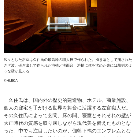
広々とした浴室は久住氏の最高峰の職人技で作られた。掻き落としで施された
さざ波、研ぎ出しで作られた浴槽と洗面台、浴槽に体を沈めた先には彫刻のよ
うな壁が見える
©︎HIJIKA
久住氏は、国内外の歴史的建造物、ホテル、商業施設、
個人の邸宅を手がける世界を舞台に活躍する左官職人だ。
その久住氏によって玄関、床の間、寝室とそれぞれの壁が
大正時代の質感を取り戻しながら現代美を備えたものとな
った。中でも注目したいのが、伽藍下鴨のエンブレムとな