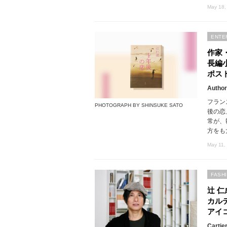
May 18,
ENTE
作家
長編
ポス
Author
フラン
PHOTOGRAPH BY SHINSUKE SATO
後の恋
常が、
方をも
May 11,
FASH
辻 
カル
アイ
Cartie