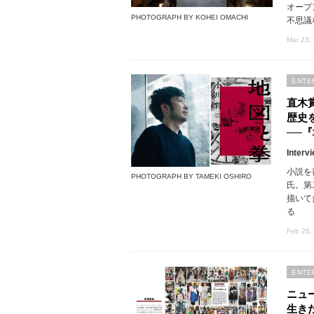
オープ
PHOTOGRAPH BY KOHEI OMACHI
不思議
Mar 23,
ENTE
直木
歴史
──
Interv
小説を
PHOTOGRAPH BY TAMEKI OSHIRO
氏。第
描いて
る
Feb 26,
ENTE
ニュ
生き