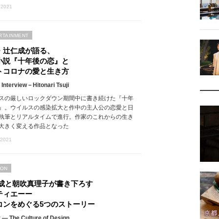
 2021
RTAINMENT
・辻仁成が語る、
小説『十年後の恋』と
トコロナの愛と生き方
 Interview－Hitonari Tsuji
スの厳しいロックダウン期間中に書き続けた『十年
』。ウイルスの感染拡大と作中の主人公の恋愛と日
執筆とリアルタイムで進行。作家のこれからの生き
大きく変える作品となった
 2021
ION
仁成と朝吹真理子が書き下ろす
ティエーー
コンをめぐる5つのストーリー
r ― The Culture of Design