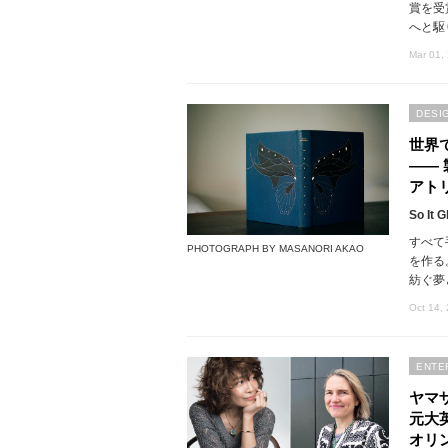
賞を受
へと駆
Mar 01,
DESI
世界
――
アト
So It 
すべて
PHOTOGRAPH BY MASANORI AKAO
を作る
紡ぐ夢
Oct 14,
ENTE
ヤマザ
元大
オリ