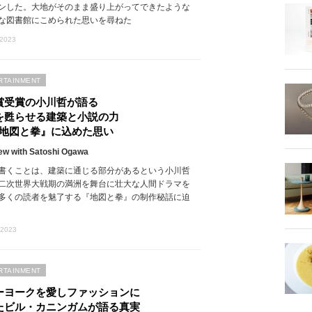
ンした。大地がそのまま盛り上がってできたような
な図書館にこめられた思いを尋ねた
 2023
RTAINMENT
賞受賞の小川哲が語る
を甦らせる建築と小説の力
『地図と拳』に込めた思い
iew with Satoshi Ogawa
書くことは、建築に通じる部分があるという小川哲
二次世界大戦期の満洲を舞台に壮大な人間ドラマを
多くの読者を魅了する『地図と拳』の制作秘話に迫
 2023
RTAINMENT
ーヨークを愛しファッションに
たビル・カニンガムが語る真実