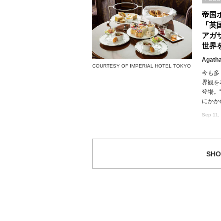
帝国
「英
アガ
世界
Agatha
COURTESY OF IMPERIAL HOTEL TOKYO
今も多
界観を
登場。
にかか
Sep 11,