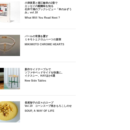
小津夜景と堀江敏幸の2冊で
エッセイの醍醐味を知る
石井千湖のブックレビュー「本のみずう
み」vol.18
What Will You Read Next ?
パールの常識を覆す
ミキモトとクロムハーツの新章
MIKIMOTO CHROME HEARTS
新作サイドテーブルで
ソファやベッドサイドを快適に。
イクスシー、HAYほか6選
New Side Tables
長尾智子の日々のスープ
Vol.19 コーンスープ焼きもろこしのせ
SOUP, A WAY OF LIFE