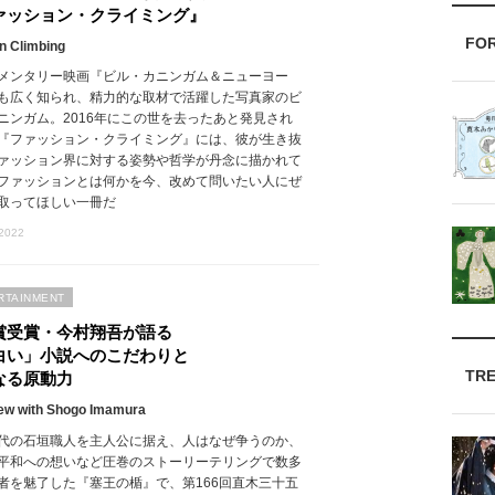
ァッション・クライミング』
FO
n Climbing
メンタリー映画『ビル・カニンガム＆ニューヨー
も広く知られ、精力的な取材で活躍した写真家のビ
ニンガム。2016年にこの世を去ったあと発見され
『ファッション・クライミング』には、彼が生き抜
ァッション界に対する姿勢や哲学が丹念に描かれて
ファッションとは何かを今、改めて問いたい人にぜ
取ってほしい一冊だ
 2022
RTAINMENT
賞受賞・今村翔吾が語る
白い」小説へのこだわりと
TR
なる原動力
iew with Shogo Imamura
代の石垣職人を主人公に据え、人はなぜ争うのか、
平和への想いなど圧巻のストーリーテリングで数多
者を魅了した『塞王の楯』で、第166回直木三十五