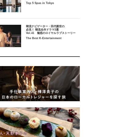
Top 5 Spas in Tokyo
韓流ナビゲーター・田代親世の
必見！ 韓流名作ドラマ3選
Vol.41 魅惑のロイヤルラブストーリー
The Best K-Entertainment