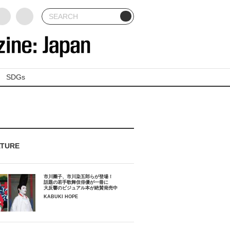
SDGs
ATURE
市川團子、市川染五郎らが登場！
話題の若手歌舞伎俳優が一冊に
大反響のビジュアル本が絶賛発売中
KABUKI HOPE