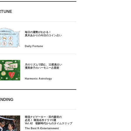
RTUNE
毎日の運勢がわかる！
月のリズムで読む、12星座占い
ENDING
韓流ナビゲーター・田代親世の
必見！ 韓流名作ドラマ3選
Vol.42 朝鮮時代からのタイムスリップ
The Best K-Entertainment