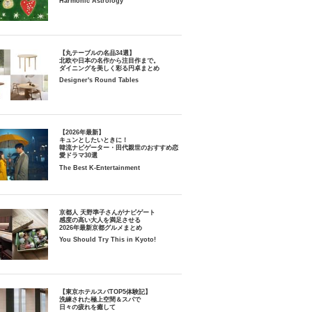
Harmonic Astrology
【丸テーブルの名品34選】
北欧や日本の名作から注目作まで。
ダイニングを美しく彩る円卓まとめ
Designer's Round Tables
【2026年最新】
キュンとしたいときに！
韓流ナビゲーター・田代親世のおすすめ恋
愛ドラマ30選
The Best K-Entertainment
京都人 天野準子さんがナビゲート
感度の高い大人を満足させる
2026年最新京都グルメまとめ
You Should Try This in Kyoto!
【東京ホテルスパTOP5体験記】
洗練された極上空間＆スパで
日々の疲れを癒して