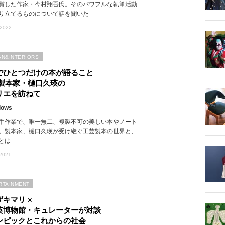
賞した作家・今村翔吾氏。そのパワフルな執筆活動
り立てるものについて話を聞いた
 2022
GN&INTERIORS
でひとつだけの本が語ること
 製本家・樋口久瑛の
リエを訪ねて
Glows
手作業で、唯一無二、複製不可の美しい本やノート
。製本家、樋口久瑛が受け継ぐ工芸製本の世界と、
とは――
 2021
RTAINMENT
キマリ ×
英博物館・キュレーターが対談
ンピックとこれからの社会