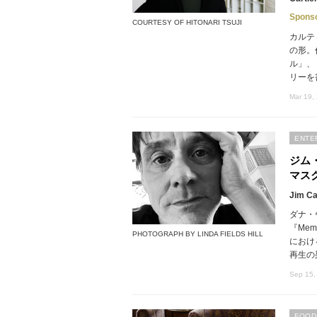
Spons
COURTESY OF HITONARI TSUJI
カルテ
の形。
ル」、
リーを
Mar 19,
ENTE
ジム
マス
Jim C
ダナ・
『Mem
PHOTOGRAPH BY LINDA FIELDS HILL
におけ
再生の
Sep 15,
FOOD