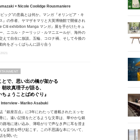
amazaki × Nicole Coolidge Rousmaniere
ンピック”の意義とは何か。マンガ『オリンピア・キ
ス』の作者、ヤマザキマリと大英博物館で開催され
 Citi exhibition Manga マンガ』展を手がけたキュ
ー、ニコル・クーリッジ・ルマニエールが、海外の
交えて自在に放談。五輪、コロナ禍、そして今後の
動向をざっくばらんに語り合う
 2021
RTAINMENT
ことで、思い出の橋が架かる
・朝吹真理子が語る、
いちょうことばめぐり』
 Interview - Mariko Asabuki
誌『銀座百点』に3年にわたって連載されたエッセ
冊に。遠い記憶をたどるような文章は、華やかな銀
の路地に迷い込み、薄暗がりで声なき声に耳を澄ま
んな妄想を呼び起こす。この不思議な本について、
話を聞いた