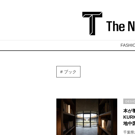
FASHI
ブック
DESI
本が
KUR
地中
千葉県