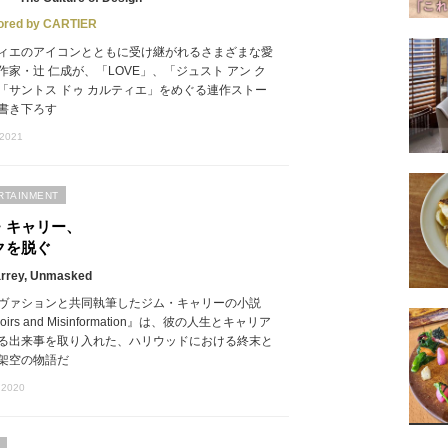
ored by CARTIER
ィエのアイコンとともに受け継がれるさまざまな愛
作家・辻 仁成が、「LOVE」、「ジュスト アン ク
「サントス ドゥ カルティエ」をめぐる連作ストー
書き下ろす
 2021
RTAINMENT
・キャリー、
クを脱ぐ
arrey, Unmasked
ヴァションと共同執筆したジム・キャリーの小説
oirs and Misinformation』は、彼の人生とキャリア
る出来事を取り入れた、ハリウッドにおける終末と
架空の物語だ
 2020