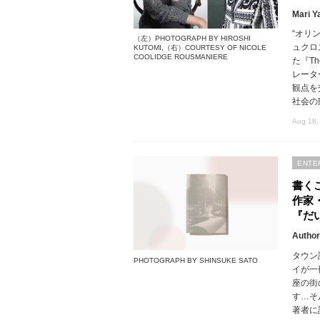
Mari Y
“オリ
（左）PHOTOGRAPH BY HIROSHI
ュクロ
KUTOMI,（右）COURTESY OF NICOLE
COOLIDGE ROUSMANIERE
た『The
レータ
観点を
社会の
Aug 18,
ENTE
書く
作家
『だ
Author
タウン
PHOTOGRAPH BY SHINSUKE SATO
イが一
座の街
す…そ
著者に