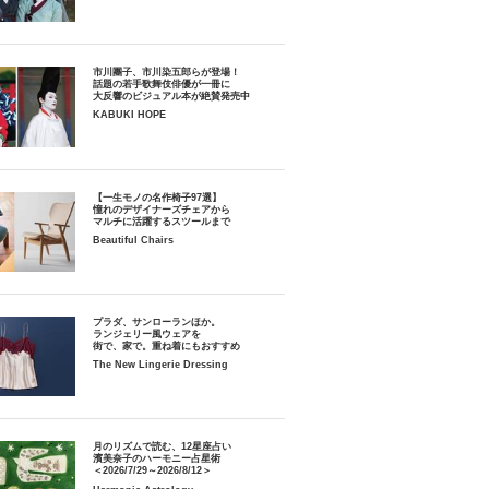
市川團子、市川染五郎らが登場！
話題の若手歌舞伎俳優が一冊に
大反響のビジュアル本が絶賛発売中
KABUKI HOPE
【一生モノの名作椅子97選】
憧れのデザイナーズチェアから
マルチに活躍するスツールまで
Beautiful Chairs
プラダ、サンローランほか。
ランジェリー風ウェアを
街で、家で。重ね着にもおすすめ
The New Lingerie Dressing
月のリズムで読む、12星座占い
濱美奈子のハーモニー占星術
＜2026/7/29～2026/8/12＞