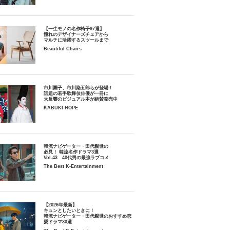
【一生モノの名作椅子97選】
憧れのデザイナーズチェアから
マルチに活躍するスツールまで
Beautiful Chairs
市川團子、市川染五郎らが登場！
話題の若手歌舞伎俳優が一冊に
大反響のビジュアル本が絶賛発売中
KABUKI HOPE
韓流ナビゲーター・田代親世の
必見！ 韓流名作ドラマ3選
Vol.43 40代男の最強ラブコメ
The Best K-Entertainment
【2026年最新】
キュンとしたいときに！
韓流ナビゲーター・田代親世のおすすめ恋
愛ドラマ30選