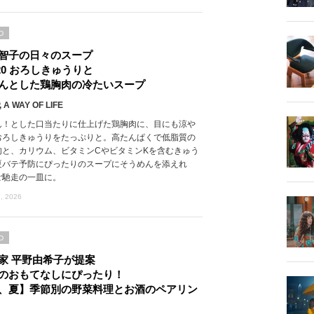
D
智子の日々のスープ
l.20 おろしきゅうりと
んとした鶏胸肉の冷たいスープ
 A WAY OF LIFE
ん！とした口当たりに仕上げた鶏胸肉に、目にも涼や
おろしきゅうりをたっぷりと。高たんぱくで低脂質の
肉と、カリウム、ビタミンCやビタミンKを含むきゅう
夏バテ予防にぴったりのスープにそうめんを添えれ
ご馳走の一皿に。
, 2026
D
家 平野由希子が提案
のおもてなしにぴったり！
、夏】季節別の野菜料理とお酒のペアリン