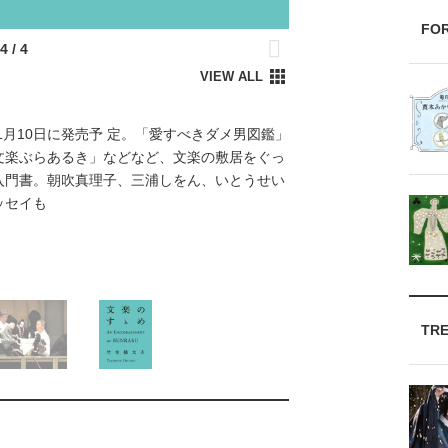
FO
1月10日に発売予 定。「愛すべきダメ男図鑑」
文楽ぶらあるき」などなど、文楽の敷居をぐっ
入門書。朝吹真理子、三浦しをん、いとうせい
ッセイも
TR