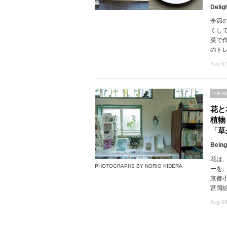
Delig
季節
くし
菜で
のト
Aug 07
DES
花と
植物
「草
Being
花は
PHOTOGRAPHS BY NORIO KIDERA
ーを
京都
宮岡
Aug 06