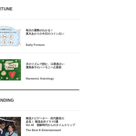
RTUNE
毎日の運勢がわかる！
月のリズムで読む、12星座占い
ENDING
韓流ナビゲーター・田代親世の
必見！ 韓流名作ドラマ3選
Vol.42 朝鮮時代からのタイムスリップ
The Best K-Entertainment