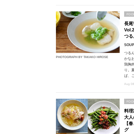
FOO
長尾
Vo
つる
SOUP,
つる
PHOTOGRAPH BY TAKAKO HIROSE
かな
鶏胸
り。
ば、
Aug 08
FOO
料理
大人
【春
グ