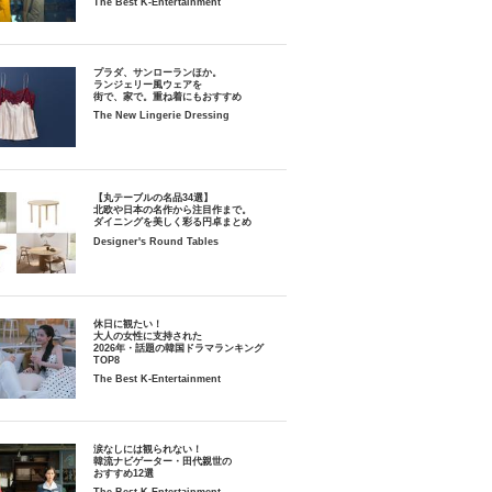
The Best K-Entertainment
プラダ、サンローランほか。
ランジェリー風ウェアを
街で、家で。重ね着にもおすすめ
The New Lingerie Dressing
【丸テーブルの名品34選】
北欧や日本の名作から注目作まで。
ダイニングを美しく彩る円卓まとめ
Designer's Round Tables
休日に観たい！
大人の女性に支持された
2026年・話題の韓国ドラマランキング
TOP8
The Best K-Entertainment
涙なしには観られない！
韓流ナビゲーター・田代親世の
おすすめ12選