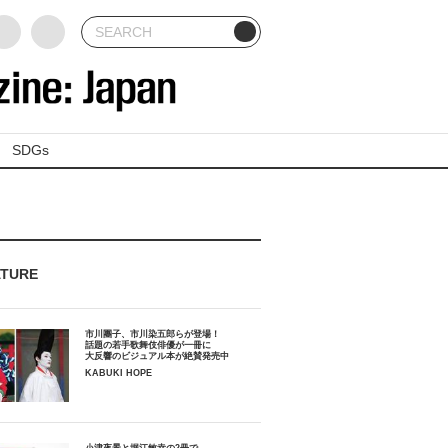
SDGs
ATURE
市川團子、市川染五郎らが登場！
話題の若手歌舞伎俳優が一冊に
大反響のビジュアル本が絶賛発売中
KABUKI HOPE