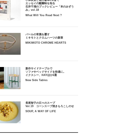
小津夜景と堀江敏幸の2冊で
エッセイの醍醐味を知る
石井千湖のブックレビュー「本のみずう
み」vol.18
What Will You Read Next ?
パールの常識を覆す
ミキモトとクロムハーツの新章
MIKIMOTO CHROME HEARTS
新作サイドテーブルで
ソファやベッドサイドを快適に。
イクスシー、HAYほか6選
New Side Tables
長尾智子の日々のスープ
Vol.19 コーンスープ焼きもろこしのせ
SOUP, A WAY OF LIFE