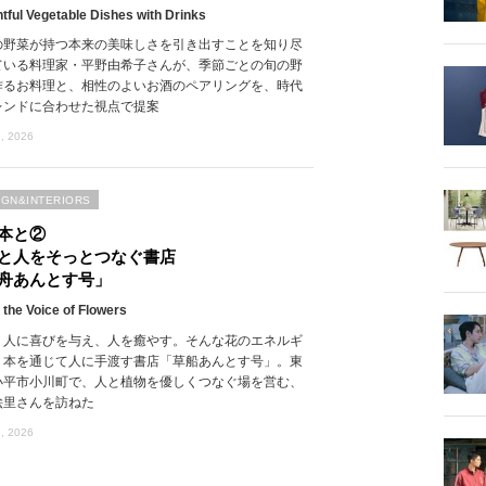
htful Vegetable Dishes with Drinks
の野菜が持つ本来の美味しさを引き出すことを知り尽
ている料理家・平野由希子さんが、季節ごとの旬の野
作るお料理と、相性のよいお酒のペアリングを、時代
レンドに合わせた視点で提案
, 2026
IGN&INTERIORS
本と②
と人をそっとつなぐ書店
舟あんとす号」
 the Voice of Flowers
、人に喜びを与え、人を癒やす。そんな花のエネルギ
、本を通じて人に手渡す書店「草船あんとす号」。東
小平市小川町で、人と植物を優しくつなぐ場を営む、
絵里さんを訪ねた
, 2026