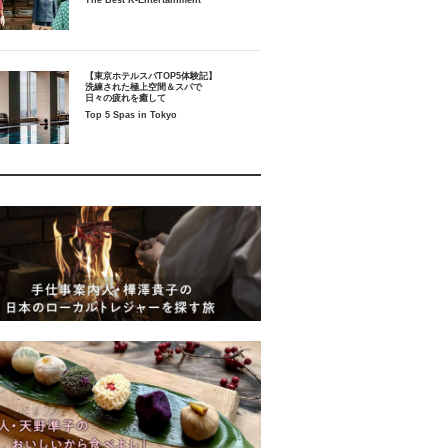
The Best K-Entertainment
【東京ホテルスパTOP5体験記】
洗練された極上空間＆スパで
日々の疲れを癒して
Top 5 Spas in Tokyo