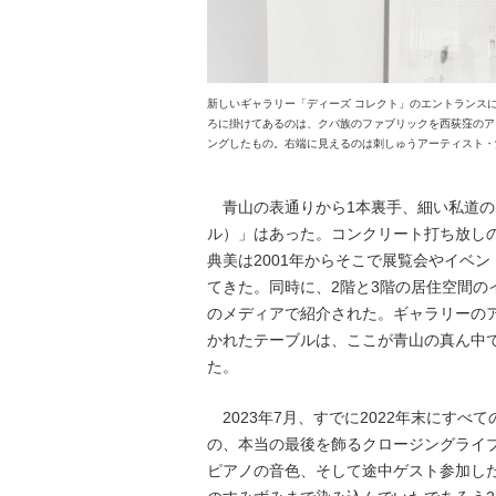
新しいギャラリー「ディーズ コレクト」のエントランス
ろに掛けてあるのは、クバ族のファブリックを西荻窪のア
ングしたもの。右端に見えるのは刺しゅうアーティスト・
青山の表通りから1本裏手、細い私道の突きあ
ル）」はあった。コンクリート打ち放し
典美は2001年からそこで展覧会やイベ
てきた。同時に、2階と3階の居住空間の
のメディアで紹介された。ギャラリーの
かれたテーブルは、ここが青山の真ん中
た。
2023年7月、すでに2022年末にすべ
の、本当の最後を飾るクロージングライ
ピアノの音色、そして途中ゲスト参加し