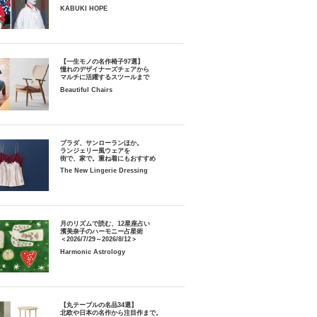
KABUKI HOPE
【一生モノの名作椅子97選】
憧れのデザイナーズチェアから
マルチに活躍するスツールまで
Beautiful Chairs
プラダ、サンローランほか。
ランジェリー風ウェアを
街で、家で。重ね着にもおすすめ
The New Lingerie Dressing
月のリズムで読む、12星座占い
濱美奈子のハーモニー占星術
＜2026/7/29～2026/8/12＞
Harmonic Astrology
【丸テーブルの名品34選】
北欧や日本の名作から注目作まで。