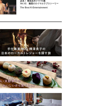
必見！ 韓流名作ドラマ3選
Vol.41 魅惑のロイヤルラブストーリー
The Best K-Entertainment