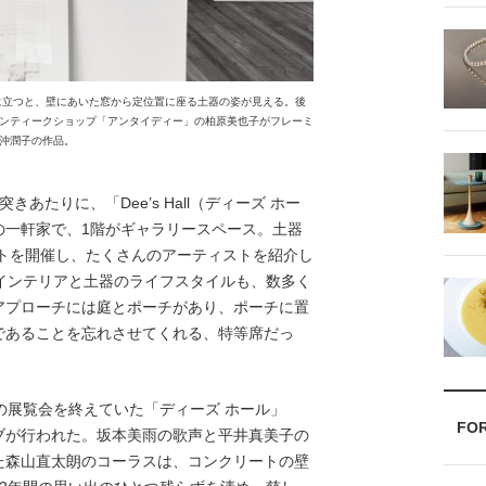
に立つと、壁にあいた窓から定位置に座る土器の姿が見える。後
ンティークショップ「アンタイディー」の柏原美也子がフレーミ
沖潤子の作品。
たりに、「Dee’s Hall（ディーズ ホー
の一軒家で、1階がギャラリースペース。土器
ントを開催し、たくさんのアーティストを紹介し
インテリアと土器のライフスタイルも、数多く
アプローチには庭とポーチがあり、ポーチに置
であることを忘れさせてくれる、特等席だっ
ての展覧会を終えていた「ディーズ ホール」
FO
ブが行われた。坂本美雨の歌声と平井真美子の
た森山直太朗のコーラスは、コンクリートの壁