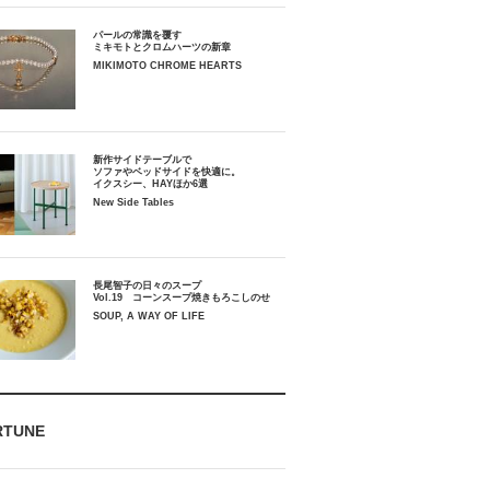
パールの常識を覆す
ミキモトとクロムハーツの新章
MIKIMOTO CHROME HEARTS
新作サイドテーブルで
ソファやベッドサイドを快適に。
イクスシー、HAYほか6選
New Side Tables
長尾智子の日々のスープ
Vol.19 コーンスープ焼きもろこしのせ
SOUP, A WAY OF LIFE
RTUNE