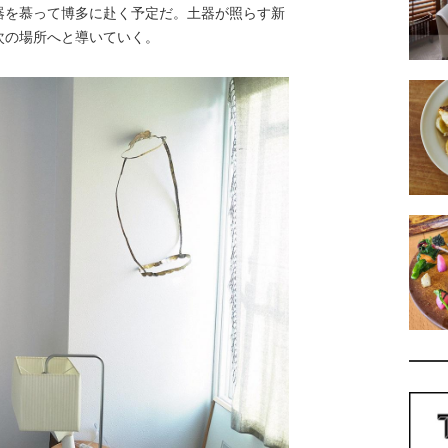
器を慕って博多に赴く予定だ。土器が照らす新
次の場所へと導いていく。