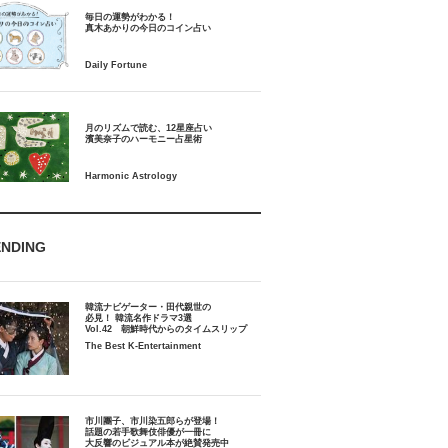
毎日の運勢がわかる！
月のリズムで読む、12星座占い
ENDING
韓流ナビゲーター・田代親世の
必見！ 韓流名作ドラマ3選
Vol.42 朝鮮時代からのタイムスリップ
The Best K-Entertainment
市川團子、市川染五郎らが登場！
話題の若手歌舞伎俳優が一冊に
大反響のビジュアル本が絶賛発売中