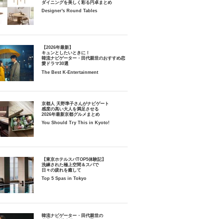
ダイニングを美しく彩る円卓まとめ
Designer's Round Tables
【2026年最新】
キュンとしたいときに！
韓流ナビゲーター・田代親世のおすすめ恋
愛ドラマ30選
The Best K-Entertainment
京都人 天野準子さんがナビゲート
感度の高い大人を満足させる
2026年最新京都グルメまとめ
You Should Try This in Kyoto!
【東京ホテルスパTOP5体験記】
洗練された極上空間＆スパで
日々の疲れを癒して
Top 5 Spas in Tokyo
韓流ナビゲーター・田代親世の