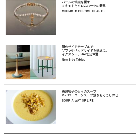
パールの常識を覆す
ミキモトとクロムハーツの新章
MIKIMOTO CHROME HEARTS
新作サイドテーブルで
ソファやベッドサイドを快適に。
イクスシー、HAYほか6選
New Side Tables
長尾智子の日々のスープ
Vol.19 コーンスープ焼きもろこしのせ
SOUP, A WAY OF LIFE