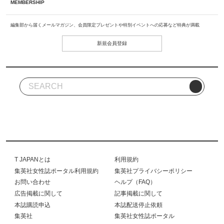
MEMBERSHIP
編集部から届くメールマガジン、会員限定プレゼントや特別イベントへの応募など特典が満載
新規会員登録
T JAPANとは
利用規約
集英社女性誌ポータル利用規約
集英社プライバシーポリシー
お問い合わせ
ヘルプ（FAQ）
広告掲載に関して
記事掲載に関して
本誌購読申込
本誌配送停止依頼
集英社
集英社女性誌ポータル