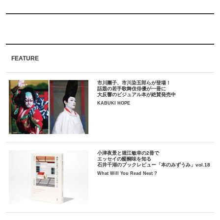
FEATURE
市川團子、市川染五郎らが登場！
話題の若手歌舞伎俳優が一冊に
大反響のビジュアル本が絶賛発売中
KABUKI HOPE
小津夜景と堀江敏幸の2冊で
エッセイの醍醐味を知る
石井千湖のブックレビュー「本のみずうみ」vol.18
What Will You Read Next ?