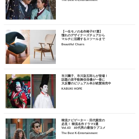
【一生モノの名作椅子97選】
憧れのデザイナーズチェアから
マルチに活躍するスツールまで
Beautiful Chairs
市川團子、市川染五郎らが登場！
話題の若手歌舞伎俳優が一冊に
大反響のビジュアル本が絶賛発売中
KABUKI HOPE
韓流ナビゲーター・田代親世の
必見！ 韓流名作ドラマ3選
Vol.43 40代男の最強ラブコメ
The Best K-Entertainment