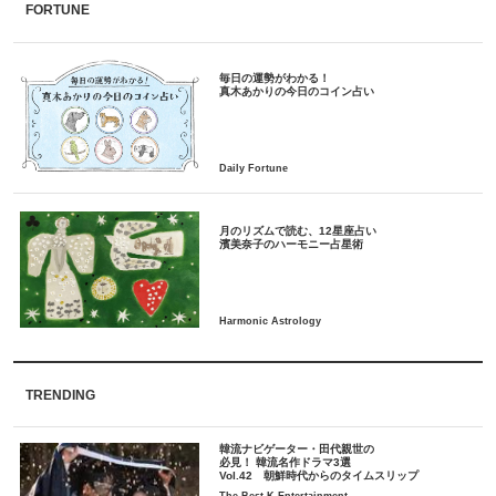
FORTUNE
毎日の運勢がわかる！
月のリズムで読む、12星座占い
TRENDING
韓流ナビゲーター・田代親世の
必見！ 韓流名作ドラマ3選
Vol.42 朝鮮時代からのタイムスリップ
The Best K-Entertainment