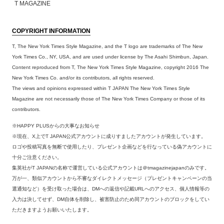
T MAGAZINE
COPYRIGHT INFORMATION
T, The New York Times Style Magazine, and the T logo are trademarks of The New
York Times Co., NY, USA, and are used under license by The Asahi Shimbun, Japan.
Content reproduced from T, The New York Times Style Magazine, copyright 2016 The
New York Times Co. and/or its contributors, all rights reserved.
The views and opinions expressed within T JAPAN The New York Times Style
Magazine are not necessarily those of The New York Times Company or those of its
contributors.
※HAPPY PLUSからの大事なお知らせ
※現在、X上でT JAPAN公式アカウントに成りすましたアカウントが発生しています。
ロゴや投稿写真を無断で使用したり、プレゼント企画などを行なっている偽アカウントに
十分ご注意ください。
集英社がT JAPANの名称で運営している公式アカウントは＠tmagazinejapanのみです。
万が一、類似アカウントから不審なダイレクトメッセージ（プレゼントキャンペーンの当
選通知など）を受け取った場合は、DMへの返信や記載URLへのアクセス、個人情報等の
入力は決してせず、DM自体を削除し、被害防止のため同アカウントのブロックをしてい
ただきますようお願いいたします。