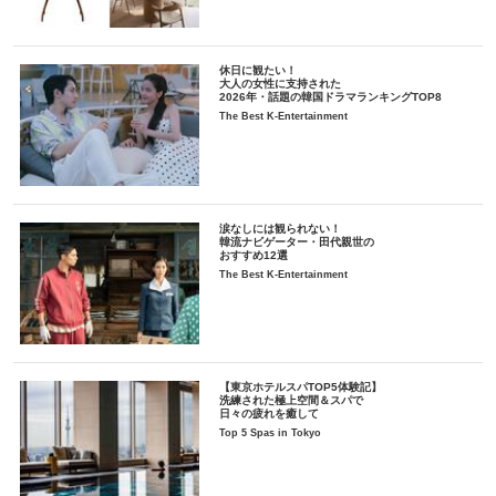
休日に観たい！
大人の女性に支持された
2026年・話題の韓国ドラマランキングTOP8
The Best K-Entertainment
涙なしには観られない！
韓流ナビゲーター・田代親世の
おすすめ12選
The Best K-Entertainment
【東京ホテルスパTOP5体験記】
洗練された極上空間＆スパで
日々の疲れを癒して
Top 5 Spas in Tokyo