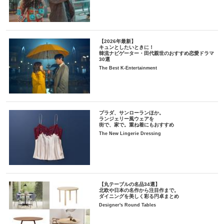
【2026年最新】
キュンとしたいときに！
韓流ナビゲーター・田代親世のおすすめ恋愛ドラマ
30選
The Best K-Entertainment
プラダ、サンローランほか。
ランジェリー風ウェアを
街で、家で。重ね着にもおすすめ
The New Lingerie Dressing
【丸テーブルの名品34選】
北欧や日本の名作から注目作まで。
ダイニングを美しく彩る円卓まとめ
Designer's Round Tables