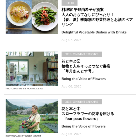
FOOD
料理家 平野由希子が提案
大人のおもてなしにぴったり！
【春、夏】季節別の野菜料理とお酒のペア
リング
Delightful Vegetable Dishes with Drinks
Aug 07, 2026
DESIGN&INTERIORS
花と本と②
植物と人をそっとつなぐ書店
「草舟あんとす号」
Being the Voice of Flowers
Aug 06, 2026
PHOTOGRAPHS BY NORIO KIDERA
DESIGN&INTERIORS
花と本と①
スローフラワーの花束を届ける
「four peas flowers」
Being the Voice of Flowers
Aug 05, 2026
PHOTOGRAPH BY NORIO KIDERA