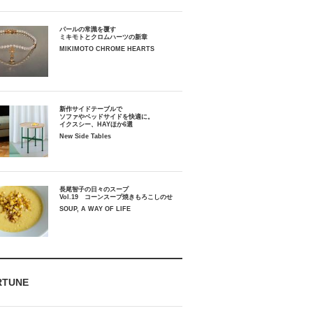
パールの常識を覆す
ミキモトとクロムハーツの新章
MIKIMOTO CHROME HEARTS
新作サイドテーブルで
ソファやベッドサイドを快適に。
イクスシー、HAYほか6選
New Side Tables
長尾智子の日々のスープ
Vol.19 コーンスープ焼きもろこしのせ
SOUP, A WAY OF LIFE
RTUNE