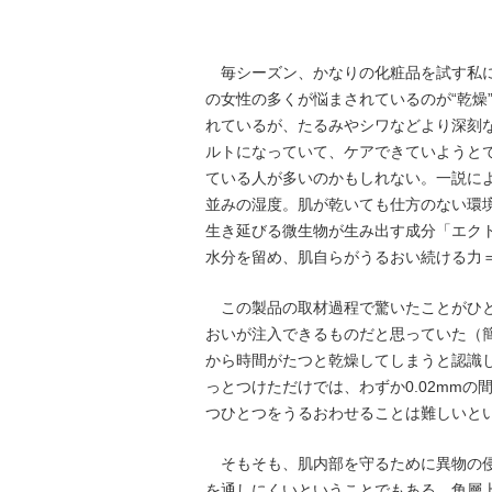
毎シーズン、かなりの化粧品を試す私に
の女性の多くが悩まされているのが“乾燥
れているが、たるみやシワなどより深刻
ルトになっていて、ケアできていようと
ている人が多いのかもしれない。一説に
並みの湿度。肌が乾いても仕方のない環
生き延びる微生物が生み出す成分「エク
水分を留め、肌自らがうるおい続ける力
この製品の取材過程で驚いたことがひと
おいが注入できるものだと思っていた（
から時間がたつと乾燥してしまうと認識
っとつけただけでは、わずか0.02mmの
つひとつをうるおわせることは難しいと
そもそも、肌内部を守るために異物の侵
を通しにくいということでもある。角層