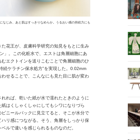
になじみ、あと肌はすっきりなめらか。うるおい感の持続力にも
た花王が、皮膚科学研究の知見をもとに生み
ョン」。この化粧水で、エストは角層細胞にあ
込むエクトインを送りこむことで角層細胞のひ
続ケラチン保水処方”を実現した。0.02mm
おわせることで、こんなにも見た目に肌が変わ
れれば、乾いた紙が水で濡れたときのように
た紙はくしゃくしゃにしてもシワになりづら
のビニールパックに見立てると、そこが水分で
てハリ感につながる。そう、角層をしっかり保
レベルで違いを感じられるものなのだ。