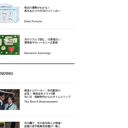
毎日の運勢がわかる！
月のリズムで読む、12星座占い
ENDING
韓流ナビゲーター・田代親世の
必見！ 韓流名作ドラマ3選
Vol.42 朝鮮時代からのタイムスリップ
The Best K-Entertainment
市川團子、市川染五郎らが登場！
話題の若手歌舞伎俳優が一冊に