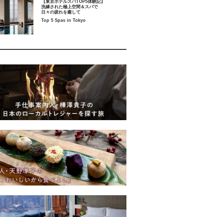
【東京ホテルスパTOP5体験記】
洗練された極上空間＆スパで
日々の疲れを癒して
Top 5 Spas in Tokyo