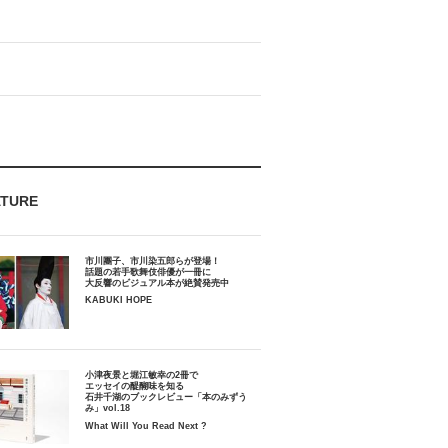
ATURE
市川團子、市川染五郎らが登場！
話題の若手歌舞伎俳優が一冊に
大反響のビジュアル本が絶賛発売中
KABUKI HOPE
小津夜景と堀江敏幸の2冊で
エッセイの醍醐味を知る
石井千湖のブックレビュー「本のみずう
み」vol.18
What Will You Read Next ?