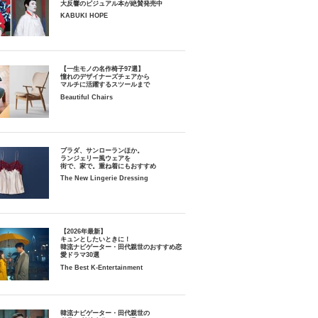
大反響のビジュアル本が絶賛発売中
KABUKI HOPE
【一生モノの名作椅子97選】
憧れのデザイナーズチェアから
マルチに活躍するスツールまで
Beautiful Chairs
プラダ、サンローランほか。
ランジェリー風ウェアを
街で、家で。重ね着にもおすすめ
The New Lingerie Dressing
【2026年最新】
キュンとしたいときに！
韓流ナビゲーター・田代親世のおすすめ恋
愛ドラマ30選
The Best K-Entertainment
韓流ナビゲーター・田代親世の