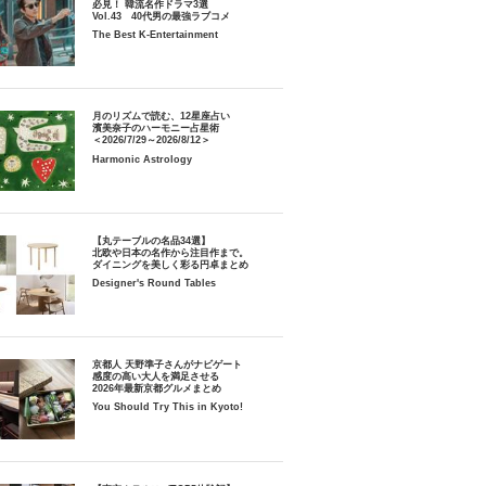
必見！ 韓流名作ドラマ3選
Vol.43 40代男の最強ラブコメ
The Best K-Entertainment
月のリズムで読む、12星座占い
濱美奈子のハーモニー占星術
＜2026/7/29～2026/8/12＞
Harmonic Astrology
【丸テーブルの名品34選】
北欧や日本の名作から注目作まで。
ダイニングを美しく彩る円卓まとめ
Designer's Round Tables
京都人 天野準子さんがナビゲート
感度の高い大人を満足させる
2026年最新京都グルメまとめ
You Should Try This in Kyoto!