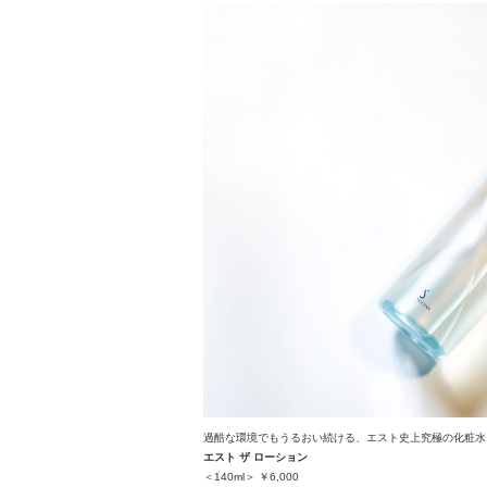
過酷な環境でもうるおい続ける、エスト史上究極の化粧水
エスト ザ ローション
＜140ml＞ ￥6,000