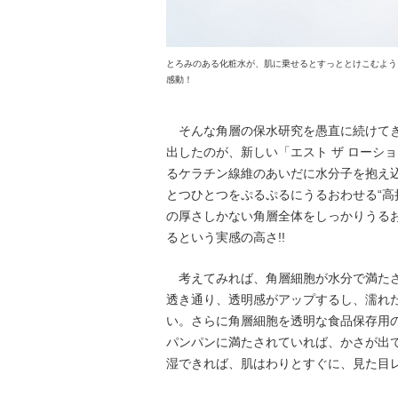
とろみのある化粧水が、肌に乗せるとすっととけこむよう
感動！
そんな角層の保水研究を愚直に続けてき
出したのが、新しい「エスト ザ ローシ
るケラチン線維のあいだに水分子を抱え
とつひとつをぷるぷるにうるおわせる“高持
の厚さしかない角層全体をしっかりうる
るという実感の高さ!!
考えてみれば、角層細胞が水分で満たさ
透き通り、透明感がアップするし、濡れ
い。さらに角層細胞を透明な食品保存用
パンパンに満たされていれば、かさが出
湿できれば、肌はわりとすぐに、見た目