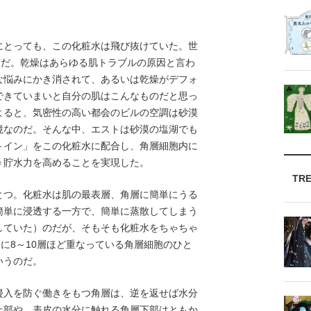
とっても、この化粧水は飛び抜けていた。世
”だ。乾燥はあらゆる肌トラブルの原因と言わ
な悩みにかき消されて、あるいは乾燥がデフォ
できていまいと自分の肌はこんなものだと思っ
よると、気密性の高い都会のビルの空調は砂漠
境なのだ。そんな中、エストは砂漠の塩湖でも
トイン」をこの化粧水に配合し、角層細胞内に
＝貯水力を高めることを実現した。
TR
つ。化粧水は肌の最表層、角層に簡単にうる
簡単に浸透する一方で、簡単に蒸散してしまう
していた）のだが、そもそも化粧水をちゃちゃ
間に8～10層ほど重なっている角層細胞のひと
いうのだ。
入を防ぐ働きをもつ角層は、逆を返せば水分
上部や、表皮の水分に触れる角層下部はともか