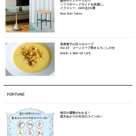
新作サイドテーブルで
ソファやベッドサイドを快適に。
イクスシー、HAYほか6選
New Side Tables
長尾智子の日々のスープ
Vol.19 コーンスープ焼きもろこしのせ
SOUP, A WAY OF LIFE
FORTUNE
毎日の運勢がわかる！