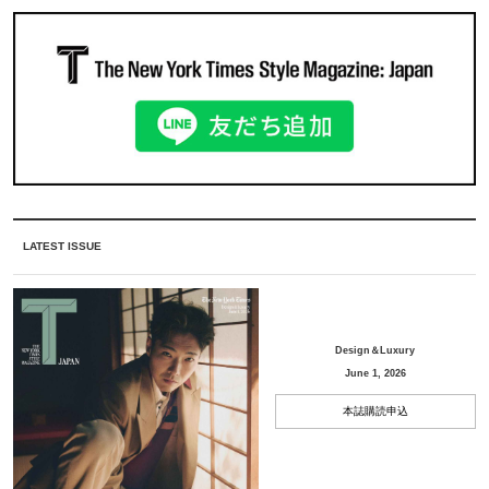
LATEST ISSUE
Design＆Luxury
June 1, 2026
本誌購読申込