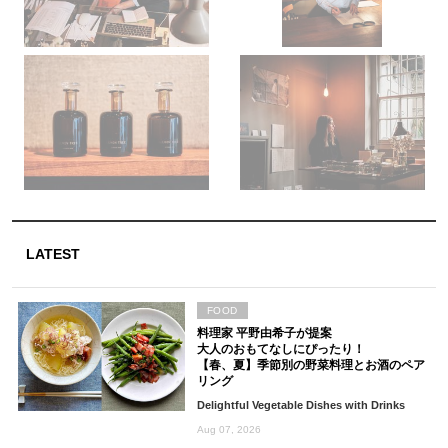
LATEST
FOOD
料理家 平野由希子が提案
大人のおもてなしにぴったり！
【春、夏】季節別の野菜料理とお酒のペア
リング
Delightful Vegetable Dishes with Drinks
Aug 07, 2026