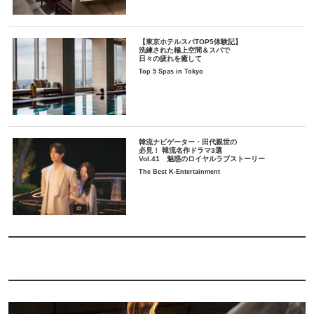
【東京ホテルスパTOP5体験記】
洗練された極上空間＆スパで
日々の疲れを癒して
Top 5 Spas in Tokyo
韓流ナビゲーター・田代親世の
必見！ 韓流名作ドラマ3選
Vol.41 魅惑のロイヤルラブストーリー
The Best K-Entertainment