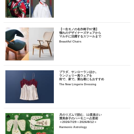
【一生モノの名作椅子97選】
憧れのデザイナーズチェアから
マルチに活躍するスツールまで
Beautiful Chairs
プラダ、サンローランほか。
ランジェリー風ウェアを
街で、家で。重ね着にもおすすめ
The New Lingerie Dressing
月のリズムで読む、12星座占い
濱美奈子のハーモニー占星術
＜2026/7/29～2026/8/12＞
Harmonic Astrology