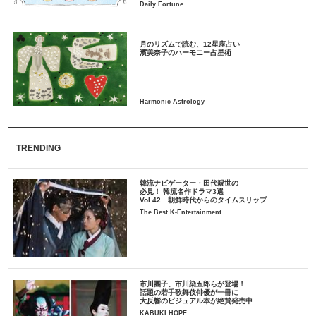
月のリズムで読む、12星座占い
TRENDING
韓流ナビゲーター・田代親世の
必見！ 韓流名作ドラマ3選
Vol.42 朝鮮時代からのタイムスリップ
The Best K-Entertainment
市川團子、市川染五郎らが登場！
話題の若手歌舞伎俳優が一冊に
大反響のビジュアル本が絶賛発売中
KABUKI HOPE