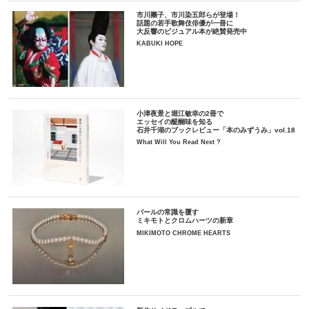
市川團子、市川染五郎らが登場！
話題の若手歌舞伎俳優が一冊に
大反響のビジュアル本が絶賛発売中
KABUKI HOPE
小津夜景と堀江敏幸の2冊で
エッセイの醍醐味を知る
石井千湖のブックレビュー「本のみずうみ」vol.18
What Will You Read Next ?
パールの常識を覆す
ミキモトとクロムハーツの新章
MIKIMOTO CHROME HEARTS