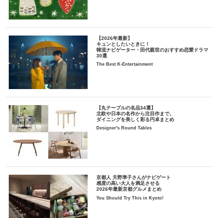
【2026年最新】
キュンとしたいときに！
韓流ナビゲーター・田代親世のおすすめ恋愛ドラマ
30選
The Best K-Entertainment
【丸テーブルの名品34選】
北欧や日本の名作から注目作まで。
ダイニングを美しく彩る円卓まとめ
Designer's Round Tables
京都人 天野準子さんがナビゲート
感度の高い大人を満足させる
2026年最新京都グルメまとめ
You Should Try This in Kyoto!