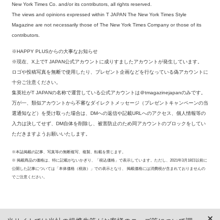
New York Times Co. and/or its contributors, all rights reserved.
The views and opinions expressed within T JAPAN The New York Times Style
Magazine are not necessarily those of The New York Times Company or those of its
contributors.
※HAPPY PLUSからの大事なお知らせ
※現在、X上でT JAPAN公式アカウントに成りすましたアカウントが発生しています。
ロゴや投稿写真を無断で使用したり、プレゼント企画などを行なっている偽アカウントに
十分ご注意ください。
集英社がT JAPANの名称で運営している公式アカウントは＠tmagazinejapanのみです。
万が一、類似アカウントから不審なダイレクトメッセージ（プレゼントキャンペーンの当
選通知など）を受け取った場合は、DMへの返信や記載URLへのアクセス、個人情報等の
入力は決してせず、DM自体を削除し、被害防止のため同アカウントのブロックをしてい
ただきますようお願いいたします。
※本誌掲載の記事、写真等の無断複写、複製、転載を禁じます。
※ 掲載商品の価格は、特に記載がないかぎり、「税込価格」で表示しています。ただし、2021年3月18日以前に
公開した記事については「本体価格（税抜）」での表示となり、 掲載価格には消費税が含まれておりませんの
でご注意ください。