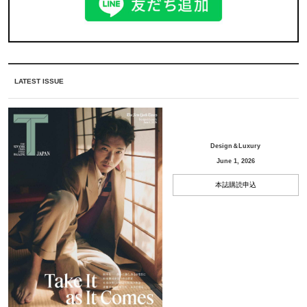
LATEST ISSUE
Design＆Luxury
June 1, 2026
本誌購読申込