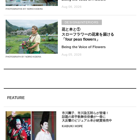
Aug 06, 2026
PHOTOGRAPHS BY NORIO KIDERA
DESIGN&INTERIORS
花と本と①
スローフラワーの花束を届ける
「four peas flowers」
Being the Voice of Flowers
Aug 05, 2026
PHOTOGRAPH BY NORIO KIDERA
FEATURE
市川團子、市川染五郎らが登場！
話題の若手歌舞伎俳優が一冊に
大反響のビジュアル本が絶賛発売中
KABUKI HOPE