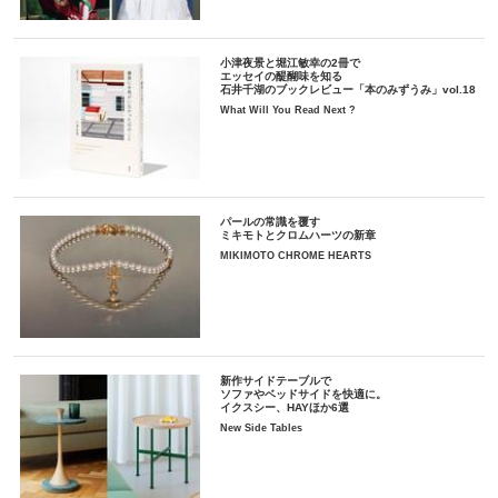
小津夜景と堀江敏幸の2冊で
エッセイの醍醐味を知る
石井千湖のブックレビュー「本のみずうみ」vol.18
What Will You Read Next ?
パールの常識を覆す
ミキモトとクロムハーツの新章
MIKIMOTO CHROME HEARTS
新作サイドテーブルで
ソファやベッドサイドを快適に。
イクスシー、HAYほか6選
New Side Tables