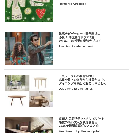
Harmonic Astrology
韓流ナビゲーター・田代親世の
必見！ 韓流名作ドラマ3選
Vol.43 40代男の最強ラブコメ
The Best K-Entertainment
【丸テーブルの名品34選】
北欧や日本の名作から注目作まで。
ダイニングを美しく彩る円卓まとめ
Designer's Round Tables
京都人 天野準子さんがナビゲート
感度の高い大人を満足させる
2026年最新京都グルメまとめ
You Should Try This in Kyoto!