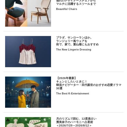
憧れのデザイナーズチェアから
マルチに活躍するスツールまで
Beautiful Chairs
プラダ、サンローランほか。
ランジェリー風ウェアを
街で、家で。重ね着にもおすすめ
The New Lingerie Dressing
【2026年最新】
キュンとしたいときに！
韓流ナビゲーター・田代親世のおすすめ恋愛ドラマ
30選
The Best K-Entertainment
月のリズムで読む、12星座占い
濱美奈子のハーモニー占星術
＜2026/7/29～2026/8/12＞