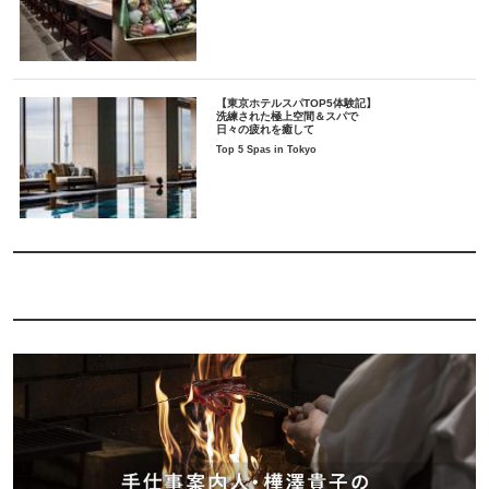
【東京ホテルスパTOP5体験記】
洗練された極上空間＆スパで
日々の疲れを癒して
Top 5 Spas in Tokyo