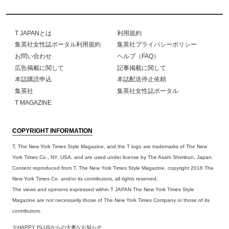
T JAPANとは
利用規約
集英社女性誌ポータル利用規約
集英社プライバシーポリシー
お問い合わせ
ヘルプ（FAQ）
広告掲載に関して
記事掲載に関して
本誌購読申込
本誌配送停止依頼
集英社
集英社女性誌ポータル
T MAGAZINE
COPYRIGHT INFORMATION
T, The New York Times Style Magazine, and the T logo are trademarks of The New
York Times Co., NY, USA, and are used under license by The Asahi Shimbun, Japan.
Content reproduced from T, The New York Times Style Magazine, copyright 2016 The
New York Times Co. and/or its contributors, all rights reserved.
The views and opinions expressed within T JAPAN The New York Times Style
Magazine are not necessarily those of The New York Times Company or those of its
contributors.
※HAPPY PLUSからの大事なお知らせ