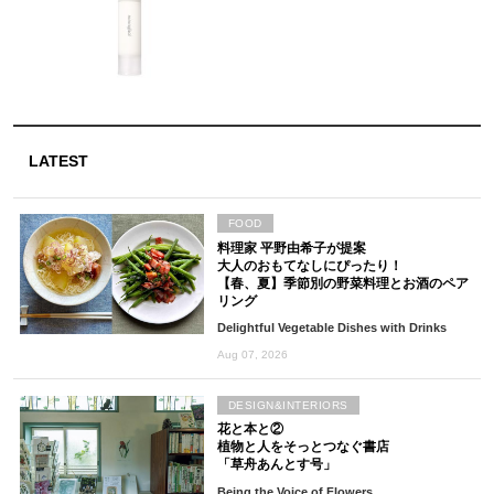
LATEST
FOOD
料理家 平野由希子が提案
大人のおもてなしにぴったり！
【春、夏】季節別の野菜料理とお酒のペア
リング
Delightful Vegetable Dishes with Drinks
Aug 07, 2026
DESIGN&INTERIORS
花と本と②
植物と人をそっとつなぐ書店
「草舟あんとす号」
Being the Voice of Flowers