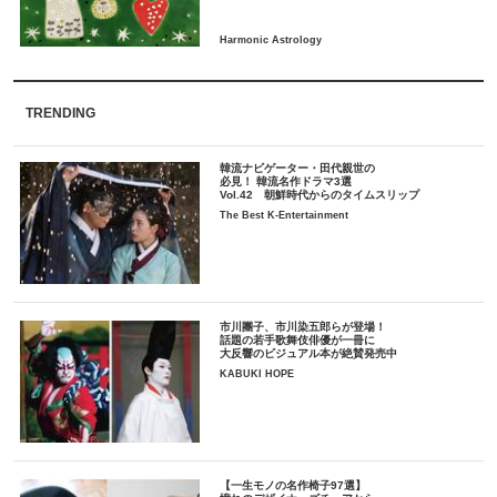
TRENDING
韓流ナビゲーター・田代親世の
必見！ 韓流名作ドラマ3選
Vol.42 朝鮮時代からのタイムスリップ
The Best K-Entertainment
市川團子、市川染五郎らが登場！
話題の若手歌舞伎俳優が一冊に
大反響のビジュアル本が絶賛発売中
KABUKI HOPE
【一生モノの名作椅子97選】