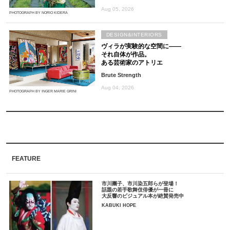
Aug 05, 2026
PHOTOGRAPH BY NORIO KIDERA
DESIGN&INTERIORS
ヴィラが実験的な空間に――
それ自体が作品。
ある芸術家のアトリエ
Brute Strength
Aug 04, 2026
PHOTOGRAPH BY INGER MARIE GRINI
FEATURE
市川團子、市川染五郎らが登場！
話題の若手歌舞伎俳優が一冊に
大反響のビジュアル本が絶賛発売中
KABUKI HOPE