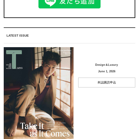
LATEST ISSUE
Design＆Luxury
June 1, 2026
本誌購読申込