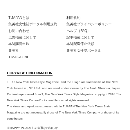
T JAPANとは
利用規約
集英社女性誌ポータル利用規約
集英社プライバシーポリシー
お問い合わせ
ヘルプ（FAQ）
広告掲載に関して
記事掲載に関して
本誌購読申込
本誌配送停止依頼
集英社
集英社女性誌ポータル
T MAGAZINE
COPYRIGHT INFORMATION
T, The New York Times Style Magazine, and the T logo are trademarks of The New
York Times Co., NY, USA, and are used under license by The Asahi Shimbun, Japan.
Content reproduced from T, The New York Times Style Magazine, copyright 2016 The
New York Times Co. and/or its contributors, all rights reserved.
The views and opinions expressed within T JAPAN The New York Times Style
Magazine are not necessarily those of The New York Times Company or those of its
contributors.
※HAPPY PLUSからの大事なお知らせ