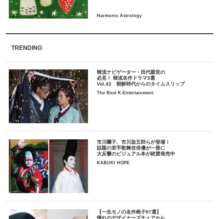
TRENDING
韓流ナビゲーター・田代親世の
必見！ 韓流名作ドラマ3選
Vol.42 朝鮮時代からのタイムスリップ
The Best K-Entertainment
市川團子、市川染五郎らが登場！
話題の若手歌舞伎俳優が一冊に
大反響のビジュアル本が絶賛発売中
KABUKI HOPE
【一生モノの名作椅子97選】
憧れのデザイナーズチェアから