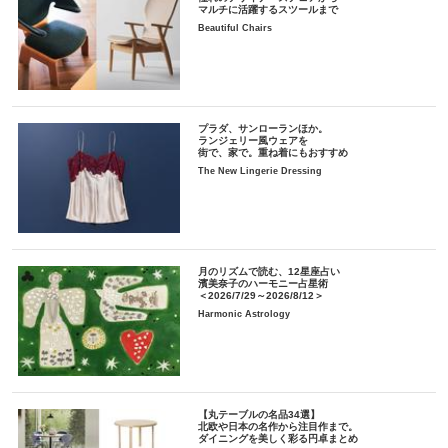
マルチに活躍するスツールまで
Beautiful Chairs
プラダ、サンローランほか。
ランジェリー風ウェアを
街で、家で。重ね着にもおすすめ
The New Lingerie Dressing
月のリズムで読む、12星座占い
濱美奈子のハーモニー占星術
＜2026/7/29～2026/8/12＞
Harmonic Astrology
【丸テーブルの名品34選】
北欧や日本の名作から注目作まで。
ダイニングを美しく彩る円卓まとめ