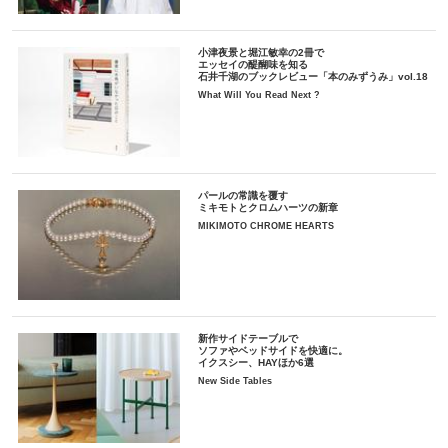
小津夜景と堀江敏幸の2冊で
エッセイの醍醐味を知る
石井千湖のブックレビュー「本のみずうみ」vol.18
What Will You Read Next ?
パールの常識を覆す
ミキモトとクロムハーツの新章
MIKIMOTO CHROME HEARTS
新作サイドテーブルで
ソファやベッドサイドを快適に。
イクスシー、HAYほか6選
New Side Tables