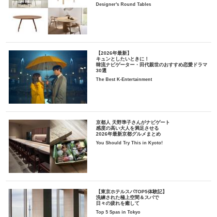
Designer's Round Tables
【2026年最新】
キュンとしたいときに！
韓流ナビゲーター・田代親世のおすすめ恋愛ドラマ
30選
The Best K-Entertainment
京都人 天野準子さんがナビゲート
感度の高い大人を満足させる
2026年最新京都グルメまとめ
You Should Try This in Kyoto!
【東京ホテルスパTOP5体験記】
洗練された極上空間＆スパで
日々の疲れを癒して
Top 5 Spas in Tokyo