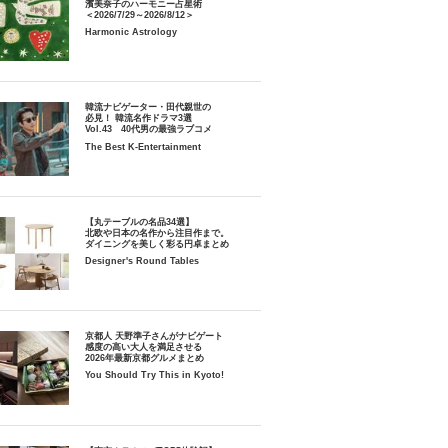
濱美奈子のハーモニー占星術
＜2026/7/29～2026/8/12＞
Harmonic Astrology
韓流ナビゲーター・田代親世の
必見！ 韓流名作ドラマ3選
Vol.43 40代男の最強ラブコメ
The Best K-Entertainment
【丸テーブルの名品34選】
北欧や日本の名作から注目作まで。
ダイニングを美しく彩る円卓まとめ
Designer's Round Tables
京都人 天野準子さんがナビゲート
感度の高い大人を満足させる
2026年最新京都グルメまとめ
You Should Try This in Kyoto!