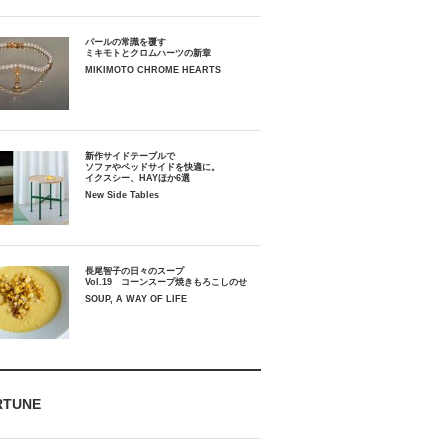
パールの常識を覆す
ミキモトとクロムハーツの新章
MIKIMOTO CHROME HEARTS
新作サイドテーブルで
ソファやベッドサイドを快適に。
イクスシー、HAYほか6選
New Side Tables
長尾智子の日々のスープ
Vol.19 コーンスープ焼きもろこしのせ
SOUP, A WAY OF LIFE
RTUNE