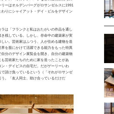
リーはオルデンバーグがロサンゼルスに1991
まわりにシャイアット・デイ・ビルをデザイン
セラは「フランクと私はおたがいの作品を通し
書き残している。しかし、存命中の建築家が実
珍しい。芸術家はふつう、人が住める建物を造
世界を股にかけて活躍できる能力をもった特異
で自分のデザイン展覧会を開き、自分の建築物
にも芸術家たちのために家を造ったことがあ
ロン・デイビスの自宅だ。だがゲーリーいわ
名で請け負っているという（「それがロサンゼ
言う。「友人同士、助け合っているだけだ