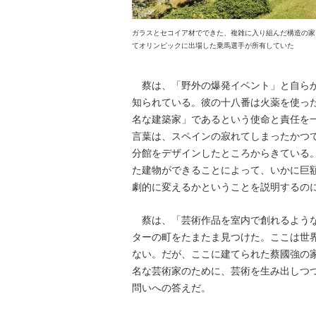
ガラスとセコイア材でできた、複雑に入り組んだ構造の家
てオリンピックに出場した乗馬選手が所有していた
蔡は、「野外の爆発イベント」と自らが
知られている。彼の十八番は火薬を使っ
名な建築家」であるという使命と責任を
言葉は、スペインの寂れてしまったかつ
分館をデザインしたところからきている
た建物ができることによって、いかに巨
劇的に変えるかということを説明するの
蔡は、「芸術作品を室内で創れるような
ターの町をたまたま見つけた。ここは世
ない。だが、ここに建てられた蔡國強の
名な芸術家のために、芸術を生み出しつ
問いへの答えだ。