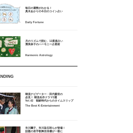
毎日の運勢がわかる！
月のリズムで読む、12星座占い
ENDING
韓流ナビゲーター・田代親世の
必見！ 韓流名作ドラマ3選
Vol.42 朝鮮時代からのタイムスリップ
The Best K-Entertainment
市川團子、市川染五郎らが登場！
話題の若手歌舞伎俳優が一冊に