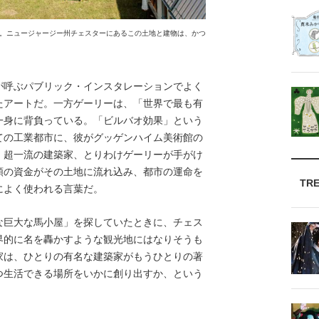
。ニュージャージー州チェスターにあるこの土地と建物は、かつ
呼ぶパブリック・インスタレーションでよく
たアートだ。一方ゲーリーは、「世界で最も有
一身に背負っている。「ビルバオ効果」という
ての工業都市に、彼がグッゲンハイム美術館の
。超一流の建築家、とりわけゲーリーが手がけ
額の資金がその土地に流れ込み、都市の運命を
TR
によく使われる言葉だ。
巨大な馬小屋」を探していたときに、チェス
界的に名を轟かすような観光地にはなりそうも
家は、ひとりの有名な建築家がもうひとりの著
つ生活できる場所をいかに創り出すか、という