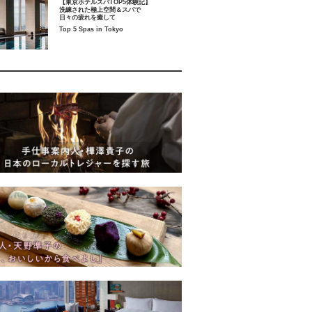
【東京ホテルスパTOP5体験記】
洗練された極上空間＆スパで
日々の疲れを癒して
Top 5 Spas in Tokyo