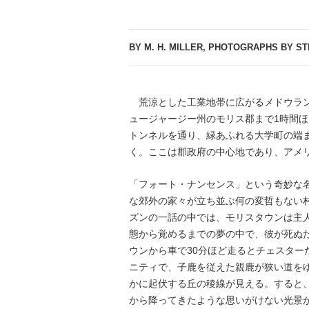
BY M. H. MILLER, PHOTOGRAPHS BY S
荒涼とした工業地帯に広がるメドウラン
ュージャージー州のモリス郡まで1時間
トンネルを通り、緑あふれる大学町の端
く。ここは郡政府の中心地であり、アメ
「フォート・ナンセンス」という奇妙な
な郊外の家々が立ち並ぶ何の変哲もない
ズンの一話の中では、モリスタウンは主
態から覚めるまでの夢の中で、彼が死ぬ
ウンから車で30分ほど走るとチェスター
ニティで、子鹿を従えた親鹿が狭い道を
かに起伏する丘の稜線が見える。すると
から降ってきたような思いがけない光景