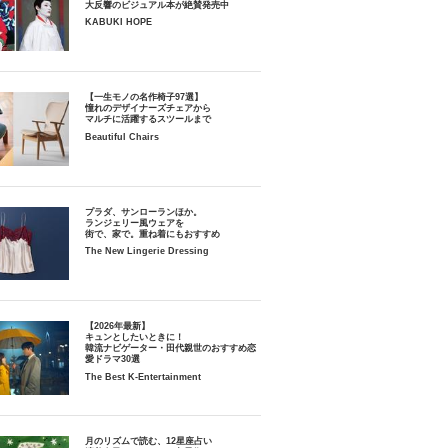
大反響のビジュアル本が絶賛発売中
KABUKI HOPE
【一生モノの名作椅子97選】
憧れのデザイナーズチェアから
マルチに活躍するスツールまで
Beautiful Chairs
プラダ、サンローランほか。
ランジェリー風ウェアを
街で、家で。重ね着にもおすすめ
The New Lingerie Dressing
【2026年最新】
キュンとしたいときに！
韓流ナビゲーター・田代親世のおすすめ恋
愛ドラマ30選
The Best K-Entertainment
月のリズムで読む、12星座占い