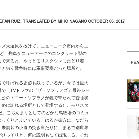
TEFAN RUIZ, TRANSLATED BY MIHO NAGANO
OCTOBER 06, 2017
ズ大湿原を抜けて、ニューヨーク市内からニ
ほど。列車がニューアークのコンクリート製の
まで来ると、やっとモリスタウンにたどり着
FE
リカ独立戦争時には軍事要塞だった場所だ。
名で呼ばれる史跡も残っているが、今では巨大
村で（TVドラマの『ザ・ソプラノズ』最終シー
人公のトニー・ソプラノが銃で撃たれて昏睡状
ために訪れる場所として登場する）、モリスタ
だ。こぢんまりとしてのどかな馬牧場のコミュ
ゆっくりと歩いている。はるか彼方に、なだら
、未舗装の小道の突き当たりに、まるで別世界
がひっそりと、何の説明もなく出現する。それ