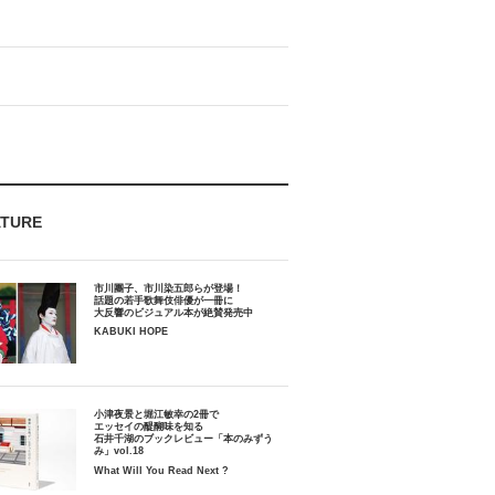
ATURE
市川團子、市川染五郎らが登場！
話題の若手歌舞伎俳優が一冊に
大反響のビジュアル本が絶賛発売中
KABUKI HOPE
小津夜景と堀江敏幸の2冊で
エッセイの醍醐味を知る
石井千湖のブックレビュー「本のみずう
み」vol.18
What Will You Read Next ?