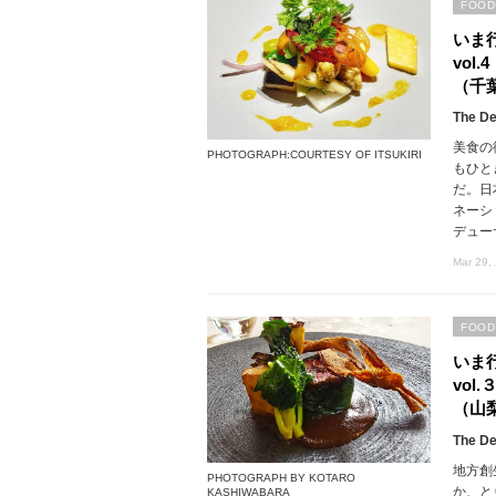
FOOD
いま
vol
（千
The De
美食の
PHOTOGRAPH:COURTESY OF ITSUKIRI
もひと
だ。日
ネーシ
デュー
Mar 29,
FOOD
いま
vol
（山
The De
地方創
PHOTOGRAPH BY KOTARO
か、と
KASHIWABARA