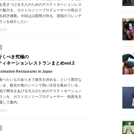
を惹きつける大人のためのデスティネーションレス
の魅力を、ガストロノミープロデューサーの視点で
る好評連載。今回は山梨県が誇る、屈指のフレンチ
ランを紹介したい
 2026
行くべき究極の
ティネーションレストランまとめvol.2
stination Restaurants in Japan
食べたいものありきで旅先を決める」という贅沢な
いま、観光や食のシーンで熱い注目を集めている。
地で脚光をあびる大人のためのデスティネーション
ランを、ガストロノミープロデューサー・柏原光太
選して案内。
 2025