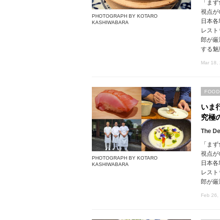
「まず
視点が
PHOTOGRAPH BY KOTARO
日本各
KASHIWABARA
レスト
郎が厳
する魅
Mar 18,
FOOD
いま
究極
The De
「まず
視点が
PHOTOGRAPH BY KOTARO
日本各
KASHIWABARA
レスト
郎が厳
Feb 26,