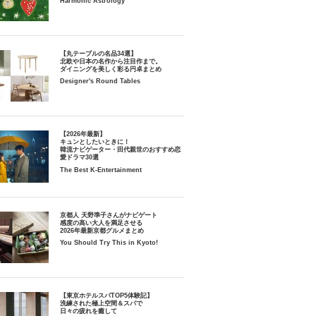
Harmonic Astrology
【丸テーブルの名品34選】
北欧や日本の名作から注目作まで。
ダイニングを美しく彩る円卓まとめ
Designer's Round Tables
【2026年最新】
キュンとしたいときに！
韓流ナビゲーター・田代親世のおすすめ恋
愛ドラマ30選
The Best K-Entertainment
京都人 天野準子さんがナビゲート
感度の高い大人を満足させる
2026年最新京都グルメまとめ
You Should Try This in Kyoto!
【東京ホテルスパTOP5体験記】
洗練された極上空間＆スパで
日々の疲れを癒して