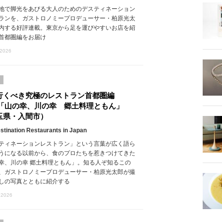
地で脚光をあびる大人のためのデスティネーション
ランを、ガストロノミープロデューサー・柏原光太
内する好評連載。東京から足を運びやすいお店を紹
首都圏編をお届け
 2026
行くべき究極のレストラン首都圏編
l.5「山の幸、川の幸 郷土料理ともん」
玉県・入間市）
stination Restaurants in Japan
ティネーションレストラン」という言葉が広く語ら
うになる以前から、食のプロたちを惹きつけてきた
幸、川の幸 郷土料理ともん」。知る人ぞ知るこの
、ガストロノミープロデューサー・柏原光太郎が撮
しの写真とともに紹介する
 2026