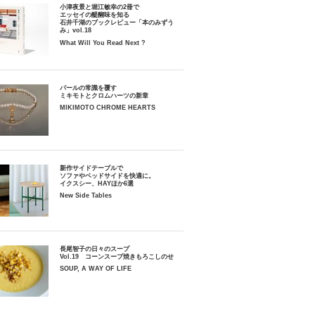
小津夜景と堀江敏幸の2冊で
エッセイの醍醐味を知る
石井千湖のブックレビュー「本のみずう
み」vol.18
What Will You Read Next ?
パールの常識を覆す
ミキモトとクロムハーツの新章
MIKIMOTO CHROME HEARTS
新作サイドテーブルで
ソファやベッドサイドを快適に。
イクスシー、HAYほか6選
New Side Tables
長尾智子の日々のスープ
Vol.19 コーンスープ焼きもろこしのせ
SOUP, A WAY OF LIFE