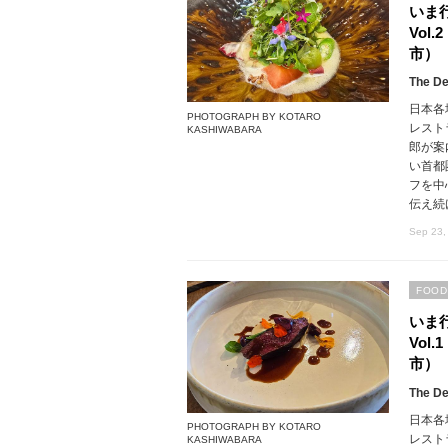
いま
Vol
市）
The De
日本各
PHOTOGRAPH BY KOTARO
レスト
KASHIWABARA
郎が案
い首都
フを中
伝え続
Sep 23,
FOOD
いま
Vol
市）
The De
日本各
PHOTOGRAPH BY KOTARO
レスト
KASHIWABARA