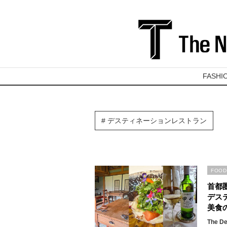
FASHI
デスティネーションレストラン
FOOD
首都
デス
美食
The De