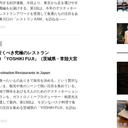
内する好評連載。今回より、東京から足を運びやす
圏編をお届けする。第1回は、今年のデスティネー
レストランアワードを受賞して食通たちの注目をあ
東川口の「レストラン KAM」を訪ねる――
2025
行くべき究極のレストラン
.13 「YOSHIKI FUJI」（茨城県・常陸大宮
stination Restaurants in Japan
食べたいものありきで旅先を決める」という贅沢な
いま、観光や食のシーンで熱い注目を集めている。
地で脚光をあびる大人のためのデスティネーション
ランを、ガストロノミープロデューサー・柏原光太
選して案内。第13回は、モダンなバスク料理で食
の注目を集める茨城県の「YOSHIKI FUJI」を訪ね
 2025