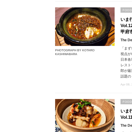
FOOD
いま
Vol
甲府
The De
「まず
PHOTOGRAPH BY KOTARO
視点が
KASHIWABARA
日本各
レスト
郎が厳
話題の
Apr 08,
FOOD
いま
Vol
The De