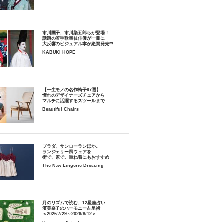
市川團子、市川染五郎らが登場！
話題の若手歌舞伎俳優が一冊に
大反響のビジュアル本が絶賛発売中
KABUKI HOPE
【一生モノの名作椅子97選】
憧れのデザイナーズチェアから
マルチに活躍するスツールまで
Beautiful Chairs
プラダ、サンローランほか。
ランジェリー風ウェアを
街で、家で。重ね着にもおすすめ
The New Lingerie Dressing
月のリズムで読む、12星座占い
濱美奈子のハーモニー占星術
＜2026/7/29～2026/8/12＞