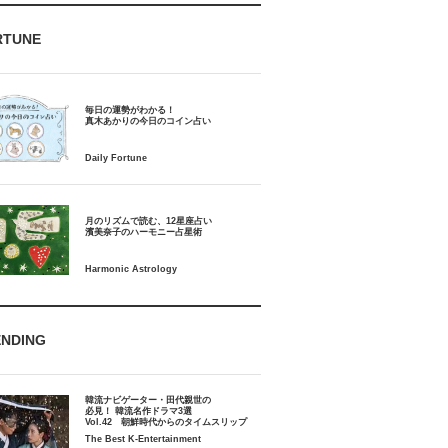
RTUNE
毎日の運勢がわかる！
月のリズムで読む、12星座占い
ENDING
韓流ナビゲーター・田代親世の
必見！ 韓流名作ドラマ3選
Vol.42 朝鮮時代からのタイムスリップ
The Best K-Entertainment