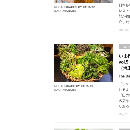
日本各
PHOTOGRAPHS BY KOTARO
レスト
KASHIWABARA
郎が案
介した
Jun 06,
FOOD
いま
vo
（埼
The De
「デス
PHOTOGRAPH BY KOTARO
れるよ
KASHIWABARA
「山の
名店を
りおろ
May 23,