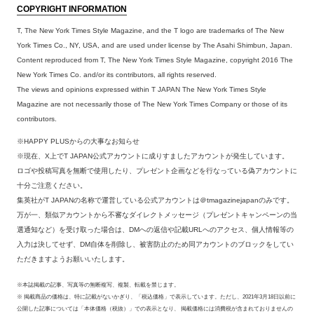
COPYRIGHT INFORMATION
T, The New York Times Style Magazine, and the T logo are trademarks of The New
York Times Co., NY, USA, and are used under license by The Asahi Shimbun, Japan.
Content reproduced from T, The New York Times Style Magazine, copyright 2016 The
New York Times Co. and/or its contributors, all rights reserved.
The views and opinions expressed within T JAPAN The New York Times Style
Magazine are not necessarily those of The New York Times Company or those of its
contributors.
※HAPPY PLUSからの大事なお知らせ
※現在、X上でT JAPAN公式アカウントに成りすましたアカウントが発生しています。
ロゴや投稿写真を無断で使用したり、プレゼント企画などを行なっている偽アカウントに
十分ご注意ください。
集英社がT JAPANの名称で運営している公式アカウントは＠tmagazinejapanのみです。
万が一、類似アカウントから不審なダイレクトメッセージ（プレゼントキャンペーンの当
選通知など）を受け取った場合は、DMへの返信や記載URLへのアクセス、個人情報等の
入力は決してせず、DM自体を削除し、被害防止のため同アカウントのブロックをしてい
ただきますようお願いいたします。
※本誌掲載の記事、写真等の無断複写、複製、転載を禁じます。
※ 掲載商品の価格は、特に記載がないかぎり、「税込価格」で表示しています。ただし、2021年3月18日以前に
公開した記事については「本体価格（税抜）」での表示となり、 掲載価格には消費税が含まれておりませんの