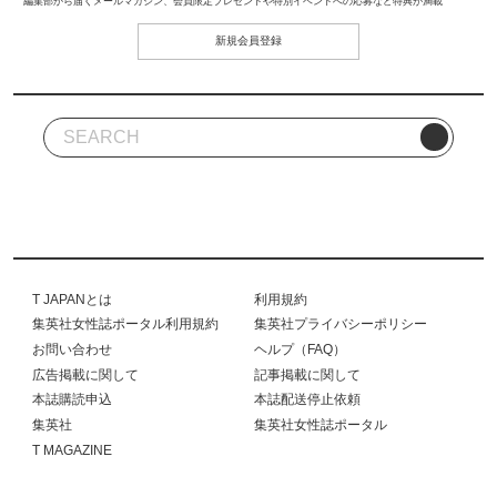
編集部から届くメールマガジン、会員限定プレゼントや特別イベントへの応募など特典が満載
新規会員登録
T JAPANとは
利用規約
集英社女性誌ポータル利用規約
集英社プライバシーポリシー
お問い合わせ
ヘルプ（FAQ）
広告掲載に関して
記事掲載に関して
本誌購読申込
本誌配送停止依頼
集英社
集英社女性誌ポータル
T MAGAZINE