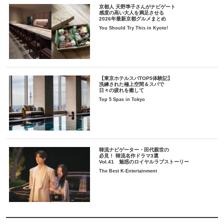
京都人 天野準子さんがナビゲート
感度の高い大人を満足させる
2026年最新京都グルメまとめ
You Should Try This in Kyoto!
【東京ホテルスパTOP5体験記】
洗練された極上空間＆スパで
日々の疲れを癒して
Top 5 Spas in Tokyo
韓流ナビゲーター・田代親世の
必見！ 韓流名作ドラマ3選
Vol.41 魅惑のロイヤルラブストーリー
The Best K-Entertainment