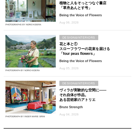
植物と人をそっとつなぐ書店
「草舟あんとす号」
Being the Voice of Flowers
Aug 06, 2026
PHOTOGRAPHS BY NORIO KIDERA
DESIGN&INTERIORS
花と本と①
スローフラワーの花束を届ける
「four peas flowers」
Being the Voice of Flowers
Aug 05, 2026
PHOTOGRAPH BY NORIO KIDERA
DESIGN&INTERIORS
ヴィラが実験的な空間に――
それ自体が作品。
ある芸術家のアトリエ
Brute Strength
Aug 04, 2026
PHOTOGRAPH BY INGER MARIE GRINI