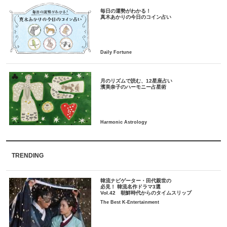
毎日の運勢がわかる！
月のリズムで読む、12星座占い
TRENDING
韓流ナビゲーター・田代親世の
必見！ 韓流名作ドラマ3選
Vol.42 朝鮮時代からのタイムスリップ
The Best K-Entertainment