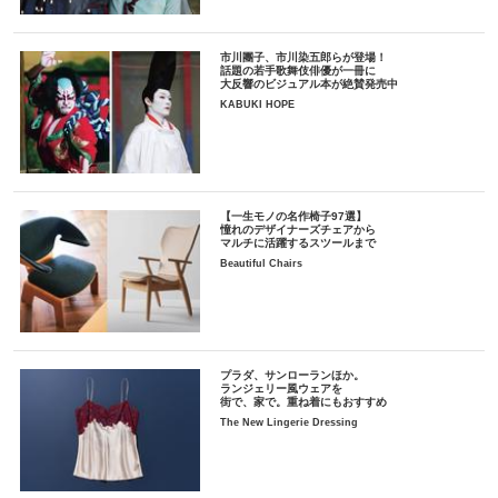
市川團子、市川染五郎らが登場！
話題の若手歌舞伎俳優が一冊に
大反響のビジュアル本が絶賛発売中
KABUKI HOPE
【一生モノの名作椅子97選】
憧れのデザイナーズチェアから
マルチに活躍するスツールまで
Beautiful Chairs
プラダ、サンローランほか。
ランジェリー風ウェアを
街で、家で。重ね着にもおすすめ
The New Lingerie Dressing