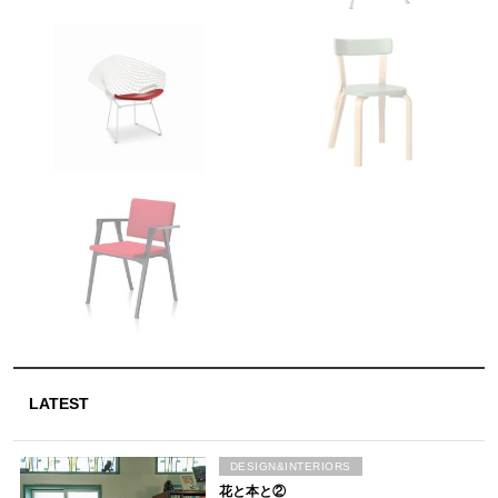
LATEST
DESIGN&INTERIORS
花と本と②