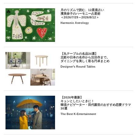
月のリズムで読む、12星座占い
濱美奈子のハーモニー占星術
＜2026/7/29～2026/8/12＞
Harmonic Astrology
【丸テーブルの名品34選】
北欧や日本の名作から注目作まで。
ダイニングを美しく彩る円卓まとめ
Designer's Round Tables
【2026年最新】
キュンとしたいときに！
韓流ナビゲーター・田代親世のおすすめ恋愛ドラマ
30選
The Best K-Entertainment