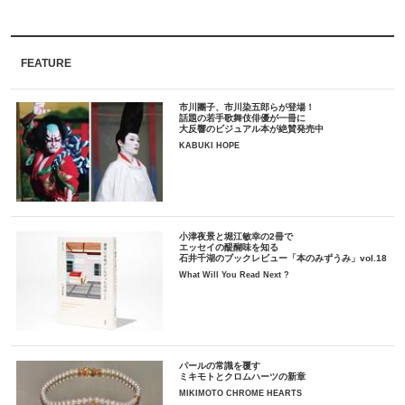
FEATURE
市川團子、市川染五郎らが登場！
話題の若手歌舞伎俳優が一冊に
大反響のビジュアル本が絶賛発売中
KABUKI HOPE
小津夜景と堀江敏幸の2冊で
エッセイの醍醐味を知る
石井千湖のブックレビュー「本のみずうみ」vol.18
What Will You Read Next ?
パールの常識を覆す
ミキモトとクロムハーツの新章
MIKIMOTO CHROME HEARTS