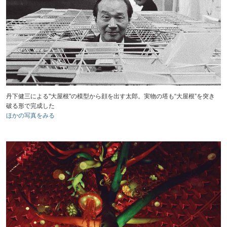
丹下健三による"大屋根"の模型から顔を出す太郎。実物の塔も“大屋根”を突き
破る形で完成した
ほかの写真をみる