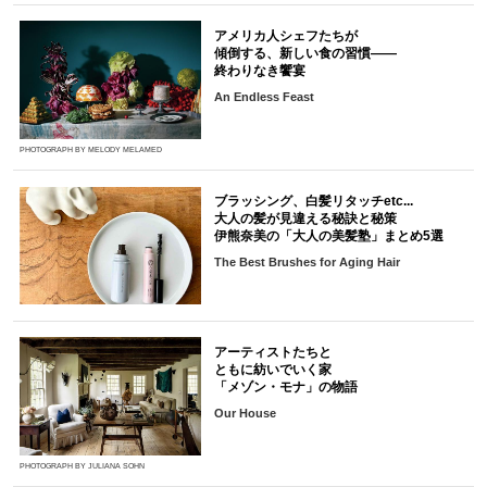
アメリカ人シェフたちが
傾倒する、新しい食の習慣――
終わりなき饗宴
An Endless Feast
PHOTOGRAPH BY MELODY MELAMED
ブラッシング、白髪リタッチetc...
大人の髪が見違える秘訣と秘策
伊熊奈美の「大人の美髪塾」まとめ5選
The Best Brushes for Aging Hair
アーティストたちと
ともに紡いでいく家
「メゾン・モナ」の物語
Our House
PHOTOGRAPH BY JULIANA SOHN