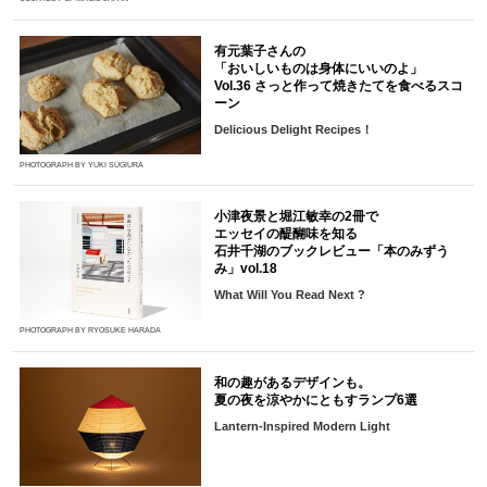
有元葉子さんの
「おいしいものは身体にいいのよ」
Vol.36 さっと作って焼きたてを食べるスコ
ーン
Delicious Delight Recipes！
PHOTOGRAPH BY YUKI SUGIURA
小津夜景と堀江敏幸の2冊で
エッセイの醍醐味を知る
石井千湖のブックレビュー「本のみずう
み」vol.18
What Will You Read Next ?
PHOTOGRAPH BY RYOSUKE HARADA
和の趣があるデザインも。
夏の夜を涼やかにともすランプ6選
Lantern-Inspired Modern Light