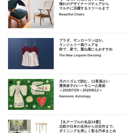
憧れのデザイナーズチェアから
マルチに活躍するスツールまで
Beautiful Chairs
プラダ、サンローランほか。
ランジェリー風ウェアを
街で、家で。重ね着にもおすすめ
The New Lingerie Dressing
月のリズムで読む、12星座占い
濱美奈子のハーモニー占星術
＜2026/7/29～2026/8/12＞
Harmonic Astrology
【丸テーブルの名品34選】
北欧や日本の名作から注目作まで。
ダイニングを美しく彩る円卓まとめ