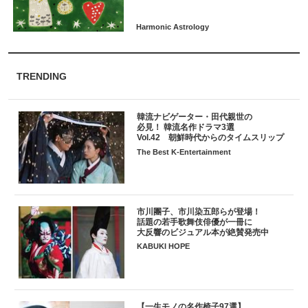
TRENDING
韓流ナビゲーター・田代親世の
必見！ 韓流名作ドラマ3選
Vol.42 朝鮮時代からのタイムスリップ
The Best K-Entertainment
市川團子、市川染五郎らが登場！
話題の若手歌舞伎俳優が一冊に
大反響のビジュアル本が絶賛発売中
KABUKI HOPE
【一生モノの名作椅子97選】