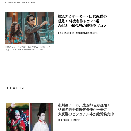
COURTESY OF TIME & STYLE
韓流ナビゲーター・田代親世の
必見！ 韓流名作ドラマ3選
Vol.43 40代男の最強ラブコメ
The Best K-Entertainment
主演のソン・スンホン（右）とオム・ジョンファ
（左） ©2025 KT StudioGenie Co., Ltd
FEATURE
市川團子、市川染五郎らが登場！
話題の若手歌舞伎俳優が一冊に
大反響のビジュアル本が絶賛発売中
KABUKI HOPE