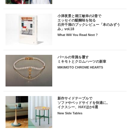
小津夜景と堀江敏幸の2冊で
エッセイの醍醐味を知る
石井千湖のブックレビュー「本のみずう
み」vol.18
What Will You Read Next ?
パールの常識を覆す
ミキモトとクロムハーツの新章
MIKIMOTO CHROME HEARTS
新作サイドテーブルで
ソファやベッドサイドを快適に。
イクスシー、HAYほか6選
New Side Tables