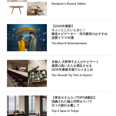
Designer's Round Tables
【2026年最新】
キュンとしたいときに！
韓流ナビゲーター・田代親世のおすすめ
恋愛ドラマ30選
The Best K-Entertainment
京都人 天野準子さんがナビゲート
感度の高い大人を満足させる
2026年最新京都グルメまとめ
You Should Try This in Kyoto!
【東京ホテルスパTOP5体験記】
洗練された極上空間＆スパで
日々の疲れを癒して
Top 5 Spas in Tokyo