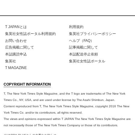
T JAPANとは
利用規約
集英社女性誌ポータル利用規約
集英社プライバシーポリシー
お問い合わせ
ヘルプ（FAQ）
広告掲載に関して
記事掲載に関して
本誌購読申込
本誌配送停止依頼
集英社
集英社女性誌ポータル
T MAGAZINE
COPYRIGHT INFORMATION
T, The New York Times Style Magazine, and the T logo are trademarks of The New York
Times Co., NY, USA, and are used under license by The Asahi Shimbun, Japan.
Content reproduced from T, The New York Times Style Magazine, copyright 2016 The New
York Times Co. and/or its contributors, all rights reserved.
The views and opinions expressed within T JAPAN The New York Times Style Magazine are
not necessarily those of The New York Times Company or those of its contributors.