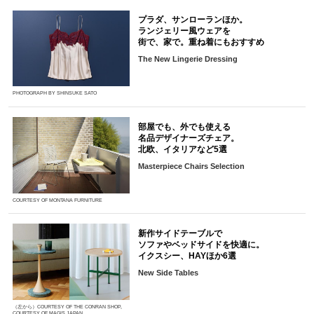
プラダ、サンローランほか。
ランジェリー風ウェアを
街で、家で。重ね着にもおすすめ
The New Lingerie Dressing
PHOTOGRAPH BY SHINSUKE SATO
部屋でも、外でも使える
名品デザイナーズチェア。
北欧、イタリアなど5選
Masterpiece Chairs Selection
COURTESY OF MONTANA FURNITURE
新作サイドテーブルで
ソファやベッドサイドを快適に。
イクスシー、HAYほか6選
New Side Tables
（左から）COURTESY OF THE CONRAN SHOP,
COURTESY OF MAGIS JAPAN