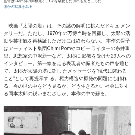
監督はCM出身の関根光才。CGを駆使した演出も見どころだ
ほかの写真をみる
映画『太陽の塔』は、その謎の解明に挑んだドキュ メン
タリーだ。ただし、1970年の万博当時を回顧し、太郎の活
動や芸術観を再検証しただけには終わらない。 本作の骨子
はアーティスト集団Chim↑Pomやコピー ライターの糸井重
里、思想家の中沢新一など、太郎に 影響を受けた29人への
インタビュー。第一線を走る表現者や識者たちの声を通じ
て、太郎が太陽の塔に託し たメッセージを“現代に関わる
こと”として再提示す る。権力構造や原発の問題にも触れ
る。今の世の中をどう見るか、どう生きるか。社会に対す
る岡本太郎の鋭いまなざしが、本作の中で蘇る。