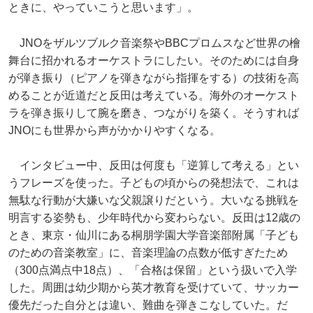
ときに、やっていこうと思います」。
JNOをザルツブルク音楽祭やBBCプロムスなど世界の檜
舞台に招かれるオーケストラにしたい。そのためには自身
が弾き振り（ピアノを弾きながら指揮をする）の技術を高
めることが近道だと反田は考えている。海外のオーケスト
ラを弾き振りして腕を磨き、つながりを築く。そうすれば
JNOにも世界から声がかかりやすくなる。
インタビュー中、反田は何度も「逆算して考える」とい
うフレーズを使った。子どもの頃からの発想法で、これは
無駄な行動が大嫌いな父親譲りだという。大いなる挑戦を
明言する姿勢も、少年時代から変わらない。反田は12歳の
とき、東京・仙川にある桐朋学園大学音楽部附属「子ども
のための音楽教室」に、音楽理論の点数が低すぎたため
（300点満点中18点）、「合格は保留」という扱いで入学
した。周囲は幼少期から英才教育を受けていて、サッカー
優先だった自分とは違い、難曲を弾きこなしていた。だ