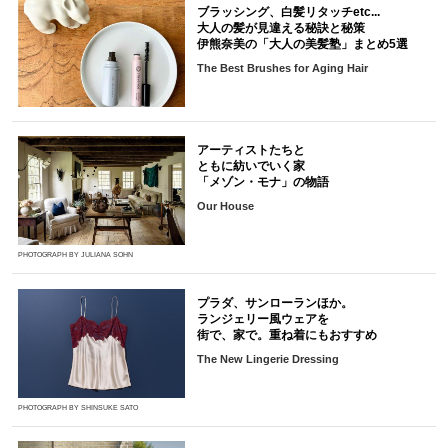
ブラッシング、白髪リタッチetc...
大人の髪が見違える秘訣と秘策
伊熊奈美の「大人の美髪塾」まとめ5選
The Best Brushes for Aging Hair
アーティストたちと
ともに紡いでいく家
「メゾン・モナ」の物語
Our House
PHOTOGRAPH BY JULIANA SOHN
プラダ、サンローランほか。
ランジェリー風ウェアを
街で、家で。重ね着にもおすすめ
The New Lingerie Dressing
PHOTOGRAPH BY SHINSUKE SATO