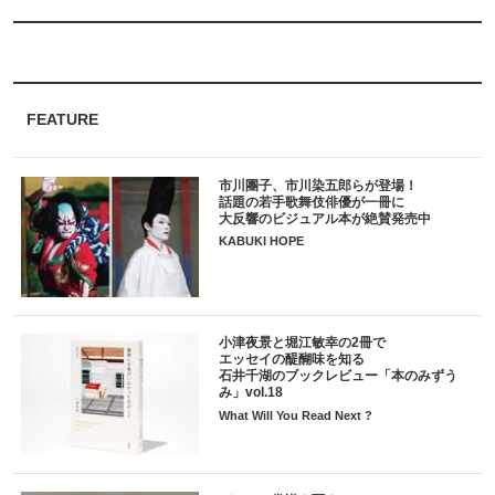
FEATURE
市川團子、市川染五郎らが登場！
話題の若手歌舞伎俳優が一冊に
大反響のビジュアル本が絶賛発売中
KABUKI HOPE
小津夜景と堀江敏幸の2冊で
エッセイの醍醐味を知る
石井千湖のブックレビュー「本のみずう
み」vol.18
What Will You Read Next ?