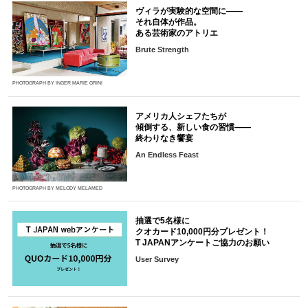
ヴィラが実験的な空間に――
それ自体が作品。
ある芸術家のアトリエ
Brute Strength
PHOTOGRAPH BY INGER MARIE GRINI
アメリカ人シェフたちが
傾倒する、新しい食の習慣――
終わりなき饗宴
An Endless Feast
PHOTOGRAPH BY MELODY MELAMED
抽選で5名様に
クオカード10,000円分プレゼント！
T JAPANアンケートご協力のお願い
User Survey