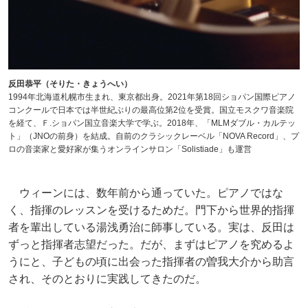
反田恭平（そりた・きょうへい）
1994年北海道札幌市生まれ、東京都出身。2021年第18回ショパン国際ピアノ
コンクールで日本では半世紀ぶりの最高位第2位を受賞。国立モスクワ音楽院
を経て、Ｆ.ショパン国立音楽大学で学ぶ。2018年、「MLMダブル・カルテッ
ト」（JNOの前身）を結成。自前のクラシックレーベル「NOVA Record」、プ
ロの音楽家と愛好家が集うオンラインサロン「Solistiade」も運営
ウィーンには、数年前から通っていた。ピアノではな
く、指揮のレッスンを受けるためだ。門下から世界的指揮
者を輩出している湯浅勇治に師事している。実は、反田は
ずっと指揮者志望だった。だが、まずはピアノを究めるよ
うにと、子どもの頃に出会った指揮者の曽我大介から助言
され、そのとおりに実践してきたのだ。