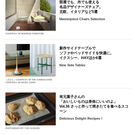
部屋でも、外でも使える
名品デザイナーズチェア。
北欧、イタリアなど5選
Masterpiece Chairs Selection
COURTESY OF MONTANA FURNITURE
新作サイドテーブルで
ソファやベッドサイドを快適に。
イクスシー、HAYほか6選
New Side Tables
（左から）COURTESY OF THE CONRAN SHOP,
COURTESY OF MAGIS JAPAN
有元葉子さんの
「おいしいものは身体にいいのよ」
Vol.36 さっと作って焼きたてを食べるスコ
ーン
Delicious Delight Recipes！
PHOTOGRAPH BY YUKI SUGIURA