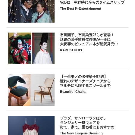
Vol.42 朝鮮時代からのタイムスリップ
The Best K-Entertainment
市川團子、市川染五郎らが登場！
話題の若手歌舞伎俳優が一冊に
大反響のビジュアル本が絶賛発売中
KABUKI HOPE
【一生モノの名作椅子97選】
憧れのデザイナーズチェアから
マルチに活躍するスツールまで
Beautiful Chairs
プラダ、サンローランほか。
ランジェリー風ウェアを
街で、家で。重ね着にもおすすめ
The New Lingerie Dressing