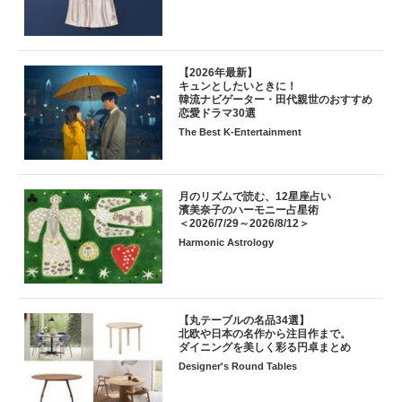
【2026年最新】
キュンとしたいときに！
韓流ナビゲーター・田代親世のおすすめ
恋愛ドラマ30選
The Best K-Entertainment
月のリズムで読む、12星座占い
濱美奈子のハーモニー占星術
＜2026/7/29～2026/8/12＞
Harmonic Astrology
【丸テーブルの名品34選】
北欧や日本の名作から注目作まで。
ダイニングを美しく彩る円卓まとめ
Designer's Round Tables