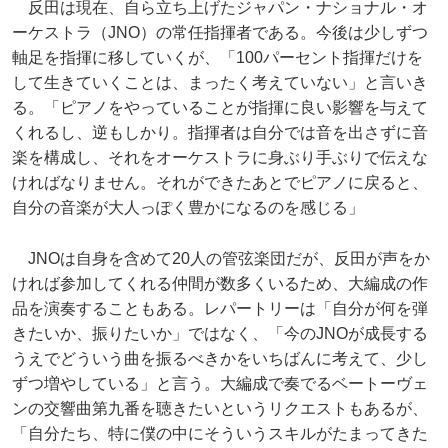
反田は現在、自ら立ち上げたジャパン・ナショナル・オ
ーケストラ（JNO）の常任指揮者である。今後は少しずつ
軸足を指揮に移していくが、「100パーセント指揮だけを
して生きていくことは、まったく考えていない」と言いき
る。「ピアノをやっていることが指揮に良い影響を与えて
くれるし、逆もしかり。指揮者は自分では音を出さずに音
楽を構成し、それをオーケストラに身ぶり手ぶりで伝えな
ければなりません。それができたあとでピアノに戻ると、
自分の音楽が大人っぽく豊かになるのを感じる」
JNOは自身を含めて20人の管弦楽団だが、反田が声をか
ければ参加してくれる仲間が数多くいるため、大編成の作
品を演奏することもある。レパートリーは「自分が何を弾
きたいか、振りたいか」ではなく、「今のJNOが成長する
うえでどういう曲を振るべきかをいちばんに考えて、少し
ずつ増やしている」と言う。大編成で奏でるベートーヴェ
ンの交響曲第九番を聴きたいというリクエストもあるが、
「自分たち、特に僕の中にそういうスキルがたまってきた