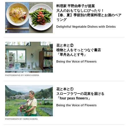
料理家 平野由希子が提案
大人のおもてなしにぴったり！
【春、夏】季節別の野菜料理とお酒のペア
リング
Delightful Vegetable Dishes with Drinks
花と本と②
植物と人をそっとつなぐ書店
「草舟あんとす号」
Being the Voice of Flowers
PHOTOGRAPHS BY NORIO KIDERA
花と本と①
スローフラワーの花束を届ける
「four peas flowers」
Being the Voice of Flowers
PHOTOGRAPH BY NORIO KIDERA