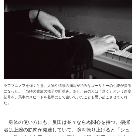
ラフマニノフを弾くとき、人物や情景の描写が巧みなゴーリキーの小説が参考
になった。「当時の貴族の様子や町並み。あと、昔の人は『速く』という速度
記号を、馬車のスピードを基準にして書いていたことも思い起こさせてくれ
た」
身体の使い方にも、反田は並々ならぬ関心を持つ。指揮
者は上腕の筋肉が発達していて、腕を振り上げると「シュ