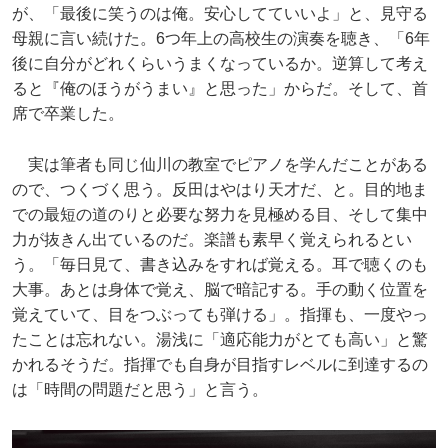
が、「最後に笑うのは俺。安心してていいよ」と、見守る
母親に言い続けた。6つ年上の高校生の演奏を聴き、「6年
後に自分がどれくらいうまくなっているか。逆算して考え
ると『俺のほうがうまい』と思った」からだ。そして、首
席で卒業した。
実は筆者も同じ仙川の教室でピアノを学んだことがある
ので、つくづく思う。反田はやはり天才だ、と。目的地ま
での最短の道のりと必要な努力を見極める目、そして集中
力が抜きん出ているのだ。楽譜も素早く覚えられるとい
う。「毎日見て、書き込みをすれば覚える。耳で聴くのも
大事。あとは身体で覚え、脳で暗記する。手の動く位置を
覚えていて、目をつぶっても弾ける」。指揮も、一度やっ
たことは忘れない。湯浅に「適応能力がとても高い」と驚
かれるそうだ。指揮でも自身が目指すレベルに到達するの
は「時間の問題だと思う」と言う。