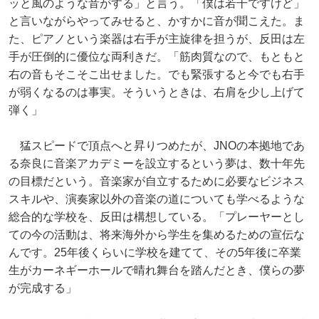
ッと風のような音がする」と言う。「僕は若干ですけど」
と言いながらやってみせると、かすかに音が聞こえた。ま
た、ピアノという楽器は右手が主旋律を担うが、反田は左
手が圧倒的に優位な両利きだ。「筋肉質なので、もともと
右の音もそこそこ出せました。でも緊張すると今でも右手
が弱くなるのは事実。そういうときは、右肩を少し上げて
弾く」
猛スピードで頂点へと昇りつめたが、JNOの本拠地であ
る奈良に音楽アカデミーを設立するという夢は、数十年先
の目標だという。音楽家が自立するために必要なビジネス
スキルや、演奏家以外の音楽の道についても学べるような
総合的な学校を、反田は構想している。「プレーヤーとし
ての今の活動は、将来海外から学生を集めるための宣伝な
んです。25年後くらいに学校を建てて、その5年後に卒業
生がカーネギーホールで晴れ舞台を踏んだとき、僕らの夢
が完成する」