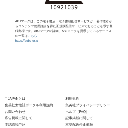
ABJマークは、この電子書店・電子書籍配信サービスが、著作権者か
らコンテンツ使用許諾を得た正規版配信サービスであることを示す登
録商標です。ABJマークの詳細、ABJマークを提示しているサービス
の一覧は
こちら
https://aebs.or.jp
T JAPANとは
利用規約
集英社女性誌ポータル利用規約
集英社プライバシーポリシー
お問い合わせ
ヘルプ（FAQ）
広告掲載に関して
記事掲載に関して
本誌購読申込
本誌配送停止依頼