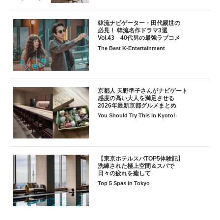
韓流ナビゲーター・田代親世の
必見！ 韓流名作ドラマ3選
Vol.43 40代男の最強ラブコメ
The Best K-Entertainment
京都人 天野準子さんがナビゲート
感度の高い大人を満足させる
2026年最新京都グルメまとめ
You Should Try This in Kyoto!
【東京ホテルスパTOP5体験記】
洗練された極上空間＆スパで
日々の疲れを癒して
Top 5 Spas in Tokyo