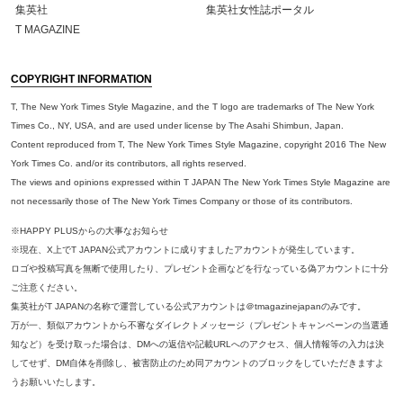
集英社
集英社女性誌ポータル
T MAGAZINE
COPYRIGHT INFORMATION
T, The New York Times Style Magazine, and the T logo are trademarks of The New York
Times Co., NY, USA, and are used under license by The Asahi Shimbun, Japan.
Content reproduced from T, The New York Times Style Magazine, copyright 2016 The New
York Times Co. and/or its contributors, all rights reserved.
The views and opinions expressed within T JAPAN The New York Times Style Magazine are
not necessarily those of The New York Times Company or those of its contributors.
※HAPPY PLUSからの大事なお知らせ
※現在、X上でT JAPAN公式アカウントに成りすましたアカウントが発生しています。
ロゴや投稿写真を無断で使用したり、プレゼント企画などを行なっている偽アカウントに十分
ご注意ください。
集英社がT JAPANの名称で運営している公式アカウントは＠tmagazinejapanのみです。
万が一、類似アカウントから不審なダイレクトメッセージ（プレゼントキャンペーンの当選通
知など）を受け取った場合は、DMへの返信や記載URLへのアクセス、個人情報等の入力は決
してせず、DM自体を削除し、被害防止のため同アカウントのブロックをしていただきますよ
うお願いいたします。