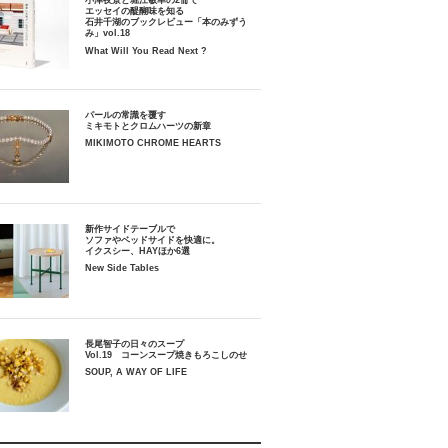
小津夜景と堀江敏幸の2冊で
エッセイの醍醐味を知る
石井千湖のブックレビュー「本のみずう
み」vol.18
What Will You Read Next ?
パールの常識を覆す
ミキモトとクロムハーツの新章
MIKIMOTO CHROME HEARTS
新作サイドテーブルで
ソファやベッドサイドを快適に。
イクスシー、HAYほか6選
New Side Tables
長尾智子の日々のスープ
Vol.19 コーンスープ焼きもろこしのせ
SOUP, A WAY OF LIFE