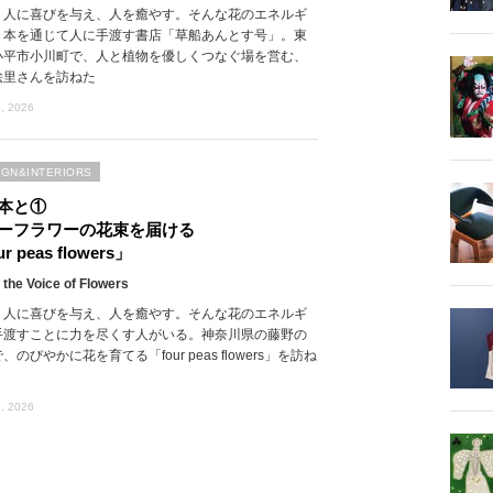
、人に喜びを与え、人を癒やす。そんな花のエネルギ
、本を通じて人に手渡す書店「草船あんとす号」。東
小平市小川町で、人と植物を優しくつなぐ場を営む、
絵里さんを訪ねた
, 2026
IGN&INTERIORS
本と①
ーフラワーの花束を届ける
r peas flowers」
 the Voice of Flowers
、人に喜びを与え、人を癒やす。そんな花のエネルギ
手渡すことに力を尽くす人がいる。神奈川県の藤野の
、のびやかに花を育てる「four peas flowers」を訪ね
, 2026