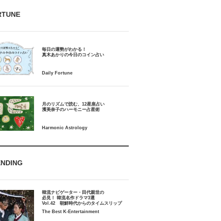
RTUNE
毎日の運勢がわかる！
月のリズムで読む、12星座占い
ENDING
韓流ナビゲーター・田代親世の
必見！ 韓流名作ドラマ3選
Vol.42 朝鮮時代からのタイムスリップ
The Best K-Entertainment