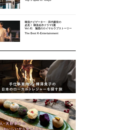
Top 5 Spas in Tokyo
韓流ナビゲーター・田代親世の
必見！ 韓流名作ドラマ3選
Vol.41 魅惑のロイヤルラブストーリー
The Best K-Entertainment