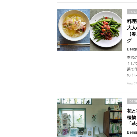
FOO
料理
大人
【春
グ
Delig
季節
くし
菜で
のト
Aug 07
DES
花と
植物
「草
Being