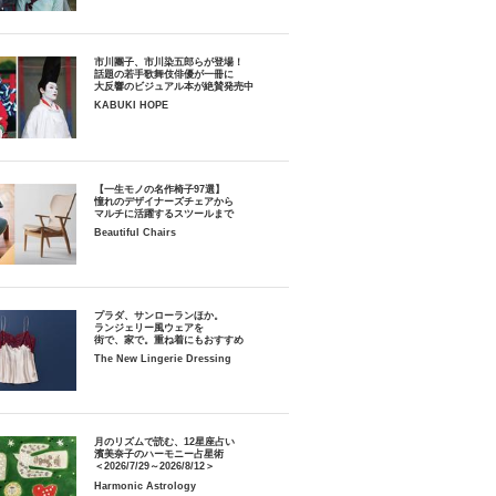
市川團子、市川染五郎らが登場！
話題の若手歌舞伎俳優が一冊に
大反響のビジュアル本が絶賛発売中
KABUKI HOPE
【一生モノの名作椅子97選】
憧れのデザイナーズチェアから
マルチに活躍するスツールまで
Beautiful Chairs
プラダ、サンローランほか。
ランジェリー風ウェアを
街で、家で。重ね着にもおすすめ
The New Lingerie Dressing
月のリズムで読む、12星座占い
濱美奈子のハーモニー占星術
＜2026/7/29～2026/8/12＞
Harmonic Astrology