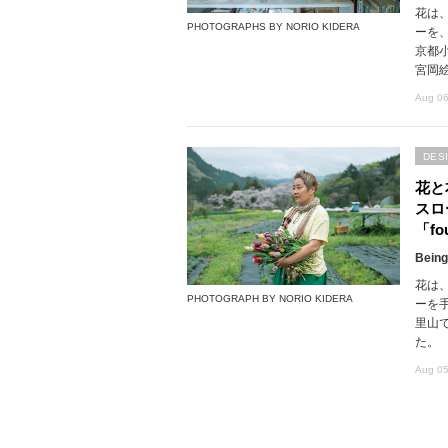
花は
PHOTOGRAPHS BY NORIO KIDERA
ーを
京都
宮岡
Aug 06
DES
花と
スロ
「fou
Being
花は
PHOTOGRAPH BY NORIO KIDERA
ーを
里山で
た。
Aug 05