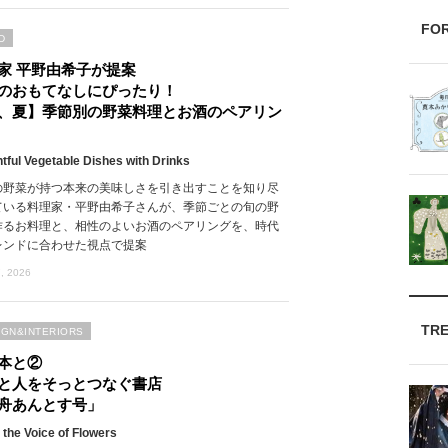
FO
D
家 平野由希子が提案
のおもてなしにぴったり！
、夏】季節別の野菜料理とお酒のペアリン
htful Vegetable Dishes with Drinks
の野菜が持つ本来の美味しさを引き出すことを知り尽
ている料理家・平野由希子さんが、季節ごとの旬の野
作るお料理と、相性のよいお酒のペアリングを、時代
レンドに合わせた視点で提案
, 2026
TR
IGN&INTERIORS
本と②
と人をそっとつなぐ書店
舟あんとす号」
 the Voice of Flowers