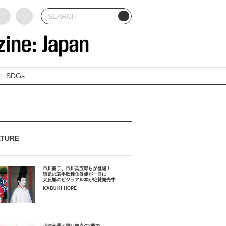
SDGs
ATURE
市川團子、市川染五郎らが登場！
話題の若手歌舞伎俳優が一冊に
大反響のビジュアル本が絶賛発売中
KABUKI HOPE