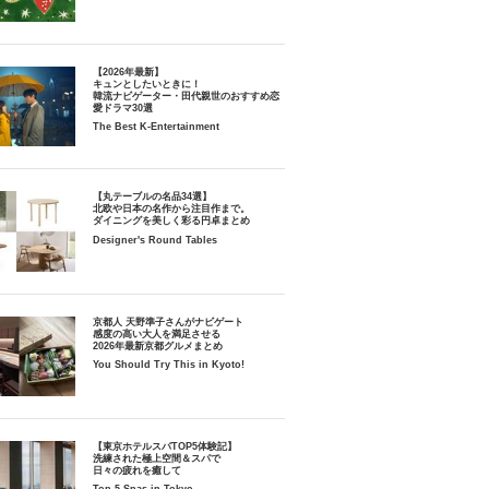
【2026年最新】
キュンとしたいときに！
韓流ナビゲーター・田代親世のおすすめ恋
愛ドラマ30選
The Best K-Entertainment
【丸テーブルの名品34選】
北欧や日本の名作から注目作まで。
ダイニングを美しく彩る円卓まとめ
Designer's Round Tables
京都人 天野準子さんがナビゲート
感度の高い大人を満足させる
2026年最新京都グルメまとめ
You Should Try This in Kyoto!
【東京ホテルスパTOP5体験記】
洗練された極上空間＆スパで
日々の疲れを癒して