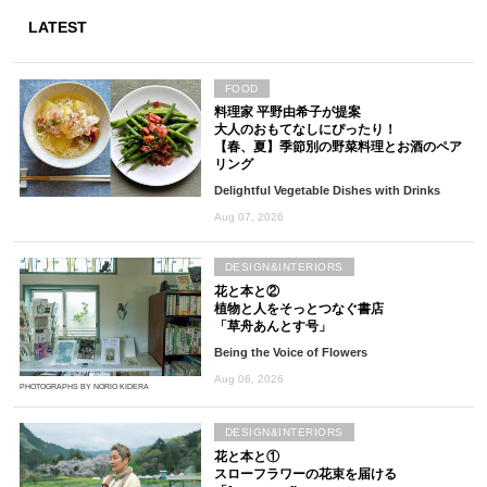
LATEST
FOOD
料理家 平野由希子が提案
大人のおもてなしにぴったり！
【春、夏】季節別の野菜料理とお酒のペア
リング
Delightful Vegetable Dishes with Drinks
Aug 07, 2026
DESIGN&INTERIORS
花と本と②
植物と人をそっとつなぐ書店
「草舟あんとす号」
Being the Voice of Flowers
Aug 06, 2026
PHOTOGRAPHS BY NORIO KIDERA
DESIGN&INTERIORS
花と本と①
スローフラワーの花束を届ける