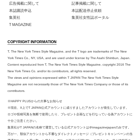
広告掲載に関して
記事掲載に関して
本誌購読申込
本誌配送停止依頼
集英社
集英社女性誌ポータル
T MAGAZINE
COPYRIGHT INFORMATION
T, The New York Times Style Magazine, and the T logo are trademarks of The New
York Times Co., NY, USA, and are used under license by The Asahi Shimbun, Japan.
Content reproduced from T, The New York Times Style Magazine, copyright 2016 The
New York Times Co. and/or its contributors, all rights reserved.
The views and opinions expressed within T JAPAN The New York Times Style
Magazine are not necessarily those of The New York Times Company or those of its
contributors.
※HAPPY PLUSからの大事なお知らせ
※現在、X上でT JAPAN公式アカウントに成りすましたアカウントが発生しています。
ロゴや投稿写真を無断で使用したり、プレゼント企画などを行なっている偽アカウントに
十分ご注意ください。
集英社がT JAPANの名称で運営している公式アカウントは＠tmagazinejapanのみです。
万が一、類似アカウントから不審なダイレクトメッセージ（プレゼントキャンペーンの当