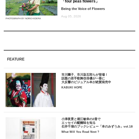
「four peas flowers」
Being the Voice of Flowers
Aug 05, 2026
PHOTOGRAPH BY NORIO KIDERA
FEATURE
市川團子、市川染五郎らが登場！
話題の若手歌舞伎俳優が一冊に
大反響のビジュアル本が絶賛発売中
KABUKI HOPE
小津夜景と堀江敏幸の2冊で
エッセイの醍醐味を知る
石井千湖のブックレビュー「本のみずうみ」vol.18
What Will You Read Next ?