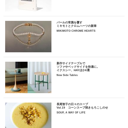
パールの常識を覆す
ミキモトとクロムハーツの新章
MIKIMOTO CHROME HEARTS
新作サイドテーブルで
ソファやベッドサイドを快適に。
イクスシー、HAYほか6選
New Side Tables
長尾智子の日々のスープ
Vol.19 コーンスープ焼きもろこしのせ
SOUP, A WAY OF LIFE