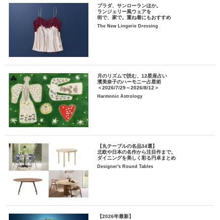
プラダ、サンローランほか。
ランジェリー風ウェアを
街で、家で。重ね着にもおすすめ
The New Lingerie Dressing
月のリズムで読む、12星座占い
濱美奈子のハーモニー占星術
＜2026/7/29～2026/8/12＞
Harmonic Astrology
【丸テーブルの名品34選】
北欧や日本の名作から注目作まで。
ダイニングを美しく彩る円卓まとめ
Designer's Round Tables
【2026年最新】