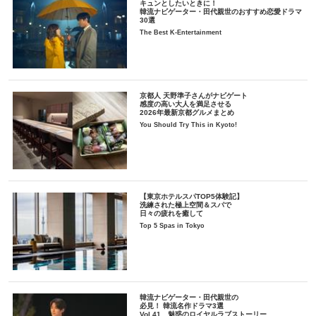
キュンとしたいときに！
韓流ナビゲーター・田代親世のおすすめ恋愛ドラマ
30選
The Best K-Entertainment
京都人 天野準子さんがナビゲート
感度の高い大人を満足させる
2026年最新京都グルメまとめ
You Should Try This in Kyoto!
【東京ホテルスパTOP5体験記】
洗練された極上空間＆スパで
日々の疲れを癒して
Top 5 Spas in Tokyo
韓流ナビゲーター・田代親世の
必見！ 韓流名作ドラマ3選
Vol.41 魅惑のロイヤルラブストーリー