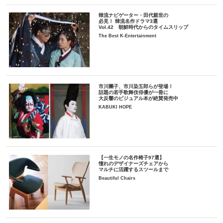
韓流ナビゲーター・田代親世の
必見！ 韓流名作ドラマ3選
Vol.42 朝鮮時代からのタイムスリップ
The Best K-Entertainment
市川團子、市川染五郎らが登場！
話題の若手歌舞伎俳優が一冊に
大反響のビジュアル本が絶賛発売中
KABUKI HOPE
【一生モノの名作椅子97選】
憧れのデザイナーズチェアから
マルチに活躍するスツールまで
Beautiful Chairs