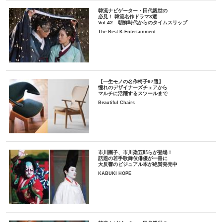
韓流ナビゲーター・田代親世の
必見！ 韓流名作ドラマ3選
Vol.42 朝鮮時代からのタイムスリップ
The Best K-Entertainment
【一生モノの名作椅子97選】
憧れのデザイナーズチェアから
マルチに活躍するスツールまで
Beautiful Chairs
市川團子、市川染五郎らが登場！
話題の若手歌舞伎俳優が一冊に
大反響のビジュアル本が絶賛発売中
KABUKI HOPE