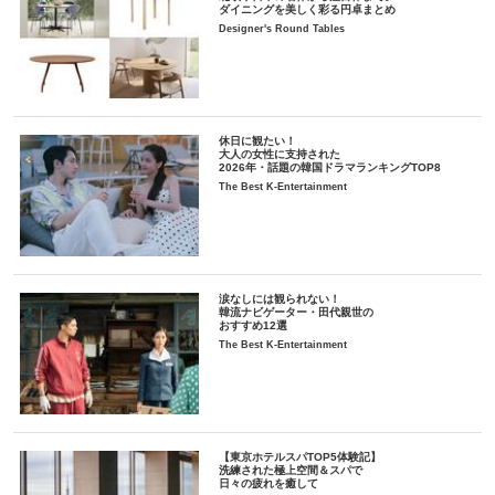
ダイニングを美しく彩る円卓まとめ
Designer's Round Tables
休日に観たい！
大人の女性に支持された
2026年・話題の韓国ドラマランキングTOP8
The Best K-Entertainment
涙なしには観られない！
韓流ナビゲーター・田代親世の
おすすめ12選
The Best K-Entertainment
【東京ホテルスパTOP5体験記】
洗練された極上空間＆スパで
日々の疲れを癒して