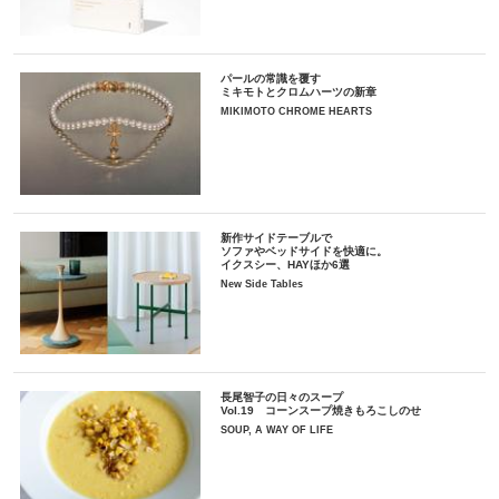
パールの常識を覆す
ミキモトとクロムハーツの新章
MIKIMOTO CHROME HEARTS
新作サイドテーブルで
ソファやベッドサイドを快適に。
イクスシー、HAYほか6選
New Side Tables
長尾智子の日々のスープ
Vol.19 コーンスープ焼きもろこしのせ
SOUP, A WAY OF LIFE