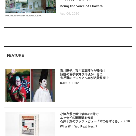
Being the Voice of Flowers
Aug 06, 2026
PHOTOGRAPHS BY NORIO KIDERA
FEATURE
市川團子、市川染五郎らが登場！
話題の若手歌舞伎俳優が一冊に
大反響のビジュアル本が絶賛発売中
KABUKI HOPE
小津夜景と堀江敏幸の2冊で
エッセイの醍醐味を知る
石井千湖のブックレビュー「本のみずうみ」vol.18
What Will You Read Next ?