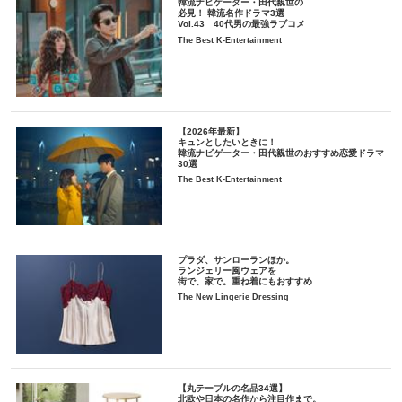
韓流ナビゲーター・田代親世の
必見！ 韓流名作ドラマ3選
Vol.43 40代男の最強ラブコメ
The Best K-Entertainment
【2026年最新】
キュンとしたいときに！
韓流ナビゲーター・田代親世のおすすめ恋愛ドラマ
30選
The Best K-Entertainment
プラダ、サンローランほか。
ランジェリー風ウェアを
街で、家で。重ね着にもおすすめ
The New Lingerie Dressing
【丸テーブルの名品34選】
北欧や日本の名作から注目作まで。