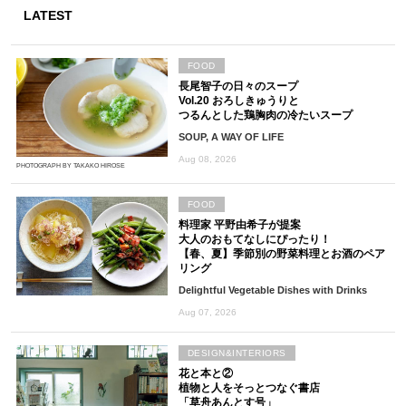
LATEST
FOOD
長尾智子の日々のスープ
Vol.20 おろしきゅうりと
つるんとした鶏胸肉の冷たいスープ
SOUP, A WAY OF LIFE
Aug 08, 2026
PHOTOGRAPH BY TAKAKO HIROSE
FOOD
料理家 平野由希子が提案
大人のおもてなしにぴったり！
【春、夏】季節別の野菜料理とお酒のペア
リング
Delightful Vegetable Dishes with Drinks
Aug 07, 2026
DESIGN&INTERIORS
花と本と②
植物と人をそっとつなぐ書店
「草舟あんとす号」