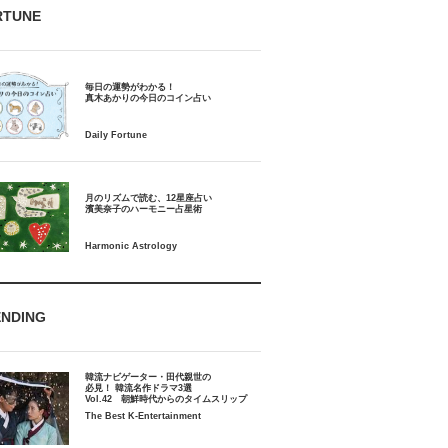
RTUNE
毎日の運勢がわかる！
月のリズムで読む、12星座占い
ENDING
韓流ナビゲーター・田代親世の
必見！ 韓流名作ドラマ3選
Vol.42 朝鮮時代からのタイムスリップ
The Best K-Entertainment