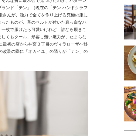
。そんな折に展示会で見つけたのが、パターン
ブランド「テン」（現在の「テン ハンドクラフ
島圭さんが、独力で全てを作り上げる究極の服に
まったものが、革のベルトが付いた真っ白なハ
。一枚で履けたら可愛いけれど、誰なら履きこ
ましくもクール、形容し難い魅力が、たまらな
年に最初の店から神宮３丁目のヴィラローザへ移
年の改装の際に「オカイユ」の隣りが「テン」の