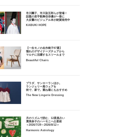
市川團子、市川染五郎らが登場！
話題の若手歌舞伎俳優が一冊に
大反響のビジュアル本が絶賛発売中
KABUKI HOPE
【一生モノの名作椅子97選】
憧れのデザイナーズチェアから
マルチに活躍するスツールまで
Beautiful Chairs
プラダ、サンローランほか。
ランジェリー風ウェアを
街で、家で。重ね着にもおすすめ
The New Lingerie Dressing
月のリズムで読む、12星座占い
濱美奈子のハーモニー占星術
＜2026/7/29～2026/8/12＞
Harmonic Astrology