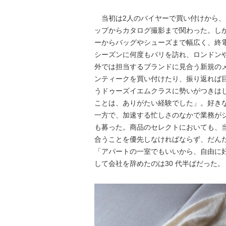
当初は2人のバイヤーで買い付けから、
ップからカタログ撮影まで関わった。し
ーからバッグやシューズまで幅広く、終
シーズンに何度もパリを訪れ、ロンドン
外では担当するブランドに見合う新規の
ンティークを買い付けたり、振り返れば
うドゥーズイエムクラスに勢いがつきは
ことは、ありがたい経験でした」。好き
一方で、加速する忙しさのなかで業務が
も募った。商品のセレクトにおいても、
合うことを優先しなければならず、だん
「アパートの一室でもいいから、自由に
して会社を辞めたのは30 代半ばだった。