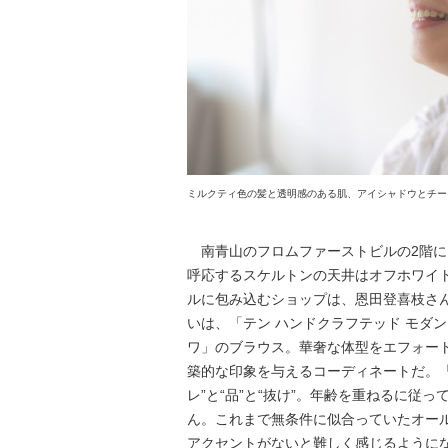
ミルクティ色の髪と透明感のある肌、アイシャドウとチー
南青山のフロムファーストビルの2階に
呼応するスケルトンの天井はオフホワイ
ルに包み込むショップは、恩田登喜枝さ
いは、「テン ハンドクラフテッド モダ
ワ」のブラウス。華奢な体型をエフォー
築的な印象を与えるコーディネートだ。
レ”と“品”と“抜け”。年齢を重ねるに従っ
ん。これまで無条件に似合っていたオー
アクセントがないと難しく感じるように