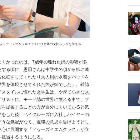
シャーリングがシルエットにひと匙の女性らしさを加える
向かったのは、7歳年の離れた姉の影響が多
をする頃に、恩田さんは中学生の頃から姉に連
お化粧をしてくれたり大人用の水着をパッドを
世界を体現させてくれたのが姉でした」。雑誌
チスタイルに憧れた女学生は、やがて小さなス
イリストに。モード誌の世界に憧れる中で、フ
ズを提案することの方が自分に向いていると気
ジをした後、ベイクルーズに入社しバイヤーの
そうな気配がなく、退職の意思を告げようとし
中心に展開する「ドゥーズイエムクラス」が立
を担当するようになる。