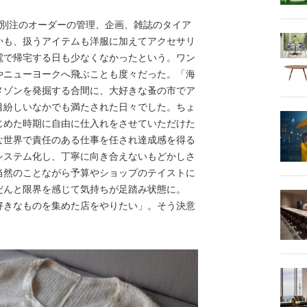
別注のオーダーの管理、企画、雑誌のタイア
かも、扱うアイテムも洋服に加えてアクセサリ
電で帰宅する日も少なくなかったという。ワン
やニューヨークへ飛ぶことも度々だった。「海
メゾンを発掘する合間に、大好きな蚤の市でア
目紛しいなかでも満たされた日々でした。ちょ
じめた時期に自由に仕入れをさせていただけた
な世界で責任のある仕事を任され達成感を得る
システム化し、丁寧に向き合えないもどかしさ
当然のことながら予算やショップのテイストに
だんと限界を感じて気持ちが足踏み状態に。
好きなものを集めた店をやりたい」。そう決意