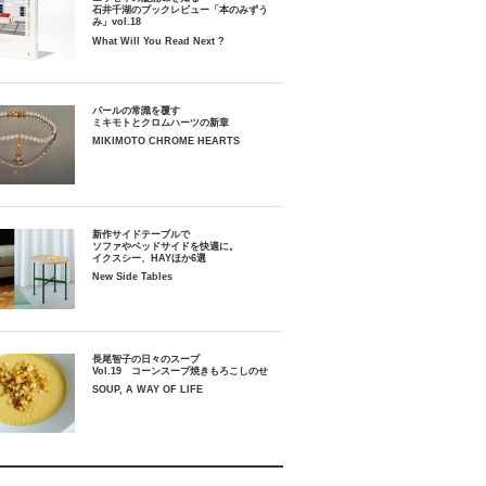
石井千湖のブックレビュー「本のみずう
み」vol.18
What Will You Read Next ?
パールの常識を覆す
ミキモトとクロムハーツの新章
MIKIMOTO CHROME HEARTS
新作サイドテーブルで
ソファやベッドサイドを快適に。
イクスシー、HAYほか6選
New Side Tables
長尾智子の日々のスープ
Vol.19 コーンスープ焼きもろこしのせ
SOUP, A WAY OF LIFE