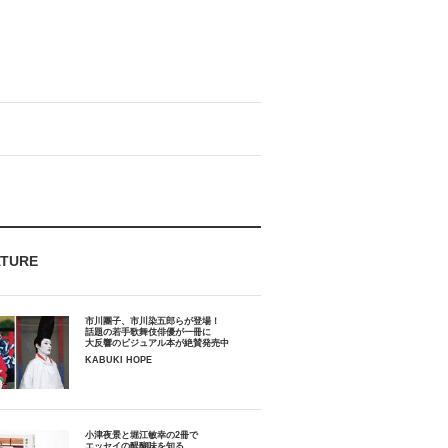
ATURE
市川團子、市川染五郎らが登場！
話題の若手歌舞伎俳優が一冊に
大反響のビジュアル本が絶賛発売中
KABUKI HOPE
小津夜景と堀江敏幸の2冊で
エッセイの醍醐味を知る