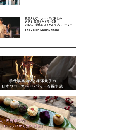
韓流ナビゲーター・田代親世の
必見！ 韓流名作ドラマ3選
Vol.41 魅惑のロイヤルラブストーリー
The Best K-Entertainment