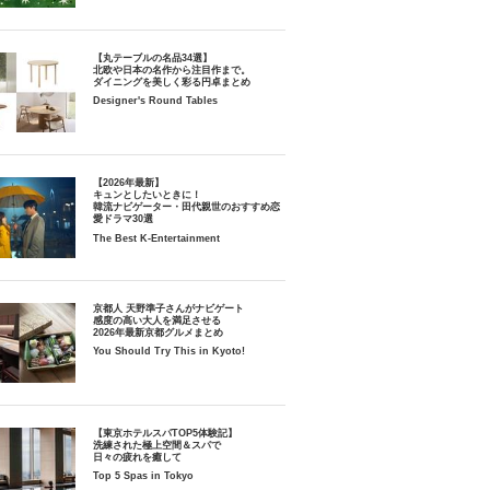
【丸テーブルの名品34選】
北欧や日本の名作から注目作まで。
ダイニングを美しく彩る円卓まとめ
Designer's Round Tables
【2026年最新】
キュンとしたいときに！
韓流ナビゲーター・田代親世のおすすめ恋
愛ドラマ30選
The Best K-Entertainment
京都人 天野準子さんがナビゲート
感度の高い大人を満足させる
2026年最新京都グルメまとめ
You Should Try This in Kyoto!
【東京ホテルスパTOP5体験記】
洗練された極上空間＆スパで
日々の疲れを癒して
Top 5 Spas in Tokyo