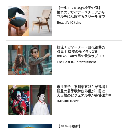
【一生モノの名作椅子97選】
憧れのデザイナーズチェアから
マルチに活躍するスツールまで
Beautiful Chairs
韓流ナビゲーター・田代親世の
必見！ 韓流名作ドラマ3選
Vol.43 40代男の最強ラブコメ
The Best K-Entertainment
市川團子、市川染五郎らが登場！
話題の若手歌舞伎俳優が一冊に
大反響のビジュアル本が絶賛発売中
KABUKI HOPE
【2026年最新】