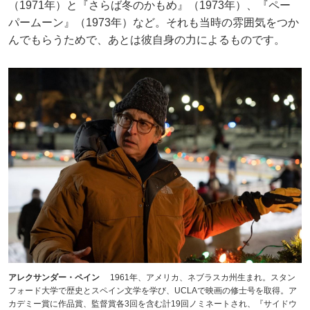
（1971年）と『さらば冬のかもめ』（1973年）、『ペー
パームーン』（1973年）など。それも当時の雰囲気をつか
んでもらうためで、あとは彼自身の力によるものです。
アレクサンダー・ペイン
1961年、アメリカ、ネブラスカ州生まれ。スタン
フォード大学で歴史とスペイン文学を学び、UCLAで映画の修士号を取得。ア
カデミー賞に作品賞、監督賞各3回を含む計19回ノミネートされ、『サイドウ