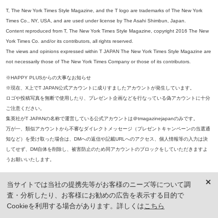
T, The New York Times Style Magazine, and the T logo are trademarks of The New York
Times Co., NY, USA, and are used under license by The Asahi Shimbun, Japan.
Content reproduced from T, The New York Times Style Magazine, copyright 2016 The New
York Times Co. and/or its contributors, all rights reserved.
The views and opinions expressed within T JAPAN The New York Times Style Magazine are
not necessarily those of The New York Times Company or those of its contributors.
※HAPPY PLUSからの大事なお知らせ
※現在、X上でT JAPAN公式アカウントに成りすましたアカウントが発生しています。
ロゴや投稿写真を無断で使用したり、プレゼント企画などを行なっている偽アカウントに十分
ご注意ください。
集英社がT JAPANの名称で運営している公式アカウントは＠tmagazinejapanのみです。
万が一、類似アカウントから不審なダイレクトメッセージ（プレゼントキャンペーンの当選通
知など）を受け取った場合は、DMへの返信や記載URLへのアクセス、個人情報等の入力は決
してせず、DM自体を削除し、被害防止のため同アカウントのブロックをしていただきますよ
うお願いいたします。
※本誌掲載の記事、写真等の無断複写、複製、転載を禁じます。
当サイトでは当社の提携先等がお客様のニーズ等について調
※ 掲載商品の価格は、特に記載がないかぎり、「税込価格」で表示しています。ただし、2021年3月18日以前に公開し
査・分析したり、お客様にお勧めの広告を表示する目的で
た記事については「本体価格（税抜）」での表示となり、 掲載価格には消費税が含まれておりませんのでご注意くだ
さい。
Cookieを利用する場合があります。詳しくは
こちら