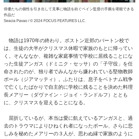
俳優たちの個性を引き出して見事に物語を紡ぐペイン監督の手腕を堪能できる
作品だ
Seacia Pavao / © 2024 FOCUS FEATURES LLC.
物語は1970年の終わり。ボストン近郊のバートン校で
は、生徒の大半がクリスマス休暇で家族のもとに帰ってい
く。そんななか、複雑な家庭事情で学校に居残ることにな
った生徒アンガス（ドミニク・セッサ）の「子守役」を任
命されたのが、独り者でみんなから嫌われている堅物教師
ポール（ジアマッティ）。ふたりは、息子をベトナム戦争
で亡くしたばかりで自主的に学校に残ることを決めた料理
長メアリー（ダヴァイン・ジョイ・ランドルフ）ととも
に、クリスマスを迎えることになる。
屈折しているが、本当は愛に飢えているアンガスと、過
去のトラウマによりひねくれ者になったポール、さらに悲
しみを秘めたメアリーの３人が、思わぬ縁で家族のように