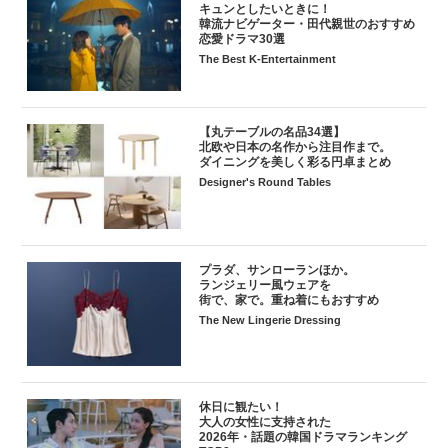
キュンとしたいときに！
韓流ナビゲーター・田代親世のおすすめ
恋愛ドラマ30選
The Best K-Entertainment
【丸テーブルの名品34選】
北欧や日本の名作から注目作まで。
ダイニングを美しく彩る円卓まとめ
Designer's Round Tables
プラダ、サンローランほか。
ランジェリー風ウェアを
街で、家で。重ね着にもおすすめ
The New Lingerie Dressing
休日に観たい！
大人の女性に支持された
2026年・話題の韓国ドラマランキング