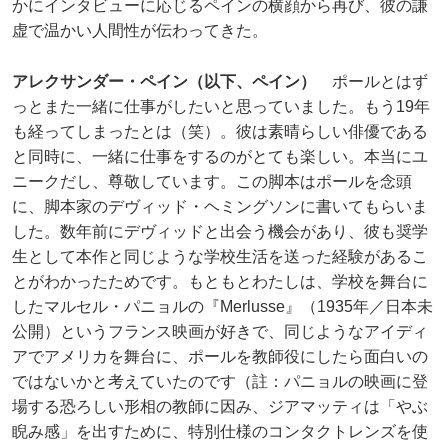
かにインタビューに応じるペインの横顔から再び、彼の謙
虚で温かい人間性が伝わってきた。
アレクサンダー・ペイン（以下、ペイン）
ポールとはず
っとまた一緒に仕事がしたいと思っていました。もう19年
も経ってしまったとは（笑）。彼は素晴らしい俳優である
と同時に、一緒に仕事をするのがとても楽しい。本当にユ
ニークだし、尊敬しています。この脚本はポールを念頭
に、脚本家のデヴィッド・ヘミングソンに書いてもらいま
した。数年前にデヴィッドと出会う機会があり、彼も奨学
生として本作と同じような学校生活を送った経験があるこ
とがわかったためです。もともとわたしは、学校を舞台に
したマルセル・パニョルの『Merlusse』（1935年／日本未
公開）というフランス映画が好きで、同じようなアイディ
アでアメリカを舞台に、ポールを教師役にしたら面白いの
ではないかと考えていたのです（註：パニョルの映画に登
場する恐ろしい形相の教師に因み、ジアマッティは「やぶ
睨み感」を出すために、特別仕様のコンタクトレンズを使