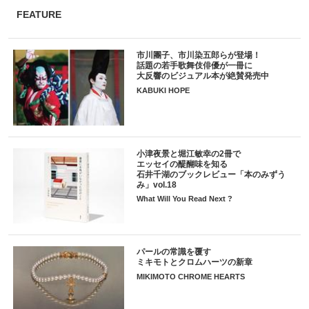
FEATURE
市川團子、市川染五郎らが登場！
話題の若手歌舞伎俳優が一冊に
大反響のビジュアル本が絶賛発売中
KABUKI HOPE
小津夜景と堀江敏幸の2冊で
エッセイの醍醐味を知る
石井千湖のブックレビュー「本のみずう
み」vol.18
What Will You Read Next ?
パールの常識を覆す
ミキモトとクロムハーツの新章
MIKIMOTO CHROME HEARTS