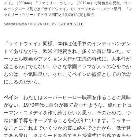
ェイ』（2004年）『ファミリー・ツリー』（2011年）で脚色賞を受賞。ゴー
ルデングローブ賞では『サイドウェイ』でミュージカル・コメディ部門、『フ
ァミリー・ツリー』でドラマ部門と2度の作品賞を獲得
Seacia Pavao / © 2024 FOCUS FEATURES LLC.
『サイドウェイ』同様、本作は低予算のインディぺンデン
トでありながら、欧米で絶賛され、多くの賞に輝いた。マ
ーヴェル映画やアクション大作が主流の時代に、大事件が
起こるわけでもない、小さな学園ドラマが人々の心をつか
むのは、小気味良い。それこそペインの監督としての信念
によるのだから。
ペイン
わたしはスーパーヒーロー映画を作ることに興味
がない。1970年代に自分が観て育ったような、優れたヒュ
ーマン・コメディを作り続けたいと思う。そのために、つ
ねに低予算をキープすることを心がけています。ラッキー
なことにこれまでいくつかの賞に絡んできたから、低予算
である限り、タキシードを着てまた授賞式に出席できるか