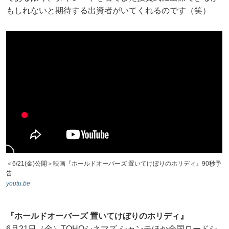
もしれないと期待する出資者がいてくれるのです（笑）
＜6/21(金)公開＞映画『ホールドオーバーズ 置いてけぼりのホリディ』90秒予
告
youtu.be
『ホールドオーバーズ 置いてけぼりのホリディ』
6月21日（金）TOHOシネマズ シャンテほか全国ロードシ