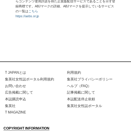
らコンテンツ使用許諾を得た正規版配信サービスであることを示す登
録商標です。ABJマークの詳細、ABJマークを提示しているサービス
の一覧は
こちら
https://aebs.or.jp
T JAPANとは
利用規約
集英社女性誌ポータル利用規約
集英社プライバシーポリシー
お問い合わせ
ヘルプ（FAQ）
広告掲載に関して
記事掲載に関して
本誌購読申込
本誌配送停止依頼
集英社
集英社女性誌ポータル
T MAGAZINE
COPYRIGHT INFORMATION