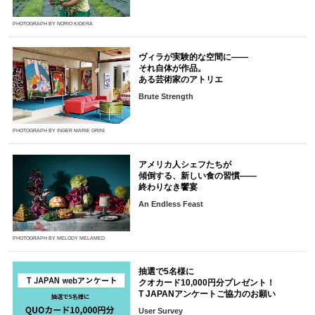
PHOTOGRAPH BY NORIO KIDERA
ヴィラが実験的な空間に――
それ自体が作品。
ある芸術家のアトリエ
Brute Strength
PHOTOGRAPH BY INGER MARIE GRINI
アメリカ人シェフたちが
傾倒する、新しい食の習慣――
終わりなき饗宴
An Endless Feast
PHOTOGRAPH BY MELODY MELAMED
抽選で5名様に
クオカード10,000円分プレゼント！
T JAPANアンケートご協力のお願い
User Survey