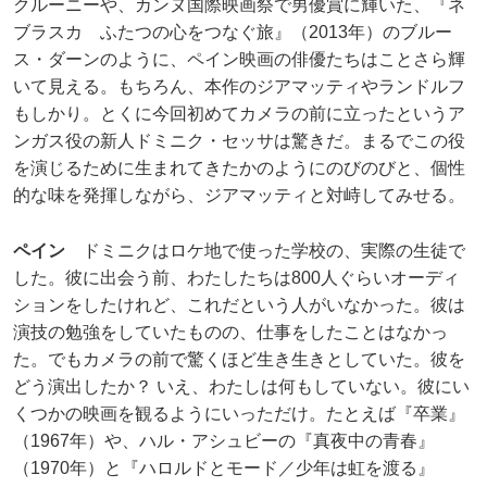
クルーニーや、カンヌ国際映画祭で男優賞に輝いた、『ネ
ブラスカ ふたつの心をつなぐ旅』（2013年）のブルー
ス・ダーンのように、ペイン映画の俳優たちはことさら輝
いて見える。もちろん、本作のジアマッティやランドルフ
もしかり。とくに今回初めてカメラの前に立ったというア
ンガス役の新人ドミニク・セッサは驚きだ。まるでこの役
を演じるために生まれてきたかのようにのびのびと、個性
的な味を発揮しながら、ジアマッティと対峙してみせる。
ペイン
ドミニクはロケ地で使った学校の、実際の生徒で
した。彼に出会う前、わたしたちは800人ぐらいオーディ
ションをしたけれど、これだという人がいなかった。彼は
演技の勉強をしていたものの、仕事をしたことはなかっ
た。でもカメラの前で驚くほど生き生きとしていた。彼を
どう演出したか？ いえ、わたしは何もしていない。彼にい
くつかの映画を観るようにいっただけ。たとえば『卒業』
（1967年）や、ハル・アシュビーの『真夜中の青春』
（1970年）と『ハロルドとモード／少年は虹を渡る』