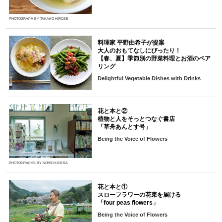
PHOTOGRAPH BY TAKAKO HIROSE
料理家 平野由希子が提案
大人のおもてなしにぴったり！
【春、夏】季節別の野菜料理とお酒のペア
リング
Delightful Vegetable Dishes with Drinks
花と本と②
植物と人をそっとつなぐ書店
「草舟あんとす号」
Being the Voice of Flowers
PHOTOGRAPHS BY NORIO KIDERA
花と本と①
スローフラワーの花束を届ける
「four peas flowers」
Being the Voice of Flowers