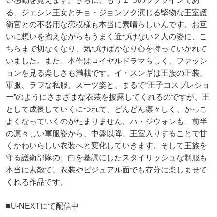
い感動を覚えます。さらに、もう１つのラブラインであ
る、ジェシン王女とチョ・ジョンソク演じる堅物な王室護
衛官との不器用な恋模様も本当に素晴らしいんです。お互
いに想いを抱えながらもうまく近づけない２人の姿に、こ
ちらまで切なくなり、気づけばかなり心を持っていかれて
いました。また、本作はロイヤルドラマらしく、ファッシ
ョンを見る楽しさも満載です。イ・スンギは王族の正装、
軍服、ラフな私服、スーツ姿と、まるで“王子コスプレショ
ー”のようにさまざまな衣装を披露してくれるのですが、王
として成長していくにつれて、どんどん凛々しく、かっこ
よくなっていくのがたまりません。ハ・ジウォンも、前半
の凛々しい軍服姿から、中盤以降、王室入りすることで甘
くかわいらしい衣装へと変化していきます。そして王族を
守る護衛部隊の、白を基調にしたスタイリッシュな制服も
本当に素敵で、衣装やビジュアル面でも存分に楽しませて
くれる作品です。
■U-NEXTにて配信中