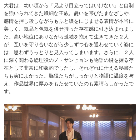
大君は、幼い頃から「兄より目立ってはいけない」と自制
を強いられてきた繊細な王族。憂いを帯びたまなざしや、
感情を押し殺しながらもふと涙をにじませる表情が本当に
美しく、気品と色気を併せ持った存在感に引き込まれまし
た。高い地位にありながら孤独を抱えて生きてきた２人
が、互いを守り合いながら少しずつ心を通わせていく姿に
は、思わずうっとりと見入ってしまいます。さらに、２人
に深く関わる総理役のノ・サンヒョンも物語の鍵を握る存
在として非常に印象的でしたし、それぞれに仕える秘書た
ちも実によかった。脇役たちがしっかりと物語に温度を与
え、作品世界に厚みをもたせていたのも素晴らしかったで
す。