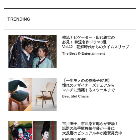
TRENDING
韓流ナビゲーター・田代親世の
必見！ 韓流名作ドラマ3選
Vol.42 朝鮮時代からのタイムスリップ
The Best K-Entertainment
【一生モノの名作椅子97選】
憧れのデザイナーズチェアから
マルチに活躍するスツールまで
Beautiful Chairs
市川團子、市川染五郎らが登場！
話題の若手歌舞伎俳優が一冊に
大反響のビジュアル本が絶賛発売中
KABUKI HOPE