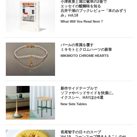
小津夜景と堀江敏幸の2冊で
エッセイの醍醐味を知る
石井千湖のブックレビュー「本のみずう
み」vol.18
What Will You Read Next ?
パールの常識を覆す
ミキモトとクロムハーツの新章
MIKIMOTO CHROME HEARTS
新作サイドテーブルで
ソファやベッドサイドを快適に。
イクスシー、HAYほか6選
New Side Tables
長尾智子の日々のスープ
Vol.19 コーンスープ焼きもろこしのせ