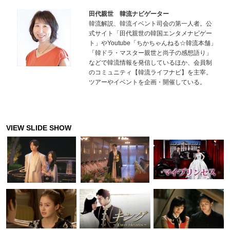
田代親世 韓流ナビゲーター
韓流解説、韓流イベント司会の第一人者。公
式サイト「田代親世の韓国エンタメナビゲー
ト」やYoutube「ちかちゃんねる☆韓流本舗」
「韓ドラ・マスター親世と尚子の感想語り」
などで韓流情報を発信しているほか、会員制
のコミュニティ【韓流ライフナビ】を主宰。
ツアーやイベントを企画・開催している。