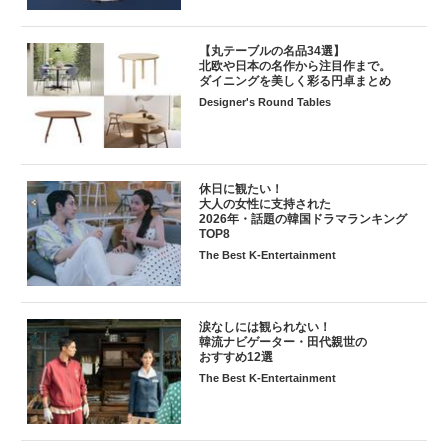
【丸テーブルの名品34選】
北欧や日本の名作から注目作まで。
ダイニングを美しく彩る円卓まとめ
Designer's Round Tables
休日に観たい！
大人の女性に支持された
2026年・話題の韓国ドラマランキング
TOP8
The Best K-Entertainment
涙なしには観られない！
韓流ナビゲーター・田代親世の
おすすめ12選
The Best K-Entertainment