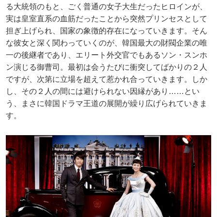
る大統領のもと、ごく普通の女子大生だったヒロインが、
実は皇室直系の血筋だったことから突然プリンセスとして
担ぎ上げられ、国家の象徴的存在になっていきます。そん
な彼女と深く関わっていくのが、韓国最大の財閥企業の唯
一の後継者であり、エリート外交官でもあるソン・スンホ
ン演じる御曹司。最初は会うたびに衝突してばかりの２人
ですが、次第に立場を超えて惹かれ合っていきます。しか
し、その２人の間には避けられない因縁があり……とい
う、まさに韓国ドラマ王道の展開が繰り広げられていきま
す。