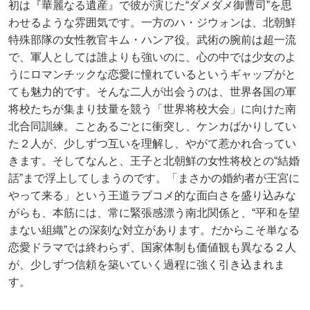
初は『華麗なる遺産』で彼が演じた“ダメダメ御曹司”を思
わせるような雰囲気です。一方のハ・ジウォンは、北朝鮮
特殊部隊の女性教官キム・ハンア役。武術の腕前は超一流
で、軍人としては誰よりも強いのに、心の中では少女のよ
うにロマンチックな恋愛に憧れているというギャップがと
ても魅力的です。そんな二人が出会うのは、世界各国の軍
将校たちが集まり技量を競う「世界将校大会」に向けた南
北合同訓練。ことあるごとに衝突し、ケンカばかりしてい
た２人が、少しずつ互いを理解し、やがて惹かれ合ってい
きます。そしてなんと、王子と北朝鮮の女性将校との“結婚
話”まで浮上してしまうのです。「まさかの婚約者が王宮に
やって来る」という王道ラブコメ的な面白さを盛り込みな
がらも、本筋には、常に緊張感漂う南北関係と、“平和を望
まない組織”との深刻な対立があります。だからこそ単なる
恋愛ドラマでは終わらず、国家体制も価値観も異なる２人
が、少しずつ信頼を築いていく過程に強く引き込まれま
す。