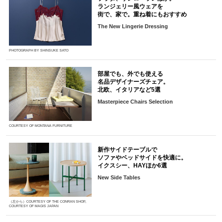
ランジェリー風ウェアを
街で、家で。重ね着にもおすすめ
The New Lingerie Dressing
PHOTOGRAPH BY SHINSUKE SATO
部屋でも、外でも使える
名品デザイナーズチェア。
北欧、イタリアなど5選
Masterpiece Chairs Selection
COURTESY OF MONTANA FURNITURE
新作サイドテーブルで
ソファやベッドサイドを快適に。
イクスシー、HAYほか6選
New Side Tables
（左から）COURTESY OF THE CONRAN SHOP,
COURTESY OF MAGIS JAPAN