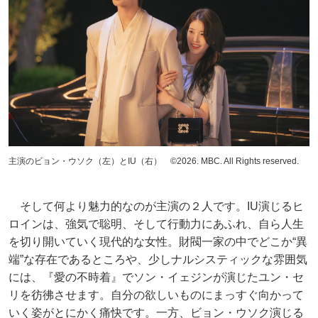
主演のビョン・ウソク（左）とIU（右） ©2026. MBC. All Rights reserved.
そして何より魅力的なのが主演の２人です。IU演じるヒ
ロインは、強気で聡明、そして行動力にあふれ、自ら人生
を切り開いていく現代的な女性。財閥一家の中でどこか“異
端”な存在であるところや、少しナルシスティックな雰囲気
には、『愛の不時着』でソン・イェジンが演じたユン・セ
リを彷彿させます。自分の欲しいものにまっすぐ向かって
いく姿がとにかく痛快です。一方、ビョン・ウソク演じる