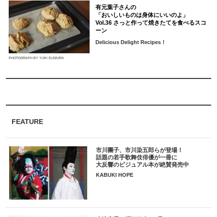
有元葉子さんの
「おいしいものは身体にいいのよ」
Vol.36 さっと作って焼きたてを食べるスコ
ーン
Delicious Delight Recipes！
PHOTOGRAPH BY YUKI SUGIURA
FEATURE
市川團子、市川染五郎らが登場！
話題の若手歌舞伎俳優が一冊に
大反響のビジュアル本が絶賛発売中
KABUKI HOPE