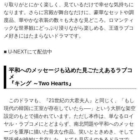
り取りがとにかく楽しく、見ているだけで幸せな気持ちに
なります。さらに宮殿が舞台なだけに、豪華なセットや調
度品、華やかな衣装の数々も大きな見どころ。ロマンティ
ックな世界観にどっぷり浸りながら楽しめる、王道ラブコ
メ好きにはたまらないドラマです。
■ U-NEXTにて配信中
平和へのメッセージも込めた見ごたえあるラブコ
メ
『キング ～Two Hearts』
このドラマも、『21世紀の大君夫人』と同じく、「もし
現代の韓国に王室が存在していたら──」という大胆な架空
設定のもとで描かれています。ただし本作は、単なるロイ
ヤル・ラブコメにとどまらず、南北問題や平和へのメッセ
ージを重厚に描いた骨太な作品。笑いとときめき、そして
緊張感が絶妙に共存した、とても見応えのあるドラマで