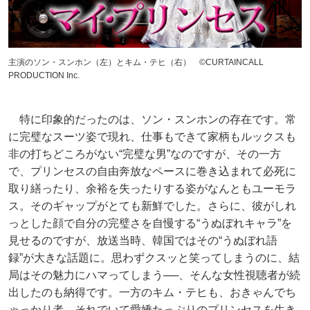
主演のソン・スンホン（左）とキム・テヒ（右） ©CURTAINCALL
PRODUCTION Inc.
特に印象的だったのは、ソン・スンホンの存在です。常
に完璧なスーツ姿で現れ、仕事もできて家柄もルックスも
非の打ちどころがない“完璧な男”なのですが、その一方
で、プリンセスの自由奔放なペースに巻き込まれて必死に
取り繕ったり、余裕を失ったりする姿がなんともユーモラ
ス。そのギャップがとても新鮮でした。さらに、彼がしれ
っとした顔で自分の完璧さを自慢する“うぬぼれキャラ”を
見せるのですが、放送当時、韓国ではその“うぬぼれ語
録”が大きな話題に。思わずクスッと笑ってしまうのに、結
局はその魅力にハマってしまう──、そんな女性視聴者が続
出したのも納得です。一方のキム・テヒも、おきゃんでち
ゃっかり者、それでいて愛嬌たっぷりのプリンセスを生き