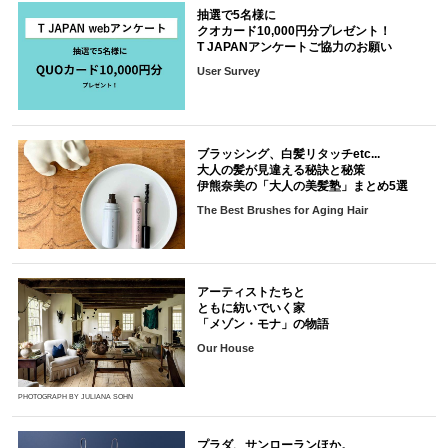
抽選で5名様に
クオカード10,000円分プレゼント！
T JAPANアンケートご協力のお願い
User Survey
ブラッシング、白髪リタッチetc...
大人の髪が見違える秘訣と秘策
伊熊奈美の「大人の美髪塾」まとめ5選
The Best Brushes for Aging Hair
アーティストたちと
ともに紡いでいく家
「メゾン・モナ」の物語
Our House
PHOTOGRAPH BY JULIANA SOHN
プラダ、サンローランほか。