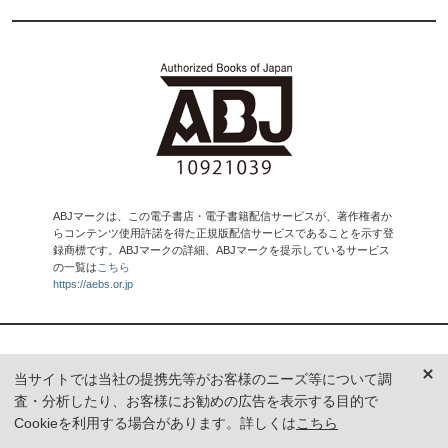
ABJマークは、この電子書店・電子書籍配信サービスが、著作権者か
らコンテンツ使用許諾を得た正規版配信サービスであることを示す登
録商標です。ABJマークの詳細、ABJマークを提示しているサービス
の一覧は
こちら
https://aebs.or.jp
T JAPANとは
利用規約
当サイトでは当社の提携先等がお客様のニーズ等について調
集英社女性誌ポータル利用規約
集英社プライバシーポリシー
査・分析したり、お客様にお勧めの広告を表示する目的で
お問い合わせ
ヘルプ（FAQ）
Cookieを利用する場合があります。詳しくは
こちら
広告掲載に関して
記事掲載に関して