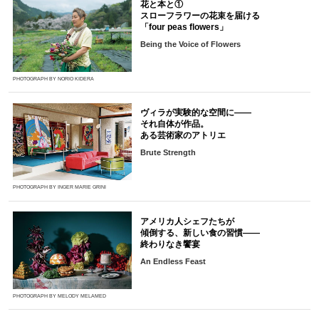
花と本と①
スローフラワーの花束を届ける
「four peas flowers」
Being the Voice of Flowers
PHOTOGRAPH BY NORIO KIDERA
ヴィラが実験的な空間に――
それ自体が作品。
ある芸術家のアトリエ
Brute Strength
PHOTOGRAPH BY INGER MARIE GRINI
アメリカ人シェフたちが
傾倒する、新しい食の習慣――
終わりなき饗宴
An Endless Feast
PHOTOGRAPH BY MELODY MELAMED