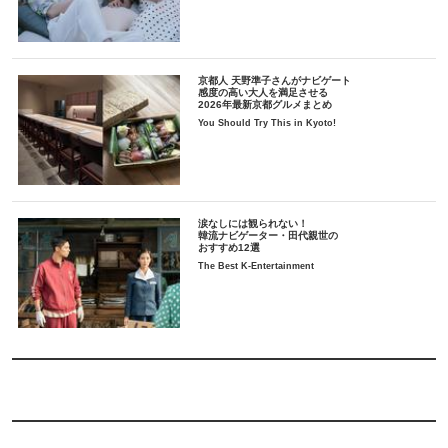
京都人 天野準子さんがナビゲート
感度の高い大人を満足させる
2026年最新京都グルメまとめ
You Should Try This in Kyoto!
涙なしには観られない！
韓流ナビゲーター・田代親世の
おすすめ12選
The Best K-Entertainment