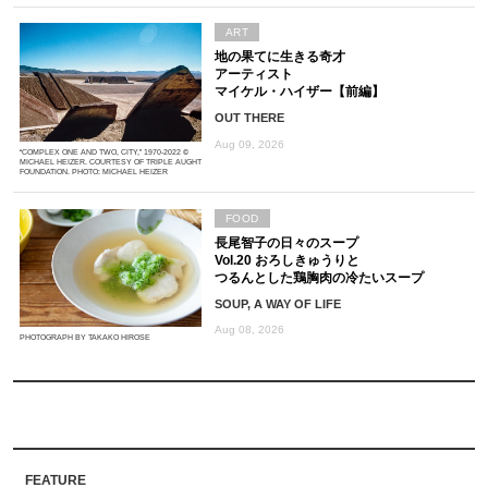
ART
地の果てに生きる奇才
アーティスト
マイケル・ハイザー【前編】
OUT THERE
Aug 09, 2026
“COMPLEX ONE AND TWO, CITY,” 1970-2022 ©
MICHAEL HEIZER. COURTESY OF TRIPLE AUGHT
FOUNDATION. PHOTO: MICHAEL HEIZER
FOOD
長尾智子の日々のスープ
Vol.20 おろしきゅうりと
つるんとした鶏胸肉の冷たいスープ
SOUP, A WAY OF LIFE
Aug 08, 2026
PHOTOGRAPH BY TAKAKO HIROSE
FEATURE