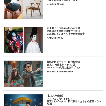
Beautiful Chairs
市川團子、市川染五郎らが登場！
話題の若手歌舞伎俳優が一冊に
大反響のビジュアル本が絶賛発売中
KABUKI HOPE
韓流ナビゲーター・田代親世の
必見！ 韓流名作ドラマ3選
Vol.43 40代男の最強ラブコメ
The Best K-Entertainment
【2026年最新】
キュンとしたいときに！
韓流ナビゲーター・田代親世のおすすめ恋愛ドラマ
30選