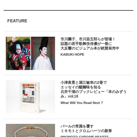
FEATURE
市川團子、市川染五郎らが登場！
話題の若手歌舞伎俳優が一冊に
大反響のビジュアル本が絶賛発売中
KABUKI HOPE
小津夜景と堀江敏幸の2冊で
エッセイの醍醐味を知る
石井千湖のブックレビュー「本のみずう
み」vol.18
What Will You Read Next ?
パールの常識を覆す
ミキモトとクロムハーツの新章