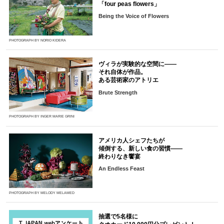
「four peas flowers」
Being the Voice of Flowers
PHOTOGRAPH BY NORIO KIDERA
ヴィラが実験的な空間に――
それ自体が作品。
ある芸術家のアトリエ
Brute Strength
PHOTOGRAPH BY INGER MARIE GRINI
アメリカ人シェフたちが
傾倒する、新しい食の習慣――
終わりなき饗宴
An Endless Feast
PHOTOGRAPH BY MELODY MELAMED
抽選で5名様に