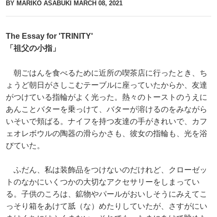
BY MARIKO ASABUKI
MARCH 08, 2021
The Essay for 'TRINITY'
「祖父の小指」
朝ごはんを食べるために近所の喫茶店に行ったとき、ち
ょうど朝日がさしこむテーブルに座っていたからか、友達
がつけている指輪がよく光った。熱々のトーストのうえに
あんことバターを乗っけて、バターが溶けるのをみながら
いそいで頬ばる。ナイフを持つ友達の手がきれいで、カフ
ェオレボウルの陶器の滑らかさも、彼女の指輪も、光を浴
びていた。
ふだん、私は装飾品をつけないのだけれど、クローゼッ
トのなかにいくつかの大切なアクセサリーをしまってい
る。子供のころは、鉱物やパールがおいしそうにみえてこ
っそり箱をあけて舐（な）めたりしていたが、さすがにい