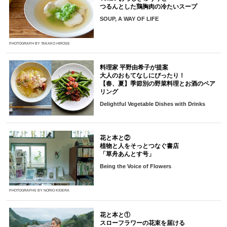
つるんとした鶏胸肉の冷たいスープ
SOUP, A WAY OF LIFE
PHOTOGRAPH BY TAKAKO HIROSE
料理家 平野由希子が提案
大人のおもてなしにぴったり！
【春、夏】季節別の野菜料理とお酒のペア
リング
Delightful Vegetable Dishes with Drinks
花と本と②
植物と人をそっとつなぐ書店
「草舟あんとす号」
Being the Voice of Flowers
PHOTOGRAPHS BY NORIO KIDERA
花と本と①
スローフラワーの花束を届ける