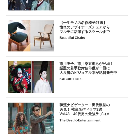
【一生モノの名作椅子97選】
憧れのデザイナーズチェアから
マルチに活躍するスツールまで
Beautiful Chairs
市川團子、市川染五郎らが登場！
話題の若手歌舞伎俳優が一冊に
大反響のビジュアル本が絶賛発売中
KABUKI HOPE
韓流ナビゲーター・田代親世の
必見！ 韓流名作ドラマ3選
Vol.43 40代男の最強ラブコメ
The Best K-Entertainment