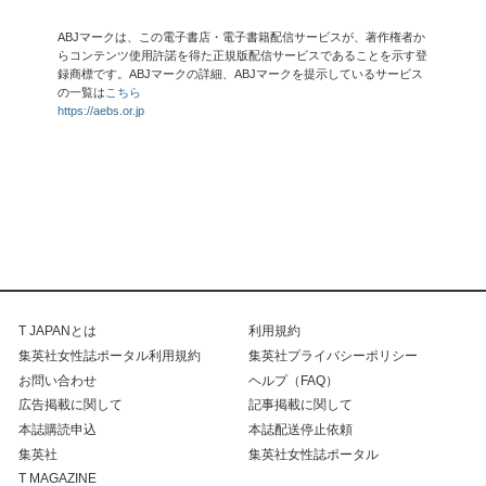
ABJマークは、この電子書店・電子書籍配信サービスが、著作権者か
らコンテンツ使用許諾を得た正規版配信サービスであることを示す登
録商標です。ABJマークの詳細、ABJマークを提示しているサービス
の一覧は
こちら
https://aebs.or.jp
T JAPANとは
利用規約
集英社女性誌ポータル利用規約
集英社プライバシーポリシー
お問い合わせ
ヘルプ（FAQ）
広告掲載に関して
記事掲載に関して
本誌購読申込
本誌配送停止依頼
集英社
集英社女性誌ポータル
T MAGAZINE