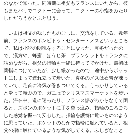
のなかで知った。同時期に祖父もフランスにいたから、彼
もまたパリでコクトーに会って、コクトーの小指をみたり
しただろうかとふと思う。
いまは祖父の残したものごしに、交流をしている。数年
前、フランスのポンピドゥ・センター・メスというところ
で、私は小説の朗読をすることになった。真冬だったの
で、漢方や、蜂蜜、ほうじ茶、ブランケットをトランクに
詰めながら、祖父の指輪も一緒に持ってでかけた。最初は
薬指につけていたが、少し緩かったので、途中からポケッ
トにしまって連れ立って歩いた。真冬のメスは石畳が凍っ
ていて、足首に冷気が巻きついてくる。うっかりしている
と滑って転ぶので、ガニ股でクリスマスマーケットを歩い
た。滞在中、道に迷ったり、フランス語がわからなくて困
ると、ズボンのポケットに手を突っ込み、指輪のごろごろ
した感覚を握って安心した。指輪を護符に近いもののよう
に思っていた。ポケットのなかで指輪に触れていると、祖
父の指に触れているような気がしてくる。ふしぎなこと