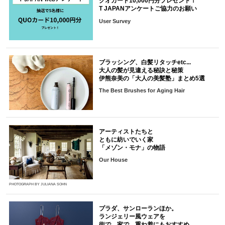
クオカード10,000円分プレゼント！
T JAPANアンケートご協力のお願い
User Survey
ブラッシング、白髪リタッチetc...
大人の髪が見違える秘訣と秘策
伊熊奈美の「大人の美髪塾」まとめ5選
The Best Brushes for Aging Hair
アーティストたちと
ともに紡いでいく家
「メゾン・モナ」の物語
Our House
PHOTOGRAPH BY JULIANA SOHN
プラダ、サンローランほか。
ランジェリー風ウェアを
街で、家で。重ね着にもおすすめ