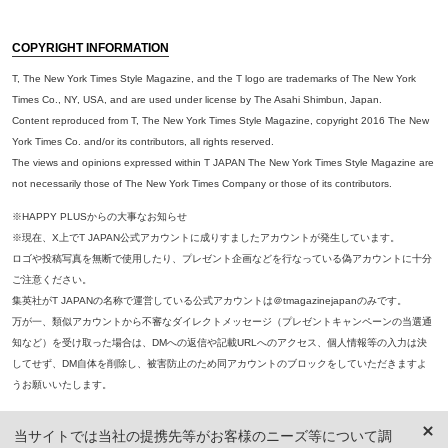
COPYRIGHT INFORMATION
T, The New York Times Style Magazine, and the T logo are trademarks of The New York
Times Co., NY, USA, and are used under license by The Asahi Shimbun, Japan.
Content reproduced from T, The New York Times Style Magazine, copyright 2016 The New
York Times Co. and/or its contributors, all rights reserved.
The views and opinions expressed within T JAPAN The New York Times Style Magazine are
not necessarily those of The New York Times Company or those of its contributors.
※HAPPY PLUSからの大事なお知らせ
※現在、X上でT JAPAN公式アカウントに成りすましたアカウントが発生しています。
ロゴや投稿写真を無断で使用したり、プレゼント企画などを行なっている偽アカウントに十分
ご注意ください。
集英社がT JAPANの名称で運営している公式アカウントは＠tmagazinejapanのみです。
万が一、類似アカウントから不審なダイレクトメッセージ（プレゼントキャンペーンの当選通
知など）を受け取った場合は、DMへの返信や記載URLへのアクセス、個人情報等の入力は決
してせず、DM自体を削除し、被害防止のため同アカウントのブロックをしていただきますよ
うお願いいたします。
※本誌掲載の記事、写真等の無断複写、複製、転載を禁じます。
当サイトでは当社の提携先等がお客様のニーズ等について調
※ 掲載商品の価格は、特に記載がないかぎり、「税込価格」で表示しています。ただし、2021年3月18日以前に公開し