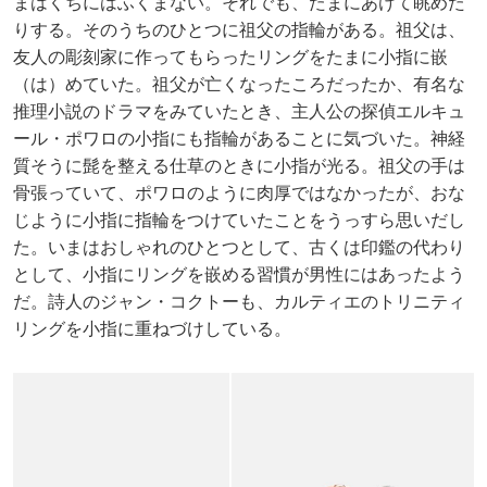
まはくちにはふくまない。それでも、たまにあけて眺めた
りする。そのうちのひとつに祖父の指輪がある。祖父は、
友人の彫刻家に作ってもらったリングをたまに小指に嵌
（は）めていた。祖父が亡くなったころだったか、有名な
推理小説のドラマをみていたとき、主人公の探偵エルキュ
ール・ポワロの小指にも指輪があることに気づいた。神経
質そうに髭を整える仕草のときに小指が光る。祖父の手は
骨張っていて、ポワロのように肉厚ではなかったが、おな
じように小指に指輪をつけていたことをうっすら思いだし
た。いまはおしゃれのひとつとして、古くは印鑑の代わり
として、小指にリングを嵌める習慣が男性にはあったよう
だ。詩人のジャン・コクトーも、カルティエのトリニティ
リングを小指に重ねづけしている。