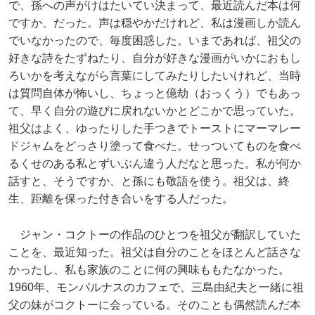
で、孫への声がけはたいてい決まって、最近読んだ本は何
ですか、だった。声は穏やかだけれど、私は漫画しか読ん
でいなかったので、毎度困惑した。いまであれば、祖父の
好きな詩をたずねたり、自分が好きな漫画がいかにおもし
ろいかを考えながら言葉にしてみたりしたいけれど、当時
は質問自体が怖いし、ちょっと億劫（おっくう）でもあっ
て、早く自分の遊びに戻れないかとどこかで思っていた。
祖父はよく、ゆったりした手つきでトーストにマーマレー
ドジャムをどっさり塗って食べた。せっついてものを食べ
るくせのある私とずいぶん違う人だなと思った。私が何か
話すと、そうですか、と孫にも敬語を使う。祖父は、終
生、距離を保った付き合いをする人だった。
ジャン・コクトーの作品のひとつを祖父が翻訳していた
ことを、最近知った。祖父は自分のことをほとんど話さな
かったし、私も家族のことに何の興味ももたなかった。
1960年、モンパルナスのカフェで、三島由紀夫と一緒に祖
父の妹がコクトーに会っている。そのことも偶然読んだ本