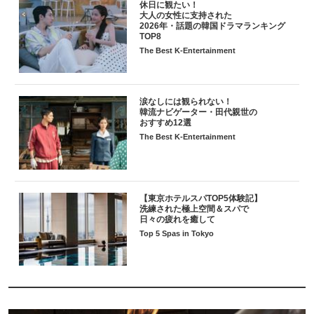
休日に観たい！
大人の女性に支持された
2026年・話題の韓国ドラマランキング
TOP8
The Best K-Entertainment
涙なしには観られない！
韓流ナビゲーター・田代親世の
おすすめ12選
The Best K-Entertainment
【東京ホテルスパTOP5体験記】
洗練された極上空間＆スパで
日々の疲れを癒して
Top 5 Spas in Tokyo