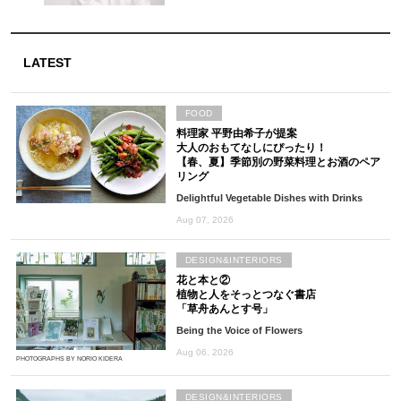
LATEST
FOOD
料理家 平野由希子が提案
大人のおもてなしにぴったり！
【春、夏】季節別の野菜料理とお酒のペア
リング
Delightful Vegetable Dishes with Drinks
Aug 07, 2026
DESIGN&INTERIORS
花と本と②
植物と人をそっとつなぐ書店
「草舟あんとす号」
Being the Voice of Flowers
Aug 06, 2026
PHOTOGRAPHS BY NORIO KIDERA
DESIGN&INTERIORS