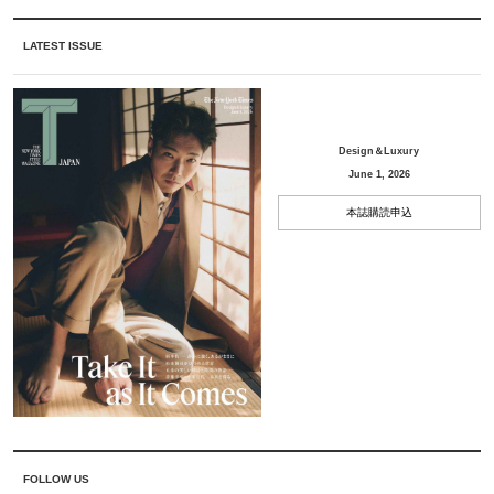
LATEST ISSUE
Design＆Luxury
June 1, 2026
本誌購読申込
FOLLOW US