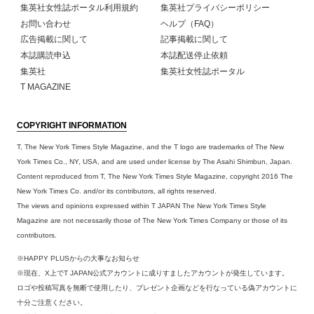
集英社女性誌ポータル利用規約
集英社プライバシーポリシー
お問い合わせ
ヘルプ（FAQ）
広告掲載に関して
記事掲載に関して
本誌購読申込
本誌配送停止依頼
集英社
集英社女性誌ポータル
T MAGAZINE
COPYRIGHT INFORMATION
T, The New York Times Style Magazine, and the T logo are trademarks of The New
York Times Co., NY, USA, and are used under license by The Asahi Shimbun, Japan.
Content reproduced from T, The New York Times Style Magazine, copyright 2016 The
New York Times Co. and/or its contributors, all rights reserved.
The views and opinions expressed within T JAPAN The New York Times Style
Magazine are not necessarily those of The New York Times Company or those of its
contributors.
※HAPPY PLUSからの大事なお知らせ
※現在、X上でT JAPAN公式アカウントに成りすましたアカウントが発生しています。
ロゴや投稿写真を無断で使用したり、プレゼント企画などを行なっている偽アカウントに
十分ご注意ください。