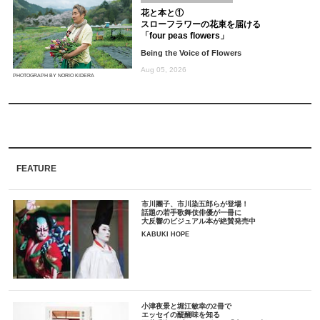
花と本と①
スローフラワーの花束を届ける
「four peas flowers」
Being the Voice of Flowers
Aug 05, 2026
PHOTOGRAPH BY NORIO KIDERA
FEATURE
市川團子、市川染五郎らが登場！
話題の若手歌舞伎俳優が一冊に
大反響のビジュアル本が絶賛発売中
KABUKI HOPE
小津夜景と堀江敏幸の2冊で
エッセイの醍醐味を知る