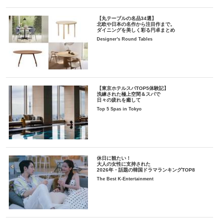
【丸テーブルの名品34選】
北欧や日本の名作から注目作まで。
ダイニングを美しく彩る円卓まとめ
Designer's Round Tables
【東京ホテルスパTOP5体験記】
洗練された極上空間＆スパで
日々の疲れを癒して
Top 5 Spas in Tokyo
休日に観たい！
大人の女性に支持された
2026年・話題の韓国ドラマランキングTOP8
The Best K-Entertainment