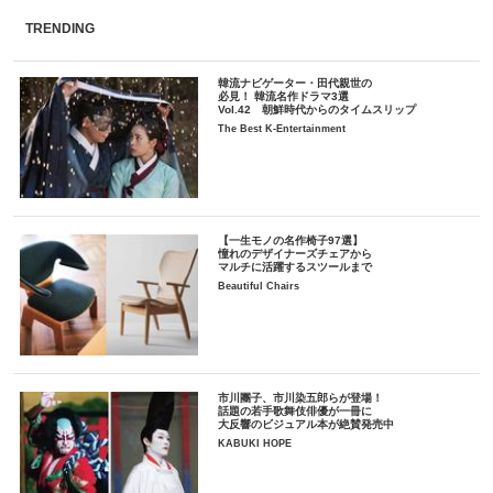
TRENDING
韓流ナビゲーター・田代親世の
必見！ 韓流名作ドラマ3選
Vol.42 朝鮮時代からのタイムスリップ
The Best K-Entertainment
【一生モノの名作椅子97選】
憧れのデザイナーズチェアから
マルチに活躍するスツールまで
Beautiful Chairs
市川團子、市川染五郎らが登場！
話題の若手歌舞伎俳優が一冊に
大反響のビジュアル本が絶賛発売中
KABUKI HOPE