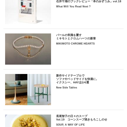
石井千湖のブックレビュー「本のみずうみ」vol.18
What Will You Read Next ?
パールの常識を覆す
ミキモトとクロムハーツの新章
MIKIMOTO CHROME HEARTS
新作サイドテーブルで
ソファやベッドサイドを快適に。
イクスシー、HAYほか6選
New Side Tables
長尾智子の日々のスープ
Vol.19 コーンスープ焼きもろこしのせ
SOUP, A WAY OF LIFE