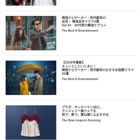
韓流ナビゲーター・田代親世の
必見！ 韓流名作ドラマ3選
Vol.43 40代男の最強ラブコメ
The Best K-Entertainment
【2026年最新】
キュンとしたいときに！
韓流ナビゲーター・田代親世のおすすめ恋愛ドラマ
30選
The Best K-Entertainment
プラダ、サンローランほか。
ランジェリー風ウェアを
街で、家で。重ね着にもおすすめ
The New Lingerie Dressing