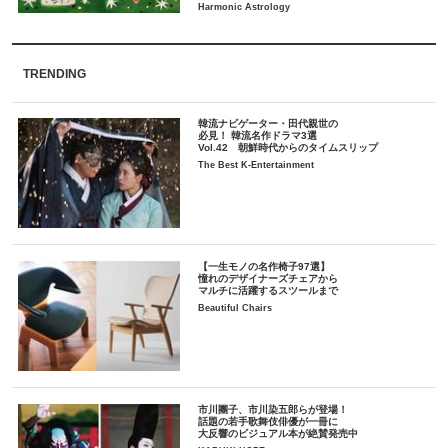
TRENDING
韓流ナビゲーター・田代親世の
必見！ 韓流名作ドラマ3選
Vol.42 朝鮮時代からのタイムスリップ
The Best K-Entertainment
【一生モノの名作椅子97選】
憧れのデザイナーズチェアから
マルチに活躍するスツールまで
Beautiful Chairs
市川團子、市川染五郎らが登場！
話題の若手歌舞伎俳優が一冊に
大反響のビジュアル本が絶賛発売中