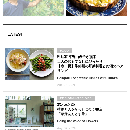
LATEST
FOOD
料理家 平野由希子が提案
大人のおもてなしにぴったり！
【春、夏】季節別の野菜料理とお酒のペア
リング
Delightful Vegetable Dishes with Drinks
Aug 07, 2026
DESIGN&INTERIORS
花と本と②
植物と人をそっとつなぐ書店
「草舟あんとす号」
Being the Voice of Flowers
Aug 06, 2026