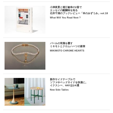
小津夜景と堀江敏幸の2冊で
エッセイの醍醐味を知る
石井千湖のブックレビュー「本のみずうみ」vol.18
What Will You Read Next ?
パールの常識を覆す
ミキモトとクロムハーツの新章
MIKIMOTO CHROME HEARTS
新作サイドテーブルで
ソファやベッドサイドを快適に。
イクスシー、HAYほか6選
New Side Tables