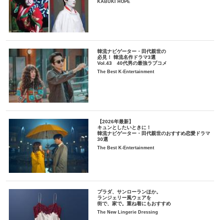
KABUKI HOPE
韓流ナビゲーター・田代親世の
必見！ 韓流名作ドラマ3選
Vol.43 40代男の最強ラブコメ
The Best K-Entertainment
【2026年最新】
キュンとしたいときに！
韓流ナビゲーター・田代親世のおすすめ恋愛ドラマ
30選
The Best K-Entertainment
プラダ、サンローランほか。
ランジェリー風ウェアを
街で、家で。重ね着にもおすすめ
The New Lingerie Dressing