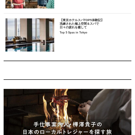
【東京ホテルスパTOP5体験記】
洗練された極上空間＆スパで
日々の疲れを癒して
Top 5 Spas in Tokyo