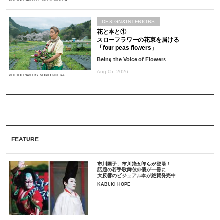
PHOTOGRAPHS BY NORIO KIDERA
DESIGN&INTERIORS
花と本と①
スローフラワーの花束を届ける
「four peas flowers」
Being the Voice of Flowers
Aug 05, 2026
PHOTOGRAPH BY NORIO KIDERA
FEATURE
市川團子、市川染五郎らが登場！
話題の若手歌舞伎俳優が一冊に
大反響のビジュアル本が絶賛発売中
KABUKI HOPE