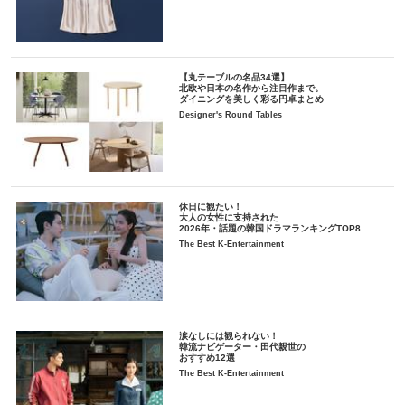
【丸テーブルの名品34選】
北欧や日本の名作から注目作まで。
ダイニングを美しく彩る円卓まとめ
Designer's Round Tables
休日に観たい！
大人の女性に支持された
2026年・話題の韓国ドラマランキングTOP8
The Best K-Entertainment
涙なしには観られない！
韓流ナビゲーター・田代親世の
おすすめ12選
The Best K-Entertainment