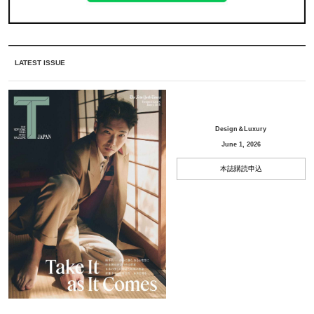
LATEST ISSUE
Design＆Luxury
June 1, 2026
本誌購読申込