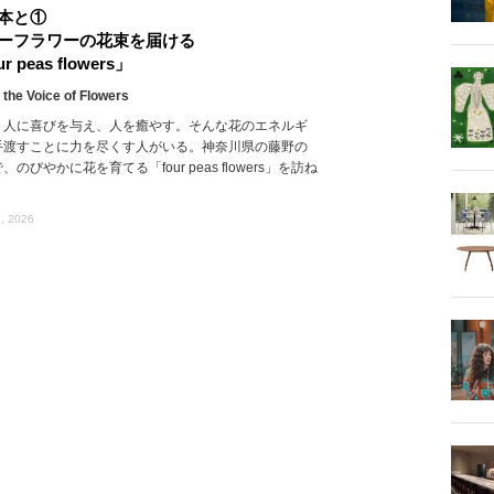
本と①
ーフラワーの花束を届ける
r peas flowers」
 the Voice of Flowers
、人に喜びを与え、人を癒やす。そんな花のエネルギ
手渡すことに力を尽くす人がいる。神奈川県の藤野の
、のびやかに花を育てる「four peas flowers」を訪ね
, 2026