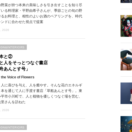
の野菜が持つ本来の美味しさを引き出すことを知り尽
ている料理家・平野由希子さんが、季節ごとの旬の野
作るお料理と、相性のよいお酒のペアリングを、時代
レンドに合わせた視点で提案
, 2026
IGN&INTERIORS
本と②
と人をそっとつなぐ書店
舟あんとす号」
 the Voice of Flowers
、人に喜びを与え、人を癒やす。そんな花のエネルギ
、本を通じて人に手渡す書店「草船あんとす号」。東
小平市小川町で、人と植物を優しくつなぐ場を営む、
絵里さんを訪ねた
, 2026
IGN&INTERIORS