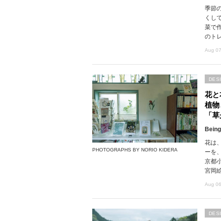
季節
くし
菜で
のト
Aug 07
DES
花と
植物
「草
Being
花は
PHOTOGRAPHS BY NORIO KIDERA
ーを
京都
宮岡
Aug 06
DES