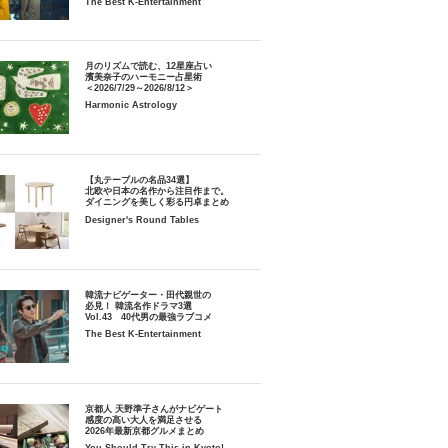
The Best K-Entertainment
月のリズムで読む、12星座占い
濱美奈子のハーモニー占星術
＜2026/7/29～2026/8/12＞
Harmonic Astrology
【丸テーブルの名品34選】
北欧や日本の名作から注目作まで。
ダイニングを美しく彩る円卓まとめ
Designer's Round Tables
韓流ナビゲーター・田代親世の
必見！ 韓流名作ドラマ3選
Vol.43 40代男の最強ラブコメ
The Best K-Entertainment
京都人 天野準子さんがナビゲート
感度の高い大人を満足させる
2026年最新京都グルメまとめ