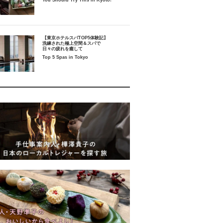
You Should Try This in Kyoto!
【東京ホテルスパTOP5体験記】
洗練された極上空間＆スパで
日々の疲れを癒して
Top 5 Spas in Tokyo