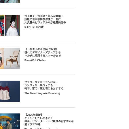
市川團子、市川染五郎らが登場！
話題の若手歌舞伎俳優が一冊に
大反響のビジュアル本が絶賛発売中
KABUKI HOPE
【一生モノの名作椅子97選】
憧れのデザイナーズチェアから
マルチに活躍するスツールまで
Beautiful Chairs
プラダ、サンローランほか。
ランジェリー風ウェアを
街で、家で。重ね着にもおすすめ
The New Lingerie Dressing
【2026年最新】
キュンとしたいときに！
韓流ナビゲーター・田代親世のおすすめ恋
愛ドラマ30選