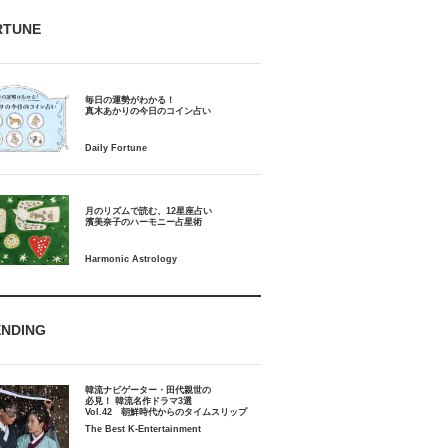
RTUNE
毎日の運勢がわかる！
月のリズムで読む、12星座占い
ENDING
韓流ナビゲーター・田代親世の
必見！ 韓流名作ドラマ3選
Vol.42 朝鮮時代からのタイムスリップ
The Best K-Entertainment