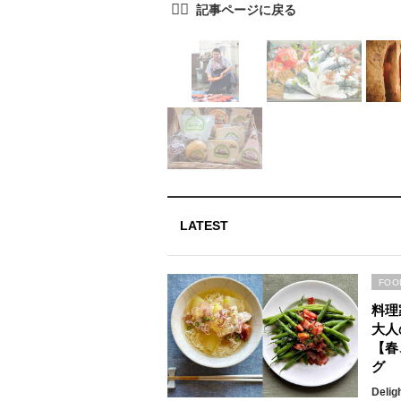
LATEST
FOO
料理
大人
【春
グ
Delig