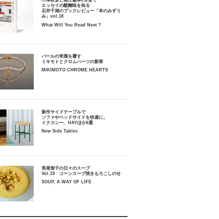
小津夜景と堀江敏幸の2冊で
エッセイの醍醐味を知る
石井千湖のブックレビュー「本のみずう
み」vol.18
What Will You Read Next ?
パールの常識を覆す
ミキモトとクロムハーツの新章
MIKIMOTO CHROME HEARTS
新作サイドテーブルで
ソファやベッドサイドを快適に。
イクスシー、HAYほか6選
New Side Tables
長尾智子の日々のスープ
Vol.19 コーンスープ焼きもろこしのせ
SOUP, A WAY OF LIFE