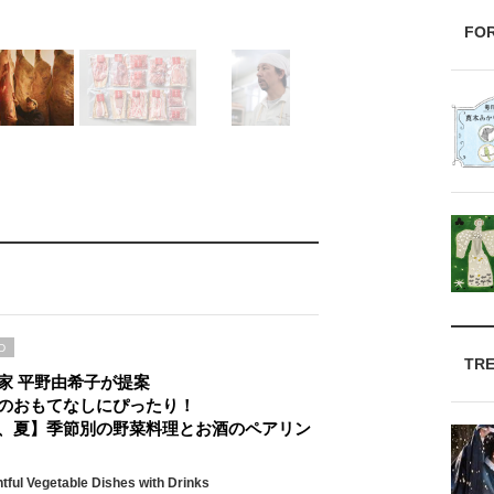
FO
D
TR
家 平野由希子が提案
のおもてなしにぴったり！
、夏】季節別の野菜料理とお酒のペアリン
htful Vegetable Dishes with Drinks