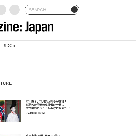
SDGs
ATURE
市川團子、市川染五郎らが登場！
話題の若手歌舞伎俳優が一冊に
大反響のビジュアル本が絶賛発売中
KABUKI HOPE