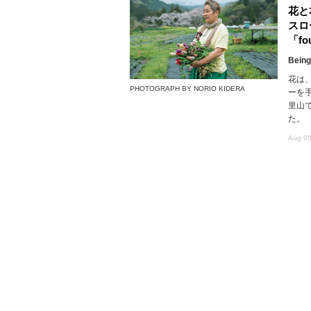
花と
スロ
「fou
Being
花は
PHOTOGRAPH BY NORIO KIDERA
ーを
里山で
た。
Aug 05