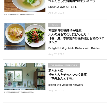
つるんとした鶏胸肉の冷たいスープ
SOUP, A WAY OF LIFE
Aug 08, 2026
PHOTOGRAPH BY TAKAKO HIROSE
FOOD
料理家 平野由希子が提案
大人のおもてなしにぴったり！
【春、夏】季節別の野菜料理とお酒のペア
リング
Delightful Vegetable Dishes with Drinks
Aug 07, 2026
DESIGN&INTERIORS
花と本と②
植物と人をそっとつなぐ書店
「草舟あんとす号」
Being the Voice of Flowers
Aug 06, 2026
PHOTOGRAPHS BY NORIO KIDERA