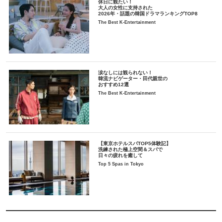
休日に観たい！
大人の女性に支持された
2026年・話題の韓国ドラマランキングTOP8
The Best K-Entertainment
涙なしには観られない！
韓流ナビゲーター・田代親世の
おすすめ12選
The Best K-Entertainment
【東京ホテルスパTOP5体験記】
洗練された極上空間＆スパで
日々の疲れを癒して
Top 5 Spas in Tokyo