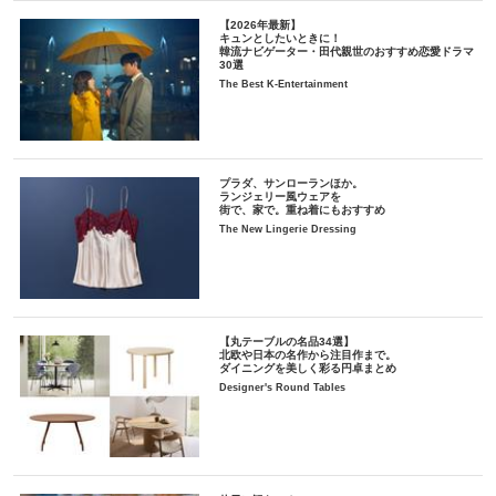
【2026年最新】
キュンとしたいときに！
韓流ナビゲーター・田代親世のおすすめ恋愛ドラマ
30選
The Best K-Entertainment
プラダ、サンローランほか。
ランジェリー風ウェアを
街で、家で。重ね着にもおすすめ
The New Lingerie Dressing
【丸テーブルの名品34選】
北欧や日本の名作から注目作まで。
ダイニングを美しく彩る円卓まとめ
Designer's Round Tables