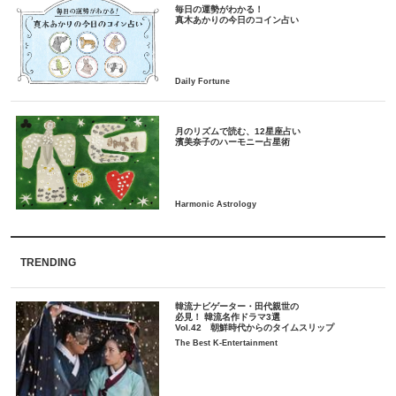
毎日の運勢がわかる！
月のリズムで読む、12星座占い
TRENDING
韓流ナビゲーター・田代親世の
必見！ 韓流名作ドラマ3選
Vol.42 朝鮮時代からのタイムスリップ
The Best K-Entertainment