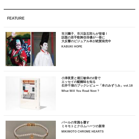
FEATURE
市川團子、市川染五郎らが登場！
話題の若手歌舞伎俳優が一冊に
大反響のビジュアル本が絶賛発売中
KABUKI HOPE
小津夜景と堀江敏幸の2冊で
エッセイの醍醐味を知る
石井千湖のブックレビュー「本のみずうみ」vol.18
What Will You Read Next ?
パールの常識を覆す
ミキモトとクロムハーツの新章
MIKIMOTO CHROME HEARTS