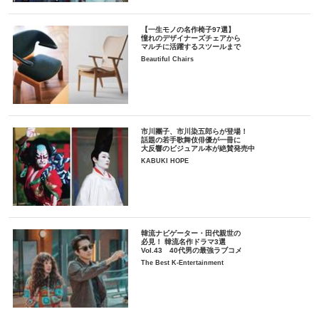
【一生モノの名作椅子97選】
憧れのデザイナーズチェアから
マルチに活躍するスツールまで
Beautiful Chairs
市川團子、市川染五郎らが登場！
話題の若手歌舞伎俳優が一冊に
大反響のビジュアル本が絶賛発売中
KABUKI HOPE
韓流ナビゲーター・田代親世の
必見！ 韓流名作ドラマ3選
Vol.43 40代男の最強ラブコメ
The Best K-Entertainment