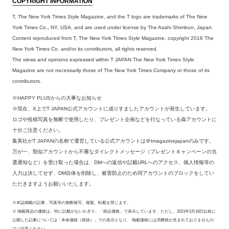
COPYRIGHT INFORMATION
T, The New York Times Style Magazine, and the T logo are trademarks of The New
York Times Co., NY, USA, and are used under license by The Asahi Shimbun, Japan.
Content reproduced from T, The New York Times Style Magazine, copyright 2016 The
New York Times Co. and/or its contributors, all rights reserved.
The views and opinions expressed within T JAPAN The New York Times Style
Magazine are not necessarily those of The New York Times Company or those of its
contributors.
※HAPPY PLUSからの大事なお知らせ
※現在、X上でT JAPAN公式アカウントに成りすましたアカウントが発生しています。
ロゴや投稿写真を無断で使用したり、プレゼント企画などを行なっている偽アカウントに
十分ご注意ください。
集英社がT JAPANの名称で運営している公式アカウントは＠tmagazinejapanのみです。
万が一、類似アカウントから不審なダイレクトメッセージ（プレゼントキャンペーンの当
選通知など）を受け取った場合は、DMへの返信や記載URLへのアクセス、個人情報等の
入力は決してせず、DM自体を削除し、被害防止のため同アカウントのブロックをしてい
ただきますようお願いいたします。
※本誌掲載の記事、写真等の無断複写、複製、転載を禁じます。
※ 掲載商品の価格は、特に記載がないかぎり、「税込価格」で表示しています。ただし、2021年3月18日以前に
公開した記事については「本体価格（税抜）」での表示となり、 掲載価格には消費税が含まれておりませんの
でご注意ください。