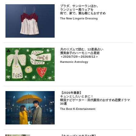
プラダ、サンローランほか。
ランジェリー風ウェアを
街で、家で。重ね着にもおすすめ
The New Lingerie Dressing
月のリズムで読む、12星座占い
濱美奈子のハーモニー占星術
＜2026/7/29～2026/8/12＞
Harmonic Astrology
【2026年最新】
キュンとしたいときに！
韓流ナビゲーター・田代親世のおすすめ恋愛ドラマ
30選
The Best K-Entertainment