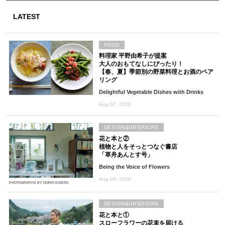
LATEST
FOOD
料理家 平野由希子が提案
大人のおもてなしにぴったり！
【春、夏】季節別の野菜料理とお酒のペア
リング
Delightful Vegetable Dishes with Drinks
Aug 07, 2026
DESIGN&INTERIORS
花と本と②
植物と人をそっとつなぐ書店
「草舟あんとす号」
Being the Voice of Flowers
Aug 06, 2026
PHOTOGRAPHS BY NORIO KIDERA
DESIGN&INTERIORS
花と本と①
スローフラワーの花束を届ける