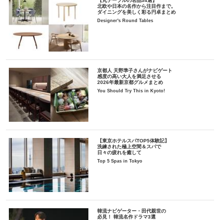
【丸テーブルの名品34選】
北欧や日本の名作から注目作まで。
ダイニングを美しく彩る円卓まとめ
Designer's Round Tables
京都人 天野準子さんがナビゲート
感度の高い大人を満足させる
2026年最新京都グルメまとめ
You Should Try This in Kyoto!
【東京ホテルスパTOP5体験記】
洗練された極上空間＆スパで
日々の疲れを癒して
Top 5 Spas in Tokyo
韓流ナビゲーター・田代親世の
必見！ 韓流名作ドラマ3選