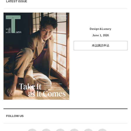
LATEST ISSUE
Design＆Luxury
June 1, 2026
本誌購読申込
FOLLOW US