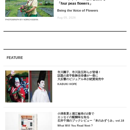
「four peas flowers」
Being the Voice of Flowers
Aug 05, 2026
PHOTOGRAPH BY NORIO KIDERA
FEATURE
市川團子、市川染五郎らが登場！
話題の若手歌舞伎俳優が一冊に
大反響のビジュアル本が絶賛発売中
KABUKI HOPE
小津夜景と堀江敏幸の2冊で
エッセイの醍醐味を知る
石井千湖のブックレビュー「本のみずうみ」vol.18
What Will You Read Next ?