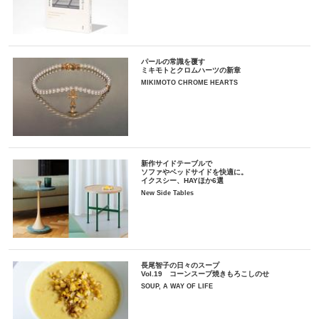
パールの常識を覆す
ミキモトとクロムハーツの新章
MIKIMOTO CHROME HEARTS
新作サイドテーブルで
ソファやベッドサイドを快適に。
イクスシー、HAYほか6選
New Side Tables
長尾智子の日々のスープ
Vol.19 コーンスープ焼きもろこしのせ
SOUP, A WAY OF LIFE