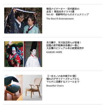
韓流ナビゲーター・田代親世の
必見！ 韓流名作ドラマ3選
Vol.42 朝鮮時代からのタイムスリップ
The Best K-Entertainment
市川團子、市川染五郎らが登場！
話題の若手歌舞伎俳優が一冊に
大反響のビジュアル本が絶賛発売中
KABUKI HOPE
【一生モノの名作椅子97選】
憧れのデザイナーズチェアから
マルチに活躍するスツールまで
Beautiful Chairs