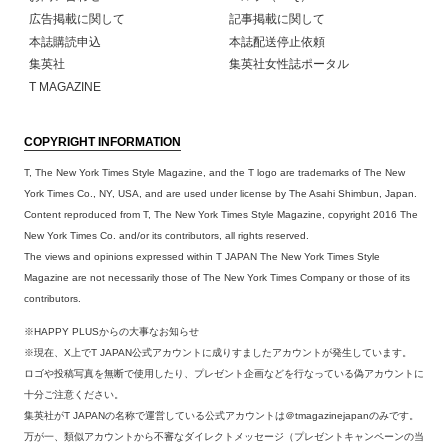
広告掲載に関して
記事掲載に関して
本誌購読申込
本誌配送停止依頼
集英社
集英社女性誌ポータル
T MAGAZINE
COPYRIGHT INFORMATION
T, The New York Times Style Magazine, and the T logo are trademarks of The New
York Times Co., NY, USA, and are used under license by The Asahi Shimbun, Japan.
Content reproduced from T, The New York Times Style Magazine, copyright 2016 The
New York Times Co. and/or its contributors, all rights reserved.
The views and opinions expressed within T JAPAN The New York Times Style
Magazine are not necessarily those of The New York Times Company or those of its
contributors.
※HAPPY PLUSからの大事なお知らせ
※現在、X上でT JAPAN公式アカウントに成りすましたアカウントが発生しています。
ロゴや投稿写真を無断で使用したり、プレゼント企画などを行なっている偽アカウントに
十分ご注意ください。
集英社がT JAPANの名称で運営している公式アカウントは＠tmagazinejapanのみです。
万が一、類似アカウントから不審なダイレクトメッセージ（プレゼントキャンペーンの当