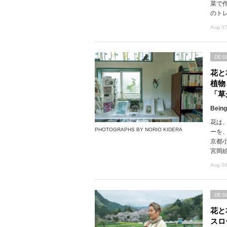
菜で
のト
Aug 07
DES
花と
植物
「草
Being
花は
PHOTOGRAPHS BY NORIO KIDERA
ーを
京都
宮岡
Aug 06
DES
花と
スロ