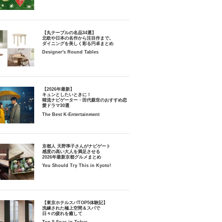
【丸テーブルの名品34選】
北欧や日本の名作から注目作まで。
ダイニングを美しく彩る円卓まとめ
Designer's Round Tables
【2026年最新】
キュンとしたいときに！
韓流ナビゲーター・田代親世のおすすめ恋
愛ドラマ30選
The Best K-Entertainment
京都人 天野準子さんがナビゲート
感度の高い大人を満足させる
2026年最新京都グルメまとめ
You Should Try This in Kyoto!
【東京ホテルスパTOP5体験記】
洗練された極上空間＆スパで
日々の疲れを癒して