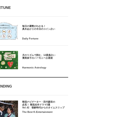
RTUNE
毎日の運勢がわかる！
月のリズムで読む、12星座占い
ENDING
韓流ナビゲーター・田代親世の
必見！ 韓流名作ドラマ3選
Vol.42 朝鮮時代からのタイムスリップ
The Best K-Entertainment