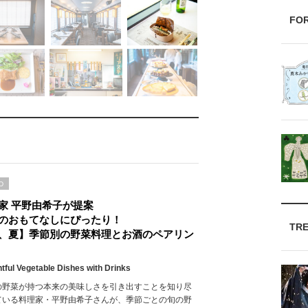
FO
D
家 平野由希子が提案
のおもてなしにぴったり！
TR
、夏】季節別の野菜料理とお酒のペアリン
htful Vegetable Dishes with Drinks
の野菜が持つ本来の美味しさを引き出すことを知り尽
ている料理家・平野由希子さんが、季節ごとの旬の野