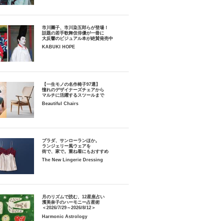
市川團子、市川染五郎らが登場！
話題の若手歌舞伎俳優が一冊に
大反響のビジュアル本が絶賛発売中
KABUKI HOPE
【一生モノの名作椅子97選】
憧れのデザイナーズチェアから
マルチに活躍するスツールまで
Beautiful Chairs
プラダ、サンローランほか。
ランジェリー風ウェアを
街で、家で。重ね着にもおすすめ
The New Lingerie Dressing
月のリズムで読む、12星座占い
濱美奈子のハーモニー占星術
＜2026/7/29～2026/8/12＞
Harmonic Astrology