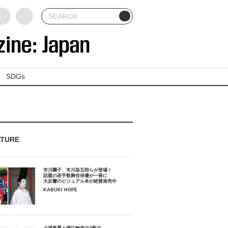
SDGs
ATURE
市川團子、市川染五郎らが登場！
話題の若手歌舞伎俳優が一冊に
大反響のビジュアル本が絶賛発売中
KABUKI HOPE