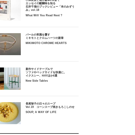
小津夜景と堀江敏幸の2冊で
エッセイの醍醐味を知る
石井千湖のブックレビュー「本のみずう
み」vol.18
What Will You Read Next ?
パールの常識を覆す
ミキモトとクロムハーツの新章
MIKIMOTO CHROME HEARTS
新作サイドテーブルで
ソファやベッドサイドを快適に。
イクスシー、HAYほか6選
New Side Tables
長尾智子の日々のスープ
Vol.19 コーンスープ焼きもろこしのせ
SOUP, A WAY OF LIFE