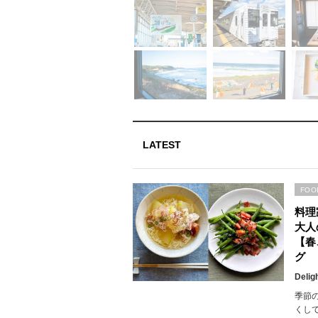
LATEST
FOO
料理
大人
【春
グ
Delig
季節
くし