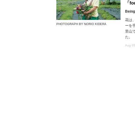
「fou
Being
花は
PHOTOGRAPH BY NORIO KIDERA
ーを
里山で
た。
Aug 05