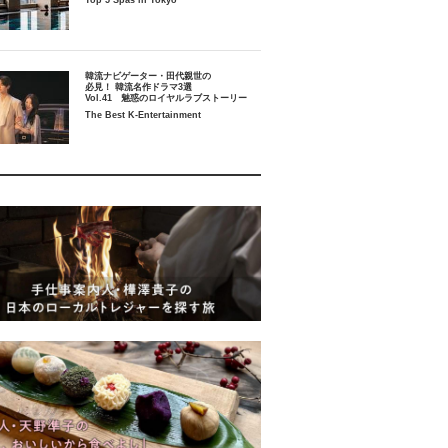
Top 5 Spas in Tokyo
韓流ナビゲーター・田代親世の
必見！ 韓流名作ドラマ3選
Vol.41 魅惑のロイヤルラブストーリー
The Best K-Entertainment