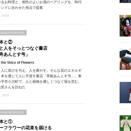
作るお料理と、相性のよいお酒のペアリングを、時代
レンドに合わせた視点で提案
, 2026
IGN&INTERIORS
本と②
と人をそっとつなぐ書店
舟あんとす号」
 the Voice of Flowers
、人に喜びを与え、人を癒やす。そんな花のエネルギ
、本を通じて人に手渡す書店「草船あんとす号」。東
小平市小川町で、人と植物を優しくつなぐ場を営む、
絵里さんを訪ねた
, 2026
IGN&INTERIORS
本と①
ーフラワーの花束を届ける