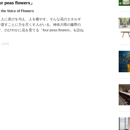
r peas flowers」
 the Voice of Flowers
、人に喜びを与え、人を癒やす。そんな花のエネルギ
手渡すことに力を尽くす人がいる。神奈川県の藤野の
、のびやかに花を育てる「four peas flowers」を訪ね
, 2026