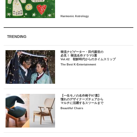
TRENDING
韓流ナビゲーター・田代親世の
必見！ 韓流名作ドラマ3選
Vol.42 朝鮮時代からのタイムスリップ
The Best K-Entertainment
【一生モノの名作椅子97選】
憧れのデザイナーズチェアから
マルチに活躍するスツールまで
Beautiful Chairs