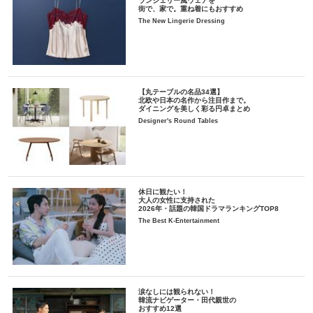
ランジェリー風ウェアを
街で、家で。重ね着にもおすすめ
The New Lingerie Dressing
【丸テーブルの名品34選】
北欧や日本の名作から注目作まで。
ダイニングを美しく彩る円卓まとめ
Designer's Round Tables
休日に観たい！
大人の女性に支持された
2026年・話題の韓国ドラマランキングTOP8
The Best K-Entertainment
涙なしには観られない！
韓流ナビゲーター・田代親世の
おすすめ12選