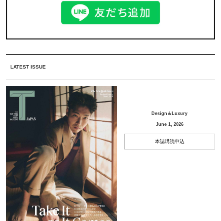
LATEST ISSUE
Design＆Luxury
June 1, 2026
本誌購読申込