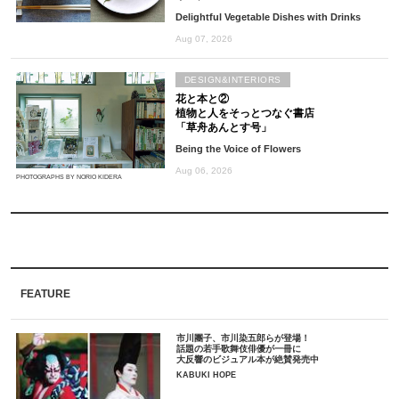
Delightful Vegetable Dishes with Drinks
Aug 07, 2026
DESIGN&INTERIORS
花と本と②
植物と人をそっとつなぐ書店
「草舟あんとす号」
Being the Voice of Flowers
Aug 06, 2026
PHOTOGRAPHS BY NORIO KIDERA
FEATURE
市川團子、市川染五郎らが登場！
話題の若手歌舞伎俳優が一冊に
大反響のビジュアル本が絶賛発売中
KABUKI HOPE