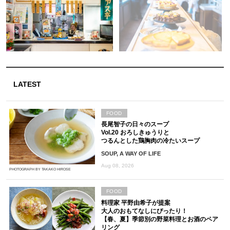
LATEST
FOOD
長尾智子の日々のスープ
Vol.20 おろしきゅうりと
つるんとした鶏胸肉の冷たいスープ
SOUP, A WAY OF LIFE
Aug 08, 2026
PHOTOGRAPH BY TAKAKO HIROSE
FOOD
料理家 平野由希子が提案
大人のおもてなしにぴったり！
【春、夏】季節別の野菜料理とお酒のペア
リング