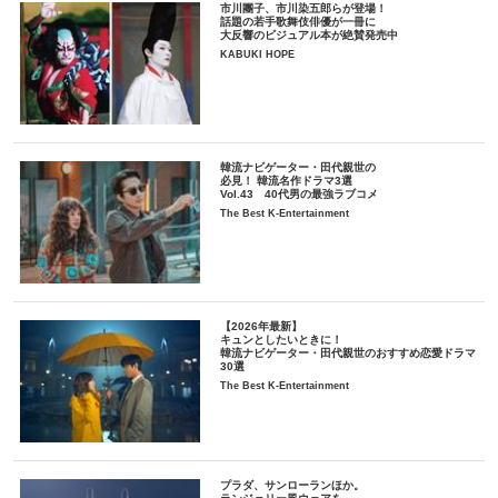
市川團子、市川染五郎らが登場！
話題の若手歌舞伎俳優が一冊に
大反響のビジュアル本が絶賛発売中
KABUKI HOPE
韓流ナビゲーター・田代親世の
必見！ 韓流名作ドラマ3選
Vol.43 40代男の最強ラブコメ
The Best K-Entertainment
【2026年最新】
キュンとしたいときに！
韓流ナビゲーター・田代親世のおすすめ恋愛ドラマ
30選
The Best K-Entertainment
プラダ、サンローランほか。