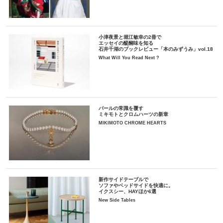
小津夜景と堀江敏幸の2冊で
エッセイの醍醐味を知る
石井千湖のブックレビュー「本のみずうみ」vol.18
What Will You Read Next ?
パールの常識を覆す
ミキモトとクロムハーツの新章
MIKIMOTO CHROME HEARTS
新作サイドテーブルで
ソファやベッドサイドを快適に。
イクスシー、HAYほか6選
New Side Tables