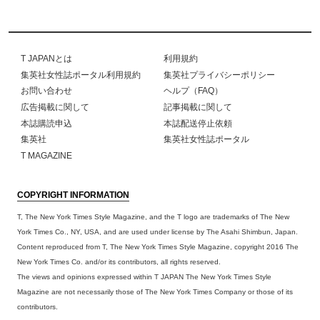
T JAPANとは
利用規約
集英社女性誌ポータル利用規約
集英社プライバシーポリシー
お問い合わせ
ヘルプ（FAQ）
広告掲載に関して
記事掲載に関して
本誌購読申込
本誌配送停止依頼
集英社
集英社女性誌ポータル
T MAGAZINE
COPYRIGHT INFORMATION
T, The New York Times Style Magazine, and the T logo are trademarks of The New
York Times Co., NY, USA, and are used under license by The Asahi Shimbun, Japan.
Content reproduced from T, The New York Times Style Magazine, copyright 2016 The
New York Times Co. and/or its contributors, all rights reserved.
The views and opinions expressed within T JAPAN The New York Times Style
Magazine are not necessarily those of The New York Times Company or those of its
contributors.