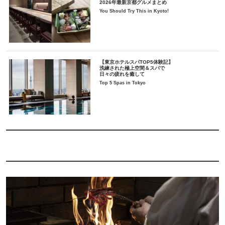
2026年最新京都グルメまとめ
You Should Try This in Kyoto!
【東京ホテルスパTOP5体験記】
洗練された極上空間＆スパで
日々の疲れを癒して
Top 5 Spas in Tokyo