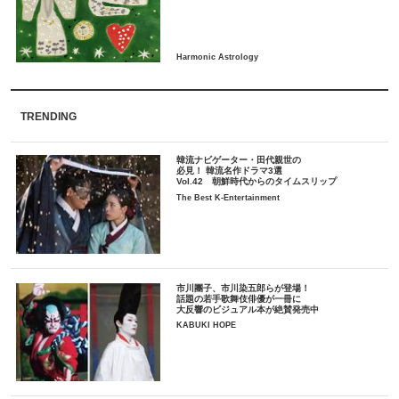
TRENDING
韓流ナビゲーター・田代親世の
必見！ 韓流名作ドラマ3選
Vol.42 朝鮮時代からのタイムスリップ
The Best K-Entertainment
市川團子、市川染五郎らが登場！
話題の若手歌舞伎俳優が一冊に
大反響のビジュアル本が絶賛発売中
KABUKI HOPE