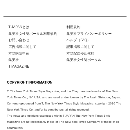
T JAPANとは
利用規約
集英社女性誌ポータル利用規約
集英社プライバシーポリシー
お問い合わせ
ヘルプ（FAQ）
広告掲載に関して
記事掲載に関して
本誌購読申込
本誌配送停止依頼
集英社
集英社女性誌ポータル
T MAGAZINE
COPYRIGHT INFORMATION
T, The New York Times Style Magazine, and the T logo are trademarks of The New
York Times Co., NY, USA, and are used under license by The Asahi Shimbun, Japan.
Content reproduced from T, The New York Times Style Magazine, copyright 2016 The
New York Times Co. and/or its contributors, all rights reserved.
The views and opinions expressed within T JAPAN The New York Times Style
Magazine are not necessarily those of The New York Times Company or those of its
contributors.