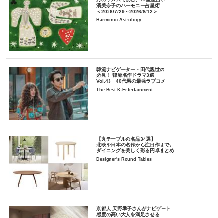
濱美奈子のハーモニー占星術
＜2026/7/29～2026/8/12＞
Harmonic Astrology
韓流ナビゲーター・田代親世の
必見！ 韓流名作ドラマ3選
Vol.43 40代男の最強ラブコメ
The Best K-Entertainment
【丸テーブルの名品34選】
北欧や日本の名作から注目作まで。
ダイニングを美しく彩る円卓まとめ
Designer's Round Tables
京都人 天野準子さんがナビゲート
感度の高い大人を満足させる