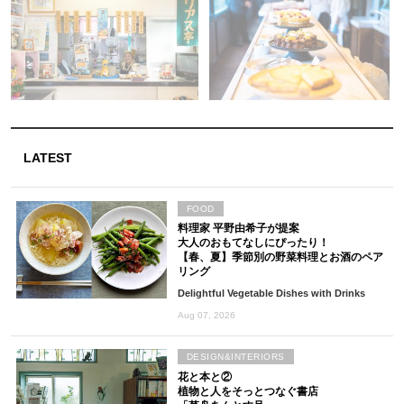
LATEST
FOOD
料理家 平野由希子が提案
大人のおもてなしにぴったり！
【春、夏】季節別の野菜料理とお酒のペア
リング
Delightful Vegetable Dishes with Drinks
Aug 07, 2026
DESIGN&INTERIORS
花と本と②
植物と人をそっとつなぐ書店