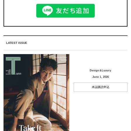
LATEST ISSUE
Design＆Luxury
June 1, 2026
本誌購読申込