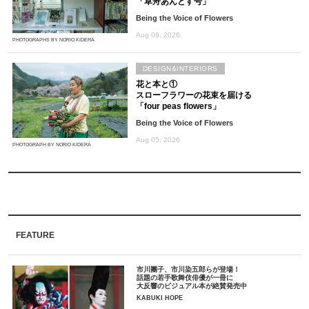
「草舟あんとす号」
Being the Voice of Flowers
Aug 06, 2026
PHOTOGRAPHS BY NORIO KIDERA
DESIGN&INTERIORS
花と本と①
スローフラワーの花束を届ける
「four peas flowers」
Being the Voice of Flowers
Aug 05, 2026
PHOTOGRAPH BY NORIO KIDERA
FEATURE
市川團子、市川染五郎らが登場！
話題の若手歌舞伎俳優が一冊に
大反響のビジュアル本が絶賛発売中
KABUKI HOPE