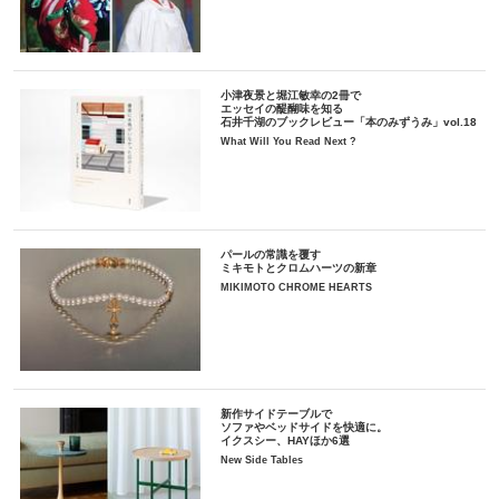
小津夜景と堀江敏幸の2冊で
エッセイの醍醐味を知る
石井千湖のブックレビュー「本のみずうみ」vol.18
What Will You Read Next ?
パールの常識を覆す
ミキモトとクロムハーツの新章
MIKIMOTO CHROME HEARTS
新作サイドテーブルで
ソファやベッドサイドを快適に。
イクスシー、HAYほか6選
New Side Tables