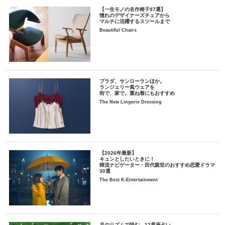
【一生モノの名作椅子97選】
憧れのデザイナーズチェアから
マルチに活躍するスツールまで
Beautiful Chairs
プラダ、サンローランほか。
ランジェリー風ウェアを
街で、家で。重ね着にもおすすめ
The New Lingerie Dressing
【2026年最新】
キュンとしたいときに！
韓流ナビゲーター・田代親世のおすすめ恋愛ドラマ
30選
The Best K-Entertainment
月のリズムで読む、12星座占い