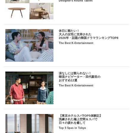
Designer's Round Tables
休日に観たい！
大人の女性に支持された
2026年・話題の韓国ドラマランキングTOP8
The Best K-Entertainment
涙なしには観られない！
韓流ナビゲーター・田代親世の
おすすめ12選
The Best K-Entertainment
【東京ホテルスパTOP5体験記】
洗練された極上空間＆スパで
日々の疲れを癒して
Top 5 Spas in Tokyo