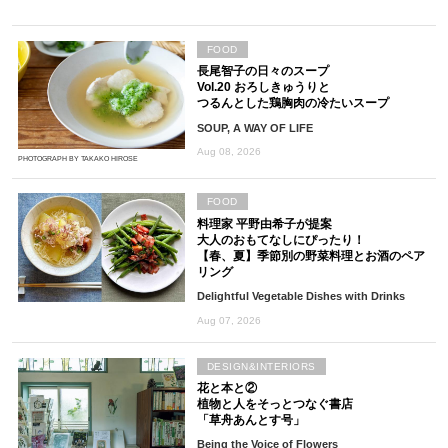
FOOD
長尾智子の日々のスープ
Vol.20 おろしきゅうりと
つるんとした鶏胸肉の冷たいスープ
SOUP, A WAY OF LIFE
Aug 08, 2026
PHOTOGRAPH BY TAKAKO HIROSE
FOOD
料理家 平野由希子が提案
大人のおもてなしにぴったり！
【春、夏】季節別の野菜料理とお酒のペア
リング
Delightful Vegetable Dishes with Drinks
Aug 07, 2026
DESIGN&INTERIORS
花と本と②
植物と人をそっとつなぐ書店
「草舟あんとす号」
Being the Voice of Flowers