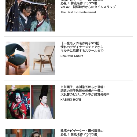
必見！ 韓流名作ドラマ3選
Vol.42 朝鮮時代からのタイムスリップ
The Best K-Entertainment
【一生モノの名作椅子97選】
憧れのデザイナーズチェアから
マルチに活躍するスツールまで
Beautiful Chairs
市川團子、市川染五郎らが登場！
話題の若手歌舞伎俳優が一冊に
大反響のビジュアル本が絶賛発売中
KABUKI HOPE
韓流ナビゲーター・田代親世の
必見！ 韓流名作ドラマ3選