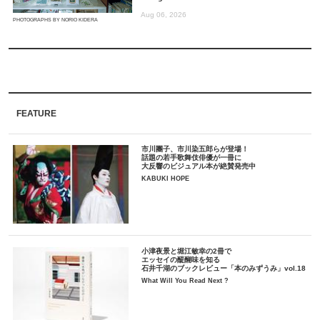
Aug 06, 2026
PHOTOGRAPHS BY NORIO KIDERA
FEATURE
市川團子、市川染五郎らが登場！
話題の若手歌舞伎俳優が一冊に
大反響のビジュアル本が絶賛発売中
KABUKI HOPE
小津夜景と堀江敏幸の2冊で
エッセイの醍醐味を知る
石井千湖のブックレビュー「本のみずうみ」vol.18
What Will You Read Next ?