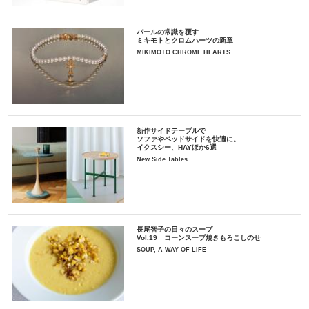
パールの常識を覆す
ミキモトとクロムハーツの新章
MIKIMOTO CHROME HEARTS
新作サイドテーブルで
ソファやベッドサイドを快適に。
イクスシー、HAYほか6選
New Side Tables
長尾智子の日々のスープ
Vol.19 コーンスープ焼きもろこしのせ
SOUP, A WAY OF LIFE