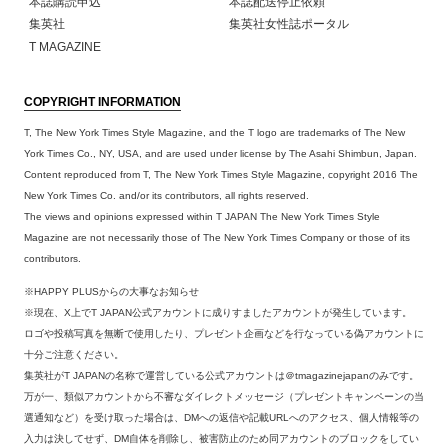
本誌購読申込
本誌配送停止依頼
集英社
集英社女性誌ポータル
T MAGAZINE
COPYRIGHT INFORMATION
T, The New York Times Style Magazine, and the T logo are trademarks of The New
York Times Co., NY, USA, and are used under license by The Asahi Shimbun, Japan.
Content reproduced from T, The New York Times Style Magazine, copyright 2016 The
New York Times Co. and/or its contributors, all rights reserved.
The views and opinions expressed within T JAPAN The New York Times Style
Magazine are not necessarily those of The New York Times Company or those of its
contributors.
※HAPPY PLUSからの大事なお知らせ
※現在、X上でT JAPAN公式アカウントに成りすましたアカウントが発生しています。
ロゴや投稿写真を無断で使用したり、プレゼント企画などを行なっている偽アカウントに
十分ご注意ください。
集英社がT JAPANの名称で運営している公式アカウントは＠tmagazinejapanのみです。
万が一、類似アカウントから不審なダイレクトメッセージ（プレゼントキャンペーンの当
選通知など）を受け取った場合は、DMへの返信や記載URLへのアクセス、個人情報等の
入力は決してせず、DM自体を削除し、被害防止のため同アカウントのブロックをしてい