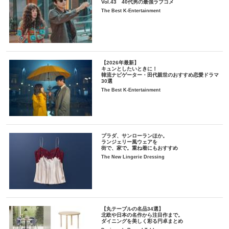
Vol.43 40代男の最強ラブコメ
The Best K-Entertainment
【2026年最新】
キュンとしたいときに！
韓流ナビゲーター・田代親世のおすすめ恋愛ドラマ
30選
The Best K-Entertainment
プラダ、サンローランほか。
ランジェリー風ウェアを
街で、家で。重ね着にもおすすめ
The New Lingerie Dressing
【丸テーブルの名品34選】
北欧や日本の名作から注目作まで。
ダイニングを美しく彩る円卓まとめ