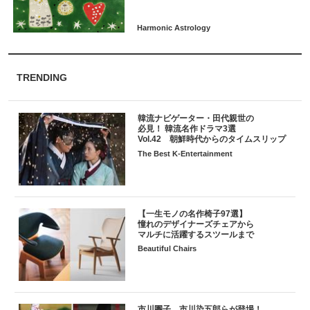
TRENDING
韓流ナビゲーター・田代親世の
必見！ 韓流名作ドラマ3選
Vol.42 朝鮮時代からのタイムスリップ
The Best K-Entertainment
【一生モノの名作椅子97選】
憧れのデザイナーズチェアから
マルチに活躍するスツールまで
Beautiful Chairs
市川團子、市川染五郎らが登場！