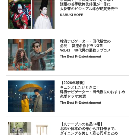
話題の若手歌舞伎俳優が一冊に
大反響のビジュアル本が絶賛発売中
KABUKI HOPE
韓流ナビゲーター・田代親世の
必見！ 韓流名作ドラマ3選
Vol.43 40代男の最強ラブコメ
The Best K-Entertainment
【2026年最新】
キュンとしたいときに！
韓流ナビゲーター・田代親世のおすすめ
恋愛ドラマ30選
The Best K-Entertainment
【丸テーブルの名品34選】
北欧や日本の名作から注目作まで。
ダイニングを美しく彩る円卓まとめ