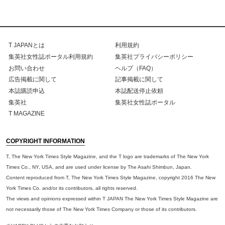
T JAPANとは
利用規約
集英社女性誌ポータル利用規約
集英社プライバシーポリシー
お問い合わせ
ヘルプ（FAQ）
広告掲載に関して
記事掲載に関して
本誌購読申込
本誌配送停止依頼
集英社
集英社女性誌ポータル
T MAGAZINE
COPYRIGHT INFORMATION
T, The New York Times Style Magazine, and the T logo are trademarks of The New York
Times Co., NY, USA, and are used under license by The Asahi Shimbun, Japan.
Content reproduced from T, The New York Times Style Magazine, copyright 2016 The New
York Times Co. and/or its contributors, all rights reserved.
The views and opinions expressed within T JAPAN The New York Times Style Magazine are
not necessarily those of The New York Times Company or those of its contributors.