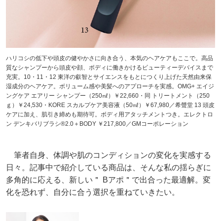
ハリコシの低下や頭皮の健やかさに向き合う、本気のヘアケアもここで。高品
質なシャンプーから頭皮や顔、ボディに働きかけるビューティーデバイスまで
充実。10・11・12 東洋の叡智とサイエンスをもとにつくり上げた天然由来保
湿成分のヘアケア。ボリューム感や美髪へのアプローチを実感。OMG+ エイジ
ングケア エアリー シャンプー（250㎖）￥22,660・同 トリートメント（250
ｇ）￥24,530・KORE スカルプケア美容液（50㎖）￥67,980／希聲堂 13 頭皮
ケアに加え、肌引き締めも期待可。ボディ用アタッチメントつき。エレクトロ
ン デンキバリブラシ®2.0＋BODY ￥217,800／GMコーポレーション
筆者自身、体調や肌のコンディションの変化を実感する
日々。記事中で紹介している商品は、そんな私の揺らぎに
多角的に応える、新しい＂ Bアポ＂で出合った最適解。変
化を恐れず、自分に合う選択を重ねていきたい。