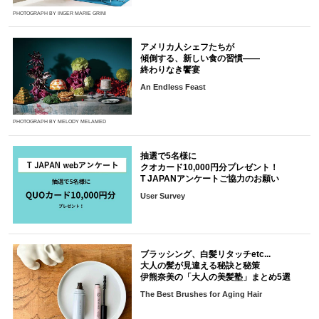
PHOTOGRAPH BY INGER MARIE GRINI
アメリカ人シェフたちが
傾倒する、新しい食の習慣――
終わりなき饗宴
An Endless Feast
PHOTOGRAPH BY MELODY MELAMED
抽選で5名様に
クオカード10,000円分プレゼント！
T JAPANアンケートご協力のお願い
User Survey
ブラッシング、白髪リタッチetc...
大人の髪が見違える秘訣と秘策
伊熊奈美の「大人の美髪塾」まとめ5選
The Best Brushes for Aging Hair