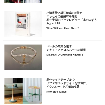
小津夜景と堀江敏幸の2冊で
エッセイの醍醐味を知る
石井千湖のブックレビュー「本のみずう
み」vol.18
What Will You Read Next ?
パールの常識を覆す
ミキモトとクロムハーツの新章
MIKIMOTO CHROME HEARTS
新作サイドテーブルで
ソファやベッドサイドを快適に。
イクスシー、HAYほか6選
New Side Tables