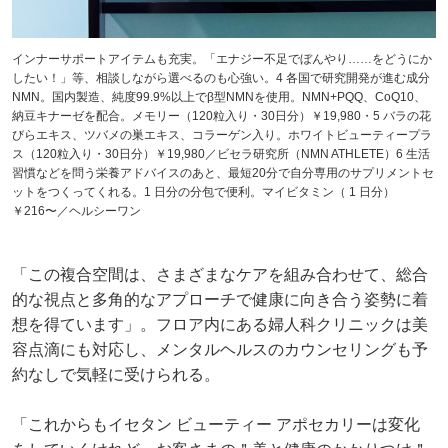
インナーサポートアイテムも充実。「エナジー不足でぼんやり……をどうにか
したい！」等、相談しながら選べるのも心強い。4 各国で研究開発が進む成分
NMN。国内製造、純度99.9%以上でβ型NMNを使用。NMN+PQQ、CoQ10、
納豆キナーゼを配合。メモリー（120粒入り・30日分）￥19,980・5 バラの花
びらエキス、ツバメの巣エキス、コラーゲン入り。ホワイトビューティープラ
ス（120粒入り・30日分）￥19,980／ビセラ研究所（NMN ATHLETE）6 生活
習慣などを問う栄養アドバイスのあと、最短20分で自分専用のサプリメントセ
ットをつくってくれる。1 日分の分包で便利。マイビタミン（ 1 日分）
￥216〜／ヘルシーワン
「この複合空間は、さまざまなケアを組み合わせて、総合
的な視点と多角的なアプローチで健康に向き合う姿勢に着
想を得ています」。フロア内にある婦人科クリニックは美
容点滴にも対応し、メンタルヘルスのカウンセリングも予
約なしで気軽に受けられる。
「これからもイセタン ビューティー アポセカリーは変化