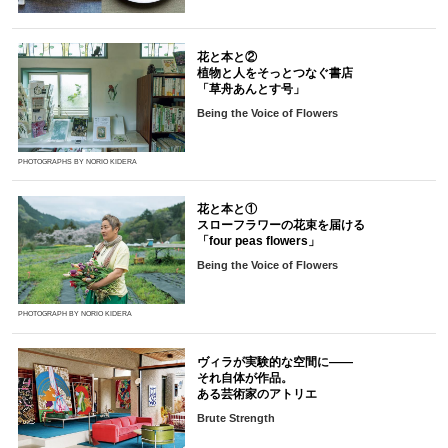
花と本と②
植物と人をそっとつなぐ書店
「草舟あんとす号」
Being the Voice of Flowers
PHOTOGRAPHS BY NORIO KIDERA
花と本と①
スローフラワーの花束を届ける
「four peas flowers」
Being the Voice of Flowers
PHOTOGRAPH BY NORIO KIDERA
ヴィラが実験的な空間に――
それ自体が作品。
ある芸術家のアトリエ
Brute Strength