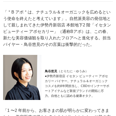
「＂B アポ＂は、ナチュラル＆オーガニックを広めるとい
う使命を終えたと考えています」。自然派美容の発信地と
して親しまれてきた伊勢丹新宿店 本館地下2 階「イセタン
ビューティー アポセカリー」（通称Bアポ）は、この春、
新たな美容価値観を取り入れたフロアへと進化する。担当
バイヤー・鳥谷悠見のその言葉は衝撃的だった。
鳥谷悠見
（とりたに・ゆうみ）
●伊勢丹新宿店 イセタン ビューティー アポセ
カリー バイヤー。ナチュラル＆オーガニック
コスメを約8年間担当し、CBDやインナーサポ
ートアイテムなど新規ブランドの開拓に尽
力。自他ともに認める健康オタク。
「1 〜2 年前から、お客さまの肌が明らかに変わってきま