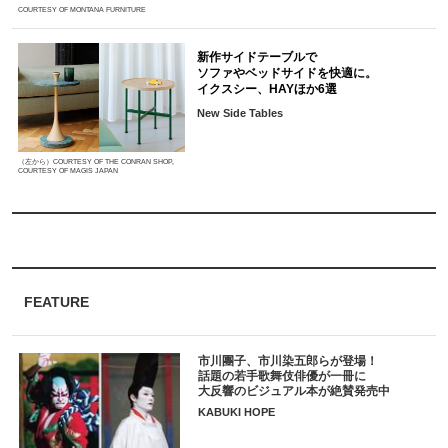
COURTESY OF MONTANA FURNITURE
新作サイドテーブルで
ソファやベッドサイドを快適に。
イクスシー、HAYほか6選
New Side Tables
（左から）COURTESY OF THE CONRAN SHOP,
COURTESY OF MAGIS JAPAN
FEATURE
市川團子、市川染五郎らが登場！
話題の若手歌舞伎俳優が一冊に
大反響のビジュアル本が絶賛発売中
KABUKI HOPE