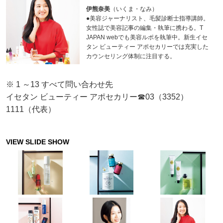
伊熊奈美
（いくま・なみ）
●美容ジャーナリスト、毛髪診断士指導講師。
女性誌で美容記事の編集・執筆に携わる。T
JAPAN webでも美容ルポを執筆中。新生イセ
タン ビューティー アポセカリーでは充実した
カウンセリング体制に注目する。
※ 1 ～13 すべて問い合わせ先
イセタン ビューティー アポセカリー☎03（3352）
1111（代表）