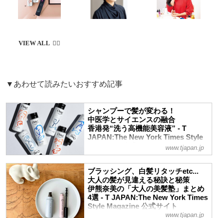
▼あわせて読みたいおすすめ記事
シャンプーで髪が変わる！
中医学とサイエンスの融合
香港発“洗う高機能美容液” - T
JAPAN:The New York Times Style
Magazine 公式サイト
www.tjapan.jp
香港のトップヘアサロン『希聲堂（キショ
ウドウ）』が開発するヘアケア「OMG＋
ブラッシング、白髪リタッチetc...
（オーエムジー・プラス）」。かつてない
大人の髪が見違える秘訣と秘策
手触りを体感できるというシャンプー＆ト
伊熊奈美の「大人の美髪塾」まとめ
リートメントはどのように生まれたのか？
4選 - T JAPAN:The New York Times
Style Magazine 公式サイト
毛髪診断士で美容ジャーナリストの伊熊奈
www.tjapan.jp
美が、クリエイティブ・ディレクターのマ