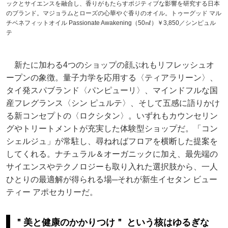
ックとサイエンスを融合し、香りがもたらすポジティブな影響を研究する日本
のブランド。マジョラムとローズの心華やぐ香りのオイル。トゥーグッド マル
チベネフィットオイル Passionate Awakening（50㎖）￥3,850／シンピュル
テ
新たに加わる4つのショップの顔ぶれもリフレッシュオ
ープンの象徴。量子力学を応用する〈ティアラリーン〉、
タイ発スパブランド〈パンピューリ〉、マインドフルな国
産フレグランス〈シン ピュルテ〉、そして五感に語りかけ
る新コンセプトの〈ロクシタン〉。いずれもカウンセリン
グやトリートメントが充実した体験型ショップだ。「コン
シェルジュ」が常駐し、尋ねればフロアを横断した提案を
してくれる。ナチュラル＆オーガニックに加え、最先端の
サイエンスやテクノロジーも取り入れた選択肢から、一人
ひとりの最適解が得られる場─それが新生イセタン ビュー
ティー アポセカリーだ。
＂美と健康のかかりつけ＂ という核はゆるぎな