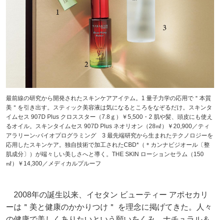
最前線の研究から開発されたスキンケアアイテム。1 量子力学の応用で＂本質
美＂を引き出す。スティック美容液は気になるところをなぞるだけ。スキンタ
イムセス 907D Plus クロススター（7.8ｇ）￥5,500・2 肌や髪、頭皮にも使え
るオイル。スキンタイムセス 907D Plus ネオリオン（28㎖）￥20,900／ティ
アラリーン-バイオプログラミング 3 最先端研究から生まれたテクノロジーを
応用したスキンケア。独自技術で加工されたCBD*（＊カンナビジオール〔整
肌成分〕）が端々しい美しさへと導く。THE SKIN ローションセラム（150
㎖）￥14,300／メディカルプルーフ
2008年の誕生以来、イセタン ビューティー アポセカリ
ーは＂美と健康のかかりつけ＂ を理念に掲げてきた。人々
の健康で美しくありたいという願いをくみ、ナチュラル＆