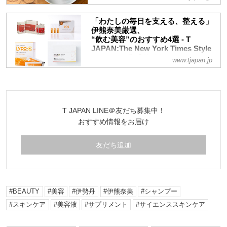
薄毛や白髪、うねりにパサつきと悩みが尽
ーヴィン・リン氏に話を聞いた
きない大人の髪。今の髪を少しでも美しく
「わたしの毎日を支える、整える」
見せながら、未来の髪も育てていく。今す
伊熊奈美厳選、
ぐ始めたい、大人のヘアケアを、『しみ
“飲む美容”のおすすめ4選 - T
る、かゆいは危険信号！ いい白髪ケア、
JAPAN:The New York Times Style
やばい白髪ケア』の著者、美容ジャーナリ
Magazine 公式サイト
www.tjapan.jp
スト・毛髪診断士の伊熊奈美がレクチャ
肌や髪の栄養を補うものから、体調管理に
ー！
いいもの、エナジードリンクのように元気
をチャージできるものまで。美容ジャーナ
リスト・毛髪診断士の伊熊奈美が愛用して
T JAPAN LINE＠友だち募集中！
いるインナーケア商品より、効果実感を交
おすすめ情報をお届け
えて厳選紹介
友だち追加
BEAUTY
美容
伊勢丹
伊熊奈美
シャンプー
スキンケア
美容液
サプリメント
サイエンススキンケア