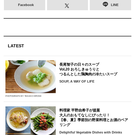
Facebook
LINE
LATEST
長尾智子の日々のスープ
Vol.20 おろしきゅうりと
つるんとした鶏胸肉の冷たいスープ
SOUP, A WAY OF LIFE
PHOTOGRAPH BY TAKAKO HIROSE
料理家 平野由希子が提案
大人のおもてなしにぴったり！
【春、夏】季節別の野菜料理とお酒のペア
リング
Delightful Vegetable Dishes with Drinks