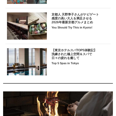
京都人 天野準子さんがナビゲート
感度の高い大人を満足させる
2026年最新京都グルメまとめ
You Should Try This in Kyoto!
【東京ホテルスパTOP5体験記】
洗練された極上空間＆スパで
日々の疲れを癒して
Top 5 Spas in Tokyo