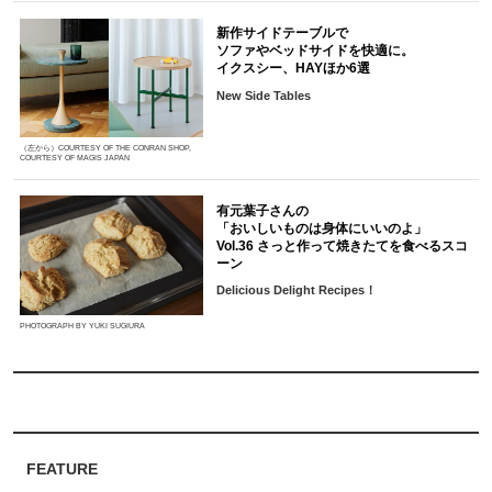
新作サイドテーブルで
ソファやベッドサイドを快適に。
イクスシー、HAYほか6選
New Side Tables
（左から）COURTESY OF THE CONRAN SHOP,
COURTESY OF MAGIS JAPAN
有元葉子さんの
「おいしいものは身体にいいのよ」
Vol.36 さっと作って焼きたてを食べるスコ
ーン
Delicious Delight Recipes！
PHOTOGRAPH BY YUKI SUGIURA
FEATURE