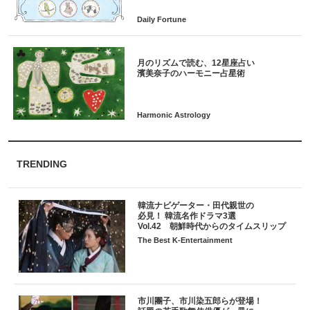
月のリズムで読む、12星座占い
TRENDING
韓流ナビゲーター・田代親世の
必見！ 韓流名作ドラマ3選
Vol.42 朝鮮時代からのタイムスリップ
The Best K-Entertainment
市川團子、市川染五郎らが登場！