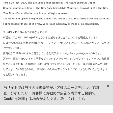
Times Co., NY, USA, and are used under license by The Asahi Shimbun, Japan.
Content reproduced from T, The New York Times Style Magazine, copyright 2016 The New
York Times Co. and/or its contributors, all rights reserved.
The views and opinions expressed within T JAPAN The New York Times Style Magazine are
not necessarily those of The New York Times Company or those of its contributors.
※HAPPY PLUSからの大事なお知らせ
※現在、X上でT JAPAN公式アカウントに成りすましたアカウントが発生しています。
ロゴや投稿写真を無断で使用したり、プレゼント企画などを行なっている偽アカウントに十分
ご注意ください。
集英社がT JAPANの名称で運営している公式アカウントは＠tmagazinejapanのみです。
万が一、類似アカウントから不審なダイレクトメッセージ（プレゼントキャンペーンの当選通
知など）を受け取った場合は、DMへの返信や記載URLへのアクセス、個人情報等の入力は決
してせず、DM自体を削除し、被害防止のため同アカウントのブロックをしていただきますよ
うお願いいたします。
※本誌掲載の記事、写真等の無断複写、複製、転載を禁じます。
当サイトでは当社の提携先等がお客様のニーズ等について調
※ 掲載商品の価格は、特に記載がないかぎり、「税込価格」で表示しています。ただし、2021年3月18日以前に公開し
査・分析したり、お客様にお勧めの広告を表示する目的で
た記事については「本体価格（税抜）」での表示となり、 掲載価格には消費税が含まれておりませんのでご注意くだ
さい。
Cookieを利用する場合があります。詳しくは
こちら