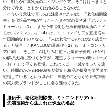
い、明らかに新次元のエイジングケア。そこははっきりと
分けて考え、ともかくは始めることなのだ。
そういう意味で真っ先に注目されたのは、「老化細胞除
去」を化粧品で初めてうたった資生堂の美容液「アルティ
ミューン」（
1
）。また今年進化した再春館製薬所の「ド
モホルンリンクル」（
4
）は、ミトコンドリアを直接増や
す画期的なものとなる。「人は老化するのではなく成長す
る」と提言したKANEBOの最新作（
2
）も、ミトコンドリ
アに着目。そして、AIを巧みに使った遺伝子発現（RNA）
の解析技術に基づくケアが、花王ソフィーナの新シリーズ
（
3
）として早くも登場。これはスピード感がまったく違
い、時間のかかるRNA解析や対応化粧品の提案を限界まで
短縮している─という具合に、当然のことながら研究開発
の実力派ブランドがここに名を連ねてきた。
遺伝子、老化細胞除去、ミトコンドリアetc.
先端技術から生まれた珠玉の名品