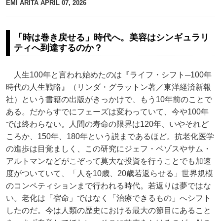
EMI ARITA
APRIL 07, 2026
「時は巻き戻せる」時代へ。美容はシンギュラリ
ティへ到達するのか？
人生100年と言われ始めたのは『ライフ・シフト─100年
時代の人生戦略』（リンダ・グラットン著／東洋経済新報
社）という書籍の出版がきっかけで、もう10年前のことで
ある。だからすでにフェーズは変わっていて、今や100年
では終わらない。人間の寿命の限界は120年、いやそれど
ころか、150年、180年という説まであるほど。抗老化医学
の進歩は目覚ましく、この研究にジェフ・ベゾスやサム・
アルトマンなどがこぞって莫大な投資を行うことでも加速
度がついていて、「人を10歳、20歳若返らせる」世界規模
のコンペティションまで行われる時代。若返りは夢ではな
い。老化は「宿命」ではなく「治療できるもの」へシフト
したのだ。今は人類の歴史における最大の節目にあること