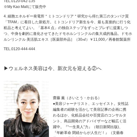
TEL.0120-042-135
※My Kao Mallにて販売中
4. 細胞エネルギー発電所＂ミトコンドリア＂研究から得た第三のタンパク質
「TFAM」に着目した新処方。ミトコンドリア新生を今、最も直接的に行う化
粧品と考えてよい。「基本4 点」の独自ステップをずっとブレずに提案しつ
つ、中身を劇的に進化させてきたドモホルンリンクルの集大成的逸品。ドモホ
ルンリンクル 美活肌エキス［医薬部外品］（30㎖）￥11,000／再春館製薬所
TEL.0120-444-444
▶ウェルネス美容は今、新次元を迎える②へ
齋藤 薫（さいとう・かおる）
●美容ジャーナリスト、エッセイスト。女性誌
編集者の経験を活かして美容記事の企画に携
わるほか、化粧品会社や百貨店のコンサルタ
ント、商品開発のアドバイザーなど幅広く活
躍中。『“一生美人”力』（朝日新聞出版)、
『年齢革命 閉経からが人生だ！』（文藝春