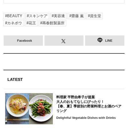
BEAUTY
スキンケア
美容液
齋藤 薫
資生堂
カネボウ
花王
再春館製薬所
Facebook
LINE
LATEST
料理家 平野由希子が提案
大人のおもてなしにぴったり！
【春、夏】季節別の野菜料理とお酒のペア
リング
Delightful Vegetable Dishes with Drinks