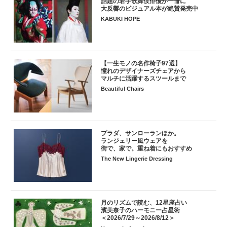
話題の若手歌舞伎俳優が一冊に
大反響のビジュアル本が絶賛発売中
KABUKI HOPE
【一生モノの名作椅子97選】
憧れのデザイナーズチェアから
マルチに活躍するスツールまで
Beautiful Chairs
プラダ、サンローランほか。
ランジェリー風ウェアを
街で、家で。重ね着にもおすすめ
The New Lingerie Dressing
月のリズムで読む、12星座占い
濱美奈子のハーモニー占星術
＜2026/7/29～2026/8/12＞