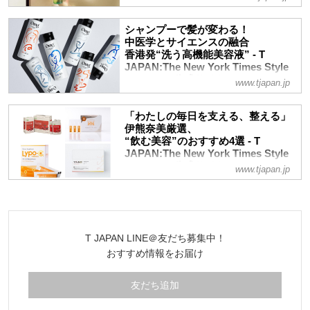
＂美と健康のかかりつけ＂を標榜し、時代
の潮流を読み、いち早く体現してきた場、
シャンプーで髪が変わる！
「イセタン ビューティー アポセカリー」
中医学とサイエンスの融合
香港発“洗う高機能美容液” - T
が、3月25日にリフレッシュオープン。そ
JAPAN:The New York Times Style
の最新形と最適解を伊熊奈美が読み解く
Magazine 公式サイト
www.tjapan.jp
香港のトップヘアサロン『希聲堂（キショ
ウドウ）』が開発するヘアケア「OMG＋
「わたしの毎日を支える、整える」
（オーエムジー・プラス）」。かつてない
伊熊奈美厳選、
手触りを体感できるというシャンプー＆ト
“飲む美容”のおすすめ4選 - T
リートメントはどのように生まれたのか？
JAPAN:The New York Times Style
Magazine 公式サイト
毛髪診断士で美容ジャーナリストの伊熊奈
www.tjapan.jp
美が、クリエイティブ・ディレクターのマ
肌や髪の栄養を補うものから、体調管理に
ーヴィン・リン氏に話を聞いた
いいもの、エナジードリンクのように元気
をチャージできるものまで。美容ジャーナ
リスト・毛髪診断士の伊熊奈美が愛用して
T JAPAN LINE＠友だち募集中！
いるインナーケア商品より、効果実感を交
おすすめ情報をお届け
えて厳選紹介
友だち追加