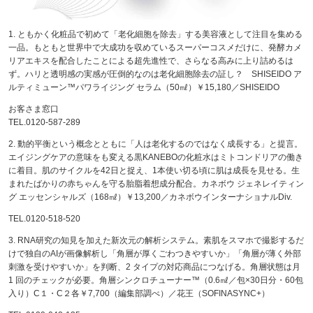
1. ともかく化粧品で初めて「老化細胞を除去」する美容液として注目を集める
一品。もともと世界中で大成功を収めているスーパーコスメだけに、発酵カメ
リアエキスを配合したことによる超先進性で、さらなる高みに上り詰めるは
ず。ハリと透明感の実感が圧倒的なのは老化細胞除去の証し？ SHISEIDO ア
ルティミューン™パワライジング セラム（50㎖）￥15,180／SHISEIDO
お客さま窓口
TEL.0120-587-289
2. 動的平衡という概念とともに「人は老化するのではなく成長する」と提言。
エイジングケアの意味をも変える黒KANEBOの化粧水はミトコンドリアの働き
に着目。肌のサイクルを42日と捉え、1本使い切る頃に肌は成長を見せる。生
まれたばかりの赤ちゃんを守る胎脂着想成分配合。カネボウ ジェネレイティン
グ エッセンシャルズ（168㎖）￥13,200／カネボウインターナショナルDiv.
TEL.0120-518-520
3. RNA研究の知見を加えた新次元の解析システム。素肌をスマホで撮影するだ
けで独自のAIが画像解析し「角層が厚くごわつきやすいか」「角層が薄く外部
刺激を受けやすいか」を判断、2 タイプの対応商品につなげる。角層状態は月
1 回のチェックが必要。角層シンクロチューナー™（0.6㎖／包×30日分・60包
入り）C１・C２各￥7,700（編集部調べ）／花王（SOFINASYNC+）