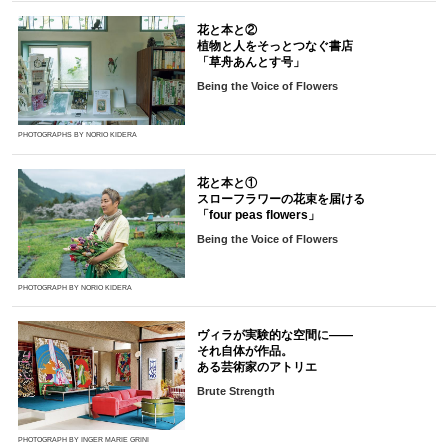
花と本と②
植物と人をそっとつなぐ書店
「草舟あんとす号」
Being the Voice of Flowers
PHOTOGRAPHS BY NORIO KIDERA
花と本と①
スローフラワーの花束を届ける
「four peas flowers」
Being the Voice of Flowers
PHOTOGRAPH BY NORIO KIDERA
ヴィラが実験的な空間に――
それ自体が作品。
ある芸術家のアトリエ
Brute Strength
PHOTOGRAPH BY INGER MARIE GRINI