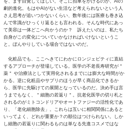
を、まず自覚してほしい。そこに拍車をかけるのが、AIの
劇的進化。もはやAIがない生活など考えられないという人
さえ思考が追いつかないくらい、数年後には医療も巻き込
んで常識がひっくり返るとも言われる。そんな時代にあっ
て美容は一体どこへ向かうのか？ 訴えたいのは、私たち
自身がこの変化についていかなければいけないというこ
と。ぼんやりしている場合ではないのだ。
化粧品でも、ここへきてにわかにロンジェビティに直結
するアプローチが登場している。医学の不老長寿研究が＂
薬＂ や治療法として実用化されるまでには膨大な時間がか
かる。逆に化粧品やサプリのほうが早く商品化できるか
ら、医学に先駆けての展開となっているのだ。決め手は言
うまでもなく、＂細胞の若返り＂。抗老化医学の切り札と
されるのがミトコンドリアやオートファジーの活性化であ
り、「老化細胞除去」。これらは互いに相関関係にあると
いってよく、どれが重要か？の順位はつけられない。しか
し細胞の若返りに関わるものは単なる先進コスメではな