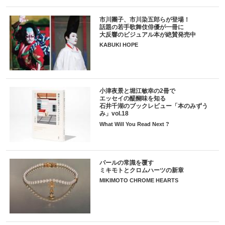
市川團子、市川染五郎らが登場！
話題の若手歌舞伎俳優が一冊に
大反響のビジュアル本が絶賛発売中
KABUKI HOPE
小津夜景と堀江敏幸の2冊で
エッセイの醍醐味を知る
石井千湖のブックレビュー「本のみずう
み」vol.18
What Will You Read Next ?
パールの常識を覆す
ミキモトとクロムハーツの新章
MIKIMOTO CHROME HEARTS