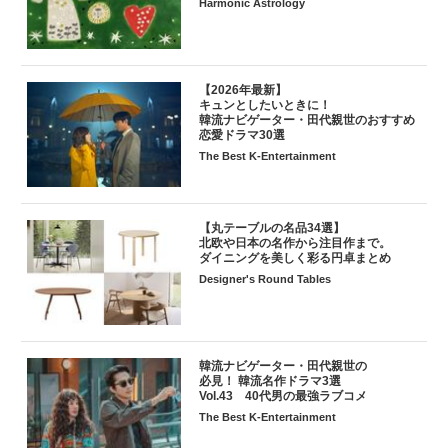
Harmonic Astrology
【2026年最新】
キュンとしたいときに！
韓流ナビゲーター・田代親世のおすすめ
恋愛ドラマ30選
The Best K-Entertainment
【丸テーブルの名品34選】
北欧や日本の名作から注目作まで。
ダイニングを美しく彩る円卓まとめ
Designer's Round Tables
韓流ナビゲーター・田代親世の
必見！ 韓流名作ドラマ3選
Vol.43 40代男の最強ラブコメ
The Best K-Entertainment