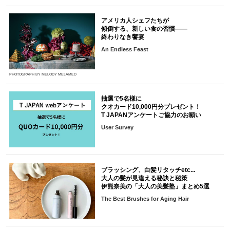
アメリカ人シェフたちが
傾倒する、新しい食の習慣――
終わりなき饗宴
An Endless Feast
PHOTOGRAPH BY MELODY MELAMED
抽選で5名様に
クオカード10,000円分プレゼント！
T JAPANアンケートご協力のお願い
User Survey
ブラッシング、白髪リタッチetc...
大人の髪が見違える秘訣と秘策
伊熊奈美の「大人の美髪塾」まとめ5選
The Best Brushes for Aging Hair