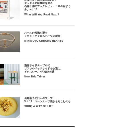
小津夜景と堀江敏幸の2冊で
エッセイの醍醐味を知る
石井千湖のブックレビュー「本のみずう
み」vol.18
What Will You Read Next ?
パールの常識を覆す
ミキモトとクロムハーツの新章
MIKIMOTO CHROME HEARTS
新作サイドテーブルで
ソファやベッドサイドを快適に。
イクスシー、HAYほか6選
New Side Tables
長尾智子の日々のスープ
Vol.19 コーンスープ焼きもろこしのせ
SOUP, A WAY OF LIFE