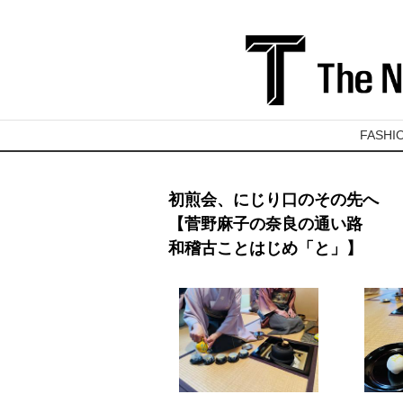
FASHI
初煎会、にじり口のその先へ
【菅野麻子の奈良の通い路
和稽古ことはじめ「と」】