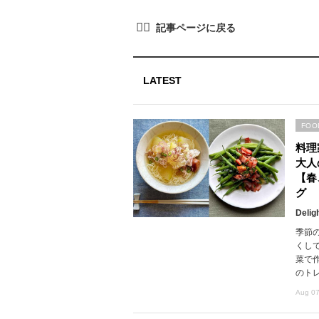
LATEST
FOO
料理
大人
【春
グ
Delig
季節
くし
菜で
のト
Aug 07