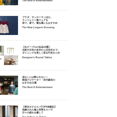
The Best K-Entertainment
プラダ、サンローランほか。
ランジェリー風ウェアを
街で、家で。重ね着にもおすすめ
The New Lingerie Dressing
【丸テーブルの名品34選】
北欧や日本の名作から注目作まで。
ダイニングを美しく彩る円卓まとめ
Designer's Round Tables
涙なしには観られない！
韓流ナビゲーター・田代親世の
おすすめ12選
The Best K-Entertainment
【東京ホテルスパTOP5体験記】
洗練された極上空間＆スパで
日々の疲れを癒して