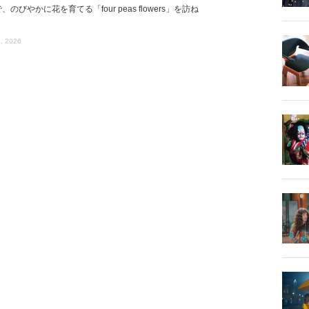
、のびやかに花を育てる「four peas flowers」を訪ね
, 2026