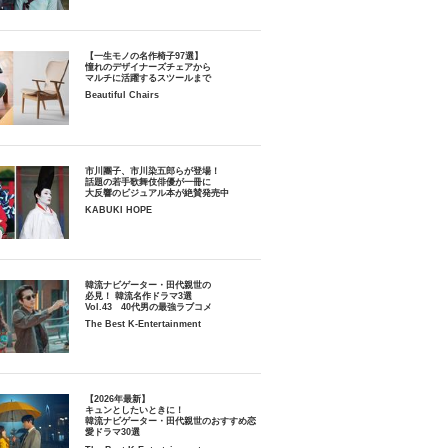
【一生モノの名作椅子97選】
憧れのデザイナーズチェアから
マルチに活躍するスツールまで
Beautiful Chairs
市川團子、市川染五郎らが登場！
話題の若手歌舞伎俳優が一冊に
大反響のビジュアル本が絶賛発売中
KABUKI HOPE
韓流ナビゲーター・田代親世の
必見！ 韓流名作ドラマ3選
Vol.43 40代男の最強ラブコメ
The Best K-Entertainment
【2026年最新】
キュンとしたいときに！
韓流ナビゲーター・田代親世のおすすめ恋
愛ドラマ30選