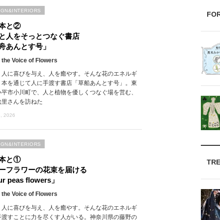
IGN&INTERIORS
FO
本と②
と人をそっとつなぐ書店
舟あんとす号」
 the Voice of Flowers
、人に喜びを与え、人を癒やす。そんな花のエネルギ
、本を通じて人に手渡す書店「草船あんとす号」。東
小平市小川町で、人と植物を優しくつなぐ場を営む、
絵里さんを訪ねた
, 2026
IGN&INTERIORS
本と①
TR
ーフラワーの花束を届ける
r peas flowers」
 the Voice of Flowers
、人に喜びを与え、人を癒やす。そんな花のエネルギ
手渡すことに力を尽くす人がいる。神奈川県の藤野の