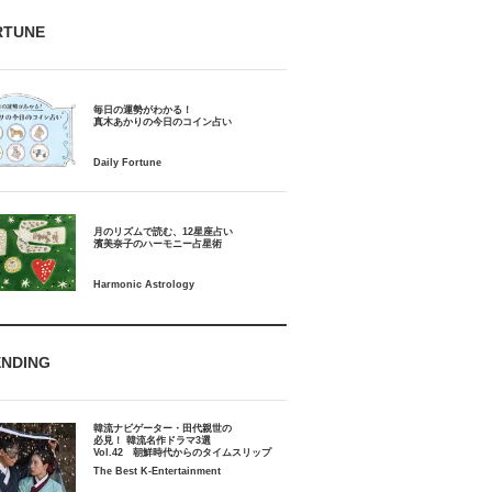
RTUNE
毎日の運勢がわかる！
月のリズムで読む、12星座占い
ENDING
韓流ナビゲーター・田代親世の
必見！ 韓流名作ドラマ3選
Vol.42 朝鮮時代からのタイムスリップ
The Best K-Entertainment