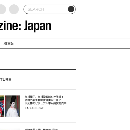
SDGs
ATURE
市川團子、市川染五郎らが登場！
話題の若手歌舞伎俳優が一冊に
大反響のビジュアル本が絶賛発売中
KABUKI HOPE