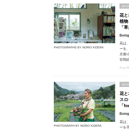
DES
花と
植物
「草
Being
花は
PHOTOGRAPHS BY NORIO KIDERA
ーを
京都
宮岡
Aug 06
DES
花と
スロ
「fou
Being
花は
PHOTOGRAPH BY NORIO KIDERA
ーを