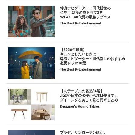
韓流ナビゲーター・田代親世の
必見！ 韓流名作ドラマ3選
Vol.43 40代男の最強ラブコメ
The Best K-Entertainment
【2026年最新】
キュンとしたいときに！
韓流ナビゲーター・田代親世のおすすめ
恋愛ドラマ30選
The Best K-Entertainment
【丸テーブルの名品34選】
北欧や日本の名作から注目作まで。
ダイニングを美しく彩る円卓まとめ
Designer's Round Tables
プラダ、サンローランほか。