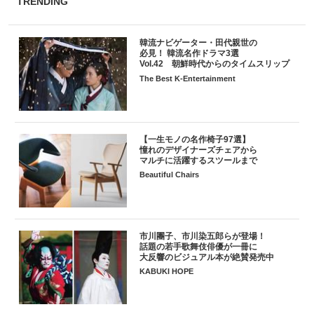
TRENDING
韓流ナビゲーター・田代親世の
必見！ 韓流名作ドラマ3選
Vol.42 朝鮮時代からのタイムスリップ
The Best K-Entertainment
【一生モノの名作椅子97選】
憧れのデザイナーズチェアから
マルチに活躍するスツールまで
Beautiful Chairs
市川團子、市川染五郎らが登場！
話題の若手歌舞伎俳優が一冊に
大反響のビジュアル本が絶賛発売中
KABUKI HOPE