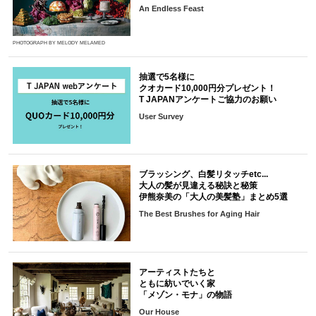
An Endless Feast
PHOTOGRAPH BY MELODY MELAMED
抽選で5名様に
クオカード10,000円分プレゼント！
T JAPANアンケートご協力のお願い
User Survey
ブラッシング、白髪リタッチetc...
大人の髪が見違える秘訣と秘策
伊熊奈美の「大人の美髪塾」まとめ5選
The Best Brushes for Aging Hair
アーティストたちと
ともに紡いでいく家
「メゾン・モナ」の物語
Our House