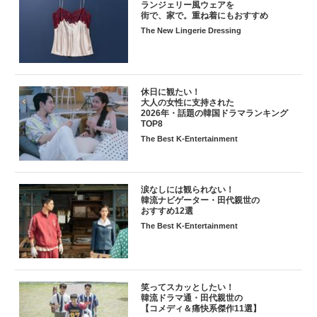
ランジェリー風ウェアを
街で、家で。重ね着にもおすすめ
The New Lingerie Dressing
休日に観たい！
大人の女性に支持された
2026年・話題の韓国ドラマランキング
TOP8
The Best K-Entertainment
涙なしには観られない！
韓流ナビゲーター・田代親世の
おすすめ12選
The Best K-Entertainment
笑ってスカッとしたい！
韓流ドラマ通・田代親世の
【コメディ＆痛快系傑作11選】