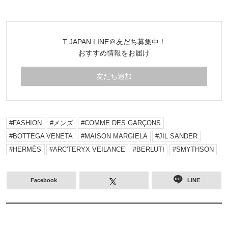
T JAPAN LINE＠友だち募集中！
おすすめ情報をお届け
友だち追加
FASHION
メンズ
COMME DES GARÇONS
BOTTEGA VENETA
MAISON MARGIELA
JIL SANDER
HERMÈS
ARC'TERYX VEILANCE
BERLUTI
SMYTHSON
Facebook
LINE