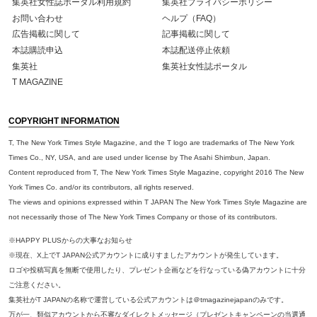
集英社女性誌ポータル利用規約
集英社プライバシーポリシー
お問い合わせ
ヘルプ（FAQ）
広告掲載に関して
記事掲載に関して
本誌購読申込
本誌配送停止依頼
集英社
集英社女性誌ポータル
T MAGAZINE
COPYRIGHT INFORMATION
T, The New York Times Style Magazine, and the T logo are trademarks of The New York
Times Co., NY, USA, and are used under license by The Asahi Shimbun, Japan.
Content reproduced from T, The New York Times Style Magazine, copyright 2016 The New
York Times Co. and/or its contributors, all rights reserved.
The views and opinions expressed within T JAPAN The New York Times Style Magazine are
not necessarily those of The New York Times Company or those of its contributors.
※HAPPY PLUSからの大事なお知らせ
※現在、X上でT JAPAN公式アカウントに成りすましたアカウントが発生しています。
ロゴや投稿写真を無断で使用したり、プレゼント企画などを行なっている偽アカウントに十分
ご注意ください。
集英社がT JAPANの名称で運営している公式アカウントは＠tmagazinejapanのみです。
万が一、類似アカウントから不審なダイレクトメッセージ（プレゼントキャンペーンの当選通