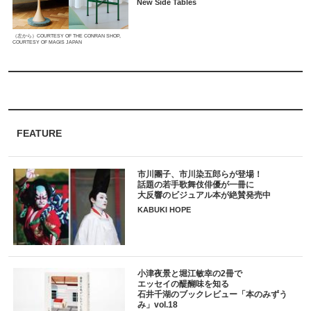
New Side Tables
（左から）COURTESY OF THE CONRAN SHOP,
COURTESY OF MAGIS JAPAN
FEATURE
市川團子、市川染五郎らが登場！
話題の若手歌舞伎俳優が一冊に
大反響のビジュアル本が絶賛発売中
KABUKI HOPE
小津夜景と堀江敏幸の2冊で
エッセイの醍醐味を知る
石井千湖のブックレビュー「本のみずう
み」vol.18