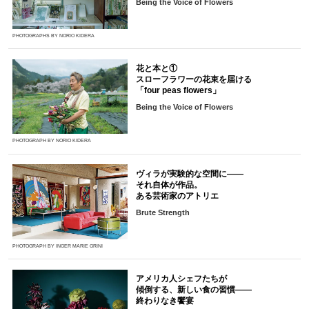
Being the Voice of Flowers
PHOTOGRAPHS BY NORIO KIDERA
花と本と①
スローフラワーの花束を届ける
「four peas flowers」
Being the Voice of Flowers
PHOTOGRAPH BY NORIO KIDERA
ヴィラが実験的な空間に――
それ自体が作品。
ある芸術家のアトリエ
Brute Strength
PHOTOGRAPH BY INGER MARIE GRINI
アメリカ人シェフたちが
傾倒する、新しい食の習慣――
終わりなき饗宴