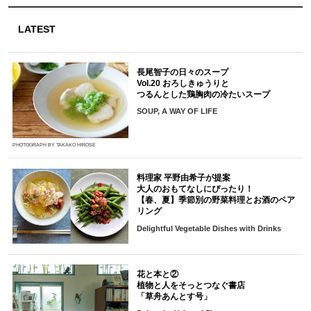
LATEST
長尾智子の日々のスープ
Vol.20 おろしきゅうりと
つるんとした鶏胸肉の冷たいスープ
SOUP, A WAY OF LIFE
PHOTOGRAPH BY TAKAKO HIROSE
料理家 平野由希子が提案
大人のおもてなしにぴったり！
【春、夏】季節別の野菜料理とお酒のペア
リング
Delightful Vegetable Dishes with Drinks
花と本と②
植物と人をそっとつなぐ書店
「草舟あんとす号」