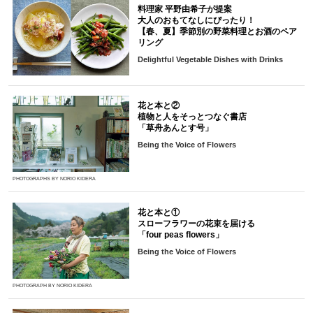
料理家 平野由希子が提案
大人のおもてなしにぴったり！
【春、夏】季節別の野菜料理とお酒のペア
リング
Delightful Vegetable Dishes with Drinks
花と本と②
植物と人をそっとつなぐ書店
「草舟あんとす号」
Being the Voice of Flowers
PHOTOGRAPHS BY NORIO KIDERA
花と本と①
スローフラワーの花束を届ける
「four peas flowers」
Being the Voice of Flowers
PHOTOGRAPH BY NORIO KIDERA