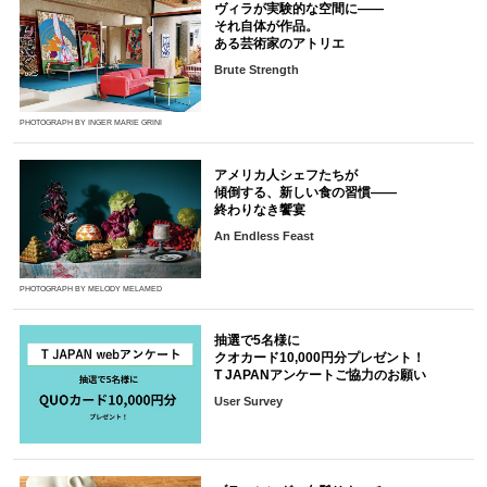
ヴィラが実験的な空間に――
それ自体が作品。
ある芸術家のアトリエ
Brute Strength
PHOTOGRAPH BY INGER MARIE GRINI
アメリカ人シェフたちが
傾倒する、新しい食の習慣――
終わりなき饗宴
An Endless Feast
PHOTOGRAPH BY MELODY MELAMED
抽選で5名様に
クオカード10,000円分プレゼント！
T JAPANアンケートご協力のお願い
User Survey