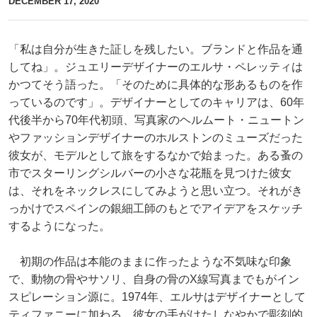
DECEMBER 17, 2020
「私は自分が生きた証しを残したい。ブランドと作品を通
してね」。ジュエリーデザイナーのエルサ・ペレッティは
かつてそう語った。「そのために具体的な形あるものを作
っているのです」。デザイナーとしてのキャリアは、60年
代後半から70年代初頭、写真家のヘルムート・ニュートン
やファッションデザイナーのホルストンのミューズだった
彼女が、モデルとして旅をするなかで始まった。ある蚤の
市でスターリングシルバーの小さな花瓶を見つけた彼女
は、それをネックレスにしてみようと思い立つ。それがき
っかけでスペインの銀細工師のもとでアイデアをスケッチ
するようになった。
初期の作品は本能のままに作ったような不気味な印象
で、動物の骨やサソリ、自身の骨のX線写真までもがイン
スピレーション源に。1974年、エルサはデザイナーとして
ティファニーに加わる。彼女の手がけたしなやかで彫刻的