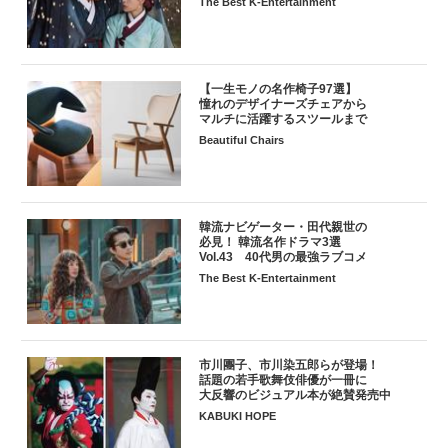
The Best K-Entertainment
【一生モノの名作椅子97選】
憧れのデザイナーズチェアから
マルチに活躍するスツールまで
Beautiful Chairs
韓流ナビゲーター・田代親世の
必見！ 韓流名作ドラマ3選
Vol.43 40代男の最強ラブコメ
The Best K-Entertainment
市川團子、市川染五郎らが登場！
話題の若手歌舞伎俳優が一冊に
大反響のビジュアル本が絶賛発売中
KABUKI HOPE