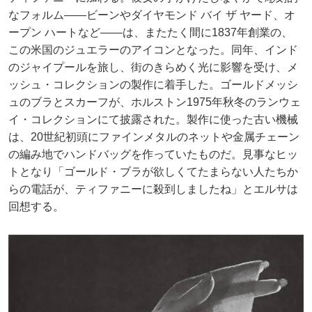
なフォルム――ビーンやダイヤモンド バイ ザ ヤード、オ
ープン ハートなど――は、またたく間に1837年創業の、
この米国のジュエラーのアイコンとなった。同年、インド
のジャイプールを旅し、街のきらめく光に影響を受け、メ
ッシュ・コレクションの製作に着手した。ゴールドメッシ
ュのブラとスカーフが、ホルストン1975年秋冬のランウェ
イ・コレクションにて披露された。製作に使った古い機械
は、20世紀初頭にファインメタルのネットや金属チェーン
の編み地でハンドバッグを作っていたものだ。見事なヒッ
トとなり「ゴールド・ブラが欲しくてたまらない人たちか
らの電話が、ティファニーに殺到しましたね」とエルサは
回想する。