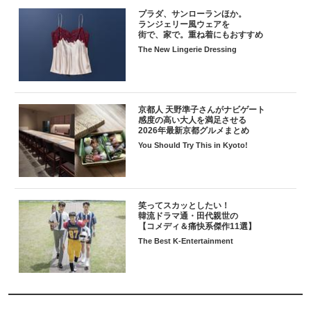
プラダ、サンローランほか。
ランジェリー風ウェアを
街で、家で。重ね着にもおすすめ
The New Lingerie Dressing
京都人 天野準子さんがナビゲート
感度の高い大人を満足させる
2026年最新京都グルメまとめ
You Should Try This in Kyoto!
笑ってスカッとしたい！
韓流ドラマ通・田代親世の
【コメディ＆痛快系傑作11選】
The Best K-Entertainment