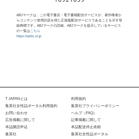
ABJマークは、この電子書店・電子書籍配信サービスが、著作権者か
らコンテンツ使用許諾を得た正規版配信サービスであることを示す登
録商標です。ABJマークの詳細、ABJマークを提示しているサービス
の一覧は
こちら
https://aebs.or.jp
T JAPANとは
利用規約
集英社女性誌ポータル利用規約
集英社プライバシーポリシー
お問い合わせ
ヘルプ（FAQ）
広告掲載に関して
記事掲載に関して
本誌購読申込
本誌配送停止依頼
集英社
集英社女性誌ポータル