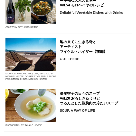
―幸福な大人の食卓―
Vol.54 モロヘイヤのレシピ
Delightful Vegetable Dishes with Drinks
COURTESY OF YUKIKO HIRANO
地の果てに生きる奇才
アーティスト
マイケル・ハイザー【前編】
OUT THERE
“COMPLEX ONE AND TWO, CITY,” 1970-2022 ©
MICHAEL HEIZER. COURTESY OF TRIPLE AUGHT
FOUNDATION. PHOTO: MICHAEL HEIZER
長尾智子の日々のスープ
Vol.20 おろしきゅうりと
つるんとした鶏胸肉の冷たいスープ
SOUP, A WAY OF LIFE
PHOTOGRAPH BY TAKAKO HIROSE