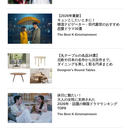
【2026年最新】
キュンとしたいときに！
韓流ナビゲーター・田代親世のおすすめ
恋愛ドラマ30選
The Best K-Entertainment
【丸テーブルの名品34選】
北欧や日本の名作から注目作まで。
ダイニングを美しく彩る円卓まとめ
Designer's Round Tables
休日に観たい！
大人の女性に支持された
2026年・話題の韓国ドラマランキング
TOP8
The Best K-Entertainment