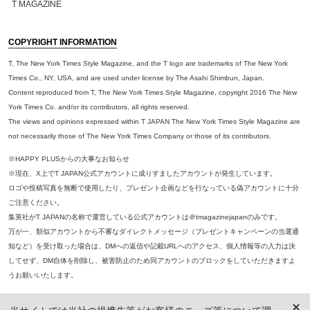
T MAGAZINE
COPYRIGHT INFORMATION
T, The New York Times Style Magazine, and the T logo are trademarks of The New York
Times Co., NY, USA, and are used under license by The Asahi Shimbun, Japan.
Content reproduced from T, The New York Times Style Magazine, copyright 2016 The New
York Times Co. and/or its contributors, all rights reserved.
The views and opinions expressed within T JAPAN The New York Times Style Magazine are
not necessarily those of The New York Times Company or those of its contributors.
※HAPPY PLUSからの大事なお知らせ
※現在、X上でT JAPAN公式アカウントに成りすましたアカウントが発生しています。
ロゴや投稿写真を無断で使用したり、プレゼント企画などを行なっている偽アカウントに十分
ご注意ください。
集英社がT JAPANの名称で運営している公式アカウントは＠tmagazinejapanのみです。
万が一、類似アカウントから不審なダイレクトメッセージ（プレゼントキャンペーンの当選通
知など）を受け取った場合は、DMへの返信や記載URLへのアクセス、個人情報等の入力は決
してせず、DM自体を削除し、被害防止のため同アカウントのブロックをしていただきますよ
うお願いいたします。
※本誌掲載の記事、写真等の無断複写、複製、転載を禁じます。