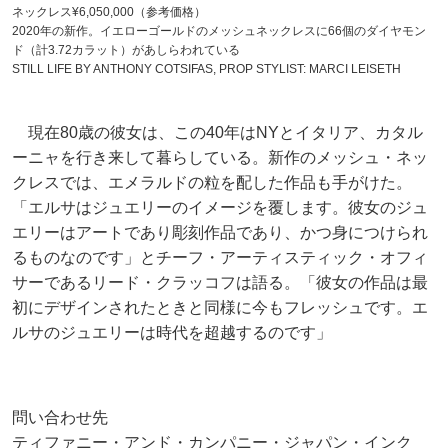
ネックレス¥6,050,000（参考価格）
2020年の新作。イエローゴールドのメッシュネックレスに66個のダイヤモン
ド（計3.72カラット）があしらわれている
STILL LIFE BY ANTHONY COTSIFAS, PROP STYLIST: MARCI LEISETH
現在80歳の彼女は、この40年はNYとイタリア、カタル
ーニャを行き来して暮らしている。新作のメッシュ・ネッ
クレスでは、エメラルドの粒を配した作品も手がけた。
「エルサはジュエリーのイメージを覆します。彼女のジュ
エリーはアートであり彫刻作品であり、かつ身につけられ
るものなのです」とチーフ・アーティスティック・オフィ
サーであるリード・クラッコフは語る。「彼女の作品は最
初にデザインされたときと同様に今もフレッシュです。エ
ルサのジュエリーは時代を超越するのです」
問い合わせ先
ティファニー・アンド・カンパニー・ジャパン・インク