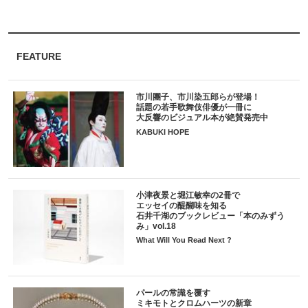
FEATURE
市川團子、市川染五郎らが登場！
話題の若手歌舞伎俳優が一冊に
大反響のビジュアル本が絶賛発売中
KABUKI HOPE
小津夜景と堀江敏幸の2冊で
エッセイの醍醐味を知る
石井千湖のブックレビュー「本のみずう
み」vol.18
What Will You Read Next ?
パールの常識を覆す
ミキモトとクロムハーツの新章