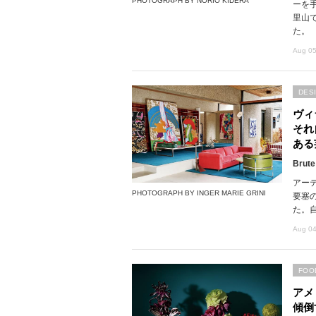
PHOTOGRAPH BY NORIO KIDERA
ーを
里山で
た。
Aug 05
DES
ヴィ
それ
ある
Brute
アー
PHOTOGRAPH BY INGER MARIE GRINI
要塞
た。
Aug 04
FOO
アメ
傾倒