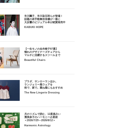
市川團子、市川染五郎らが登場！
話題の若手歌舞伎俳優が一冊に
大反響のビジュアル本が絶賛発売中
KABUKI HOPE
【一生モノの名作椅子97選】
憧れのデザイナーズチェアから
マルチに活躍するスツールまで
Beautiful Chairs
プラダ、サンローランほか。
ランジェリー風ウェアを
街で、家で。重ね着にもおすすめ
The New Lingerie Dressing
月のリズムで読む、12星座占い
濱美奈子のハーモニー占星術
＜2026/7/29～2026/8/12＞
Harmonic Astrology