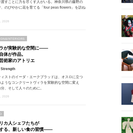
手渡すことに力を尽くす人がいる。神奈川県の藤野の
、のびやかに花を育てる「four peas flowers」を訪ね
, 2026
IGN&INTERIORS
ラが実験的な空間に――
自体が作品。
芸術家のアトリエ
 Strength
ティストのイーダ・エークブラッドは、オスロに立つ
のようなコンクリートヴィラを実験的な空間に変え
自分、そして人々のために。
, 2026
D
リカ人シェフたちが
する、新しい食の習慣――