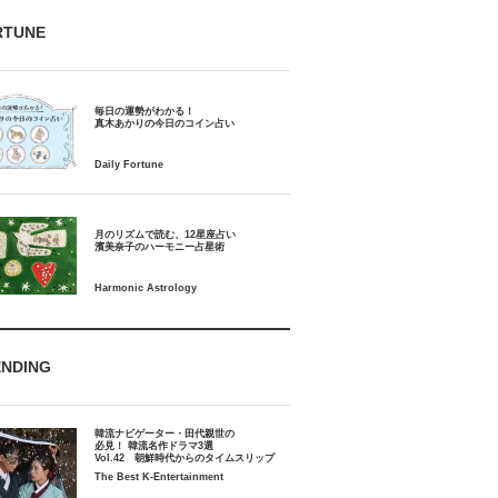
RTUNE
毎日の運勢がわかる！
月のリズムで読む、12星座占い
ENDING
韓流ナビゲーター・田代親世の
必見！ 韓流名作ドラマ3選
Vol.42 朝鮮時代からのタイムスリップ
The Best K-Entertainment