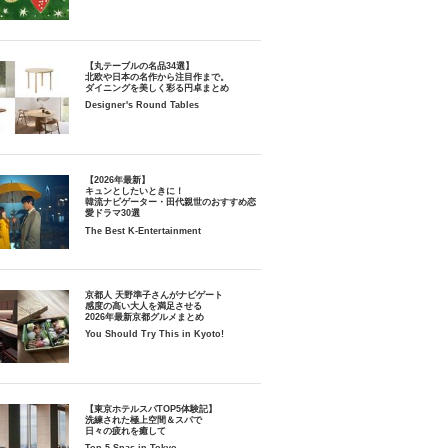
【丸テーブルの名品34選】
北欧や日本の名作から注目作まで。
ダイニングを美しく彩る円卓まとめ
Designer's Round Tables
【2026年最新】
キュンとしたいときに！
韓流ナビゲーター・田代親世のおすすめ恋
愛ドラマ30選
The Best K-Entertainment
京都人 天野準子さんがナビゲート
感度の高い大人を満足させる
2026年最新京都グルメまとめ
You Should Try This in Kyoto!
【東京ホテルスパTOP5体験記】
洗練された極上空間＆スパで
日々の疲れを癒して