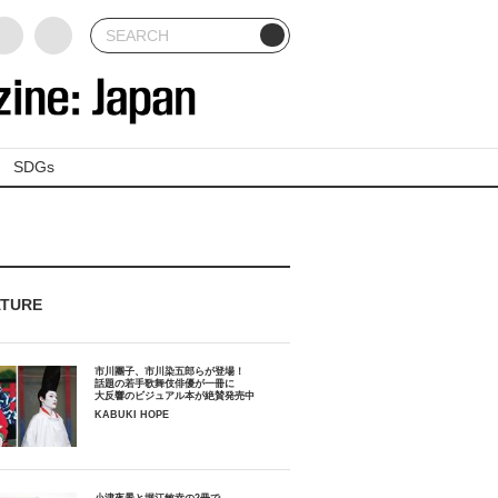
SDGs
ATURE
市川團子、市川染五郎らが登場！
話題の若手歌舞伎俳優が一冊に
大反響のビジュアル本が絶賛発売中
KABUKI HOPE