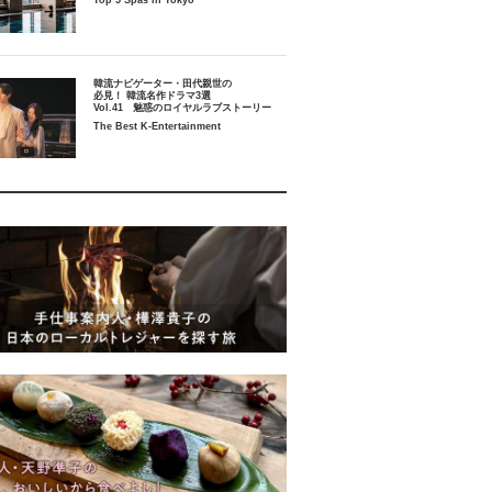
Top 5 Spas in Tokyo
韓流ナビゲーター・田代親世の
必見！ 韓流名作ドラマ3選
Vol.41 魅惑のロイヤルラブストーリー
The Best K-Entertainment