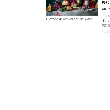
終わ
An En
アメ
PHOTOGRAPH BY MELODY MELAMED
ず、
慣に
Aug 03