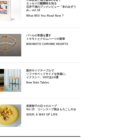
小津夜景と堀江敏幸の2冊で
エッセイの醍醐味を知る
石井千湖のブックレビュー「本のみずう
み」vol.18
What Will You Read Next ?
パールの常識を覆す
ミキモトとクロムハーツの新章
MIKIMOTO CHROME HEARTS
新作サイドテーブルで
ソファやベッドサイドを快適に。
イクスシー、HAYほか6選
New Side Tables
長尾智子の日々のスープ
Vol.19 コーンスープ焼きもろこしのせ
SOUP, A WAY OF LIFE