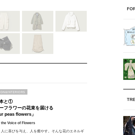
FO
IGN&INTERIORS
TR
本と①
ーフラワーの花束を届ける
r peas flowers」
 the Voice of Flowers
、人に喜びを与え、人を癒やす。そんな花のエネルギ