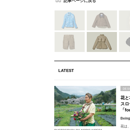
LATEST
DES
花と
スロ
「fou
Being
花は