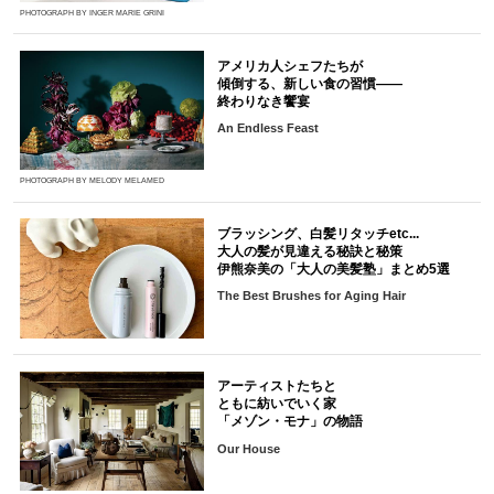
PHOTOGRAPH BY INGER MARIE GRINI
アメリカ人シェフたちが
傾倒する、新しい食の習慣――
終わりなき饗宴
An Endless Feast
PHOTOGRAPH BY MELODY MELAMED
ブラッシング、白髪リタッチetc...
大人の髪が見違える秘訣と秘策
伊熊奈美の「大人の美髪塾」まとめ5選
The Best Brushes for Aging Hair
アーティストたちと
ともに紡いでいく家
「メゾン・モナ」の物語
Our House