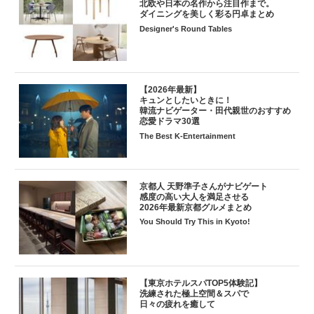
北欧や日本の名作から注目作まで。
ダイニングを美しく彩る円卓まとめ
Designer's Round Tables
【2026年最新】
キュンとしたいときに！
韓流ナビゲーター・田代親世のおすすめ
恋愛ドラマ30選
The Best K-Entertainment
京都人 天野準子さんがナビゲート
感度の高い大人を満足させる
2026年最新京都グルメまとめ
You Should Try This in Kyoto!
【東京ホテルスパTOP5体験記】
洗練された極上空間＆スパで
日々の疲れを癒して