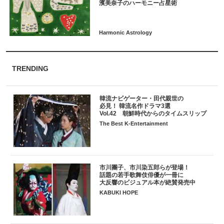
TRENDING
韓流ナビゲーター・田代親世の
必見！ 韓流名作ドラマ3選
Vol.42 朝鮮時代からのタイムスリップ
The Best K-Entertainment
市川團子、市川染五郎らが登場！
話題の若手歌舞伎俳優が一冊に
大反響のビジュアル本が絶賛発売中
KABUKI HOPE