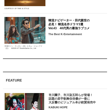
COURTESY OF TIME & STYLE
韓流ナビゲーター・田代親世の
必見！ 韓流名作ドラマ3選
Vol.43 40代男の最強ラブコメ
The Best K-Entertainment
主演のソン・スンホン（右）とオム・ジョンファ
（左） ©2025 KT StudioGenie Co., Ltd
FEATURE
市川團子、市川染五郎らが登場！
話題の若手歌舞伎俳優が一冊に
大反響のビジュアル本が絶賛発売中
KABUKI HOPE