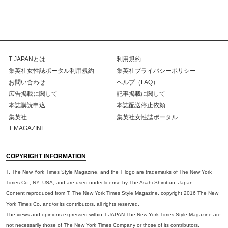
T JAPANとは
利用規約
集英社女性誌ポータル利用規約
集英社プライバシーポリシー
お問い合わせ
ヘルプ（FAQ）
広告掲載に関して
記事掲載に関して
本誌購読申込
本誌配送停止依頼
集英社
集英社女性誌ポータル
T MAGAZINE
COPYRIGHT INFORMATION
T, The New York Times Style Magazine, and the T logo are trademarks of The New York
Times Co., NY, USA, and are used under license by The Asahi Shimbun, Japan.
Content reproduced from T, The New York Times Style Magazine, copyright 2016 The New
York Times Co. and/or its contributors, all rights reserved.
The views and opinions expressed within T JAPAN The New York Times Style Magazine are
not necessarily those of The New York Times Company or those of its contributors.