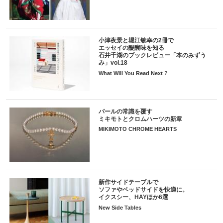
小津夜景と堀江敏幸の2冊で
エッセイの醍醐味を知る
石井千湖のブックレビュー「本のみずう
み」vol.18
What Will You Read Next ?
パールの常識を覆す
ミキモトとクロムハーツの新章
MIKIMOTO CHROME HEARTS
新作サイドテーブルで
ソファやベッドサイドを快適に。
イクスシー、HAYほか6選
New Side Tables