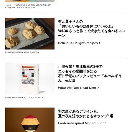
（左から）COURTESY OF THE CONRAN SHOP,
COURTESY OF MAGIS JAPAN
有元葉子さんの
「おいしいものは身体にいいのよ」
Vol.36 さっと作って焼きたてを食べるスコ
ーン
Delicious Delight Recipes！
PHOTOGRAPH BY YUKI SUGIURA
小津夜景と堀江敏幸の2冊で
エッセイの醍醐味を知る
石井千湖のブックレビュー「本のみずう
み」vol.18
What Will You Read Next ?
PHOTOGRAPH BY RYOSUKE HARADA
和の趣があるデザインも。
夏の夜を涼やかにともすランプ6選
Lantern-Inspired Modern Light